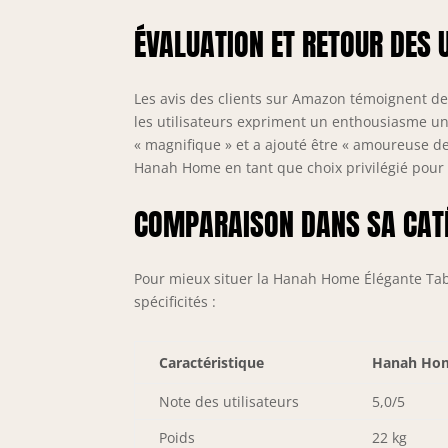
ÉVALUATION ET RETOUR DES 
Les avis des clients sur Amazon témoignent de 
les utilisateurs expriment un enthousiasme u
« magnifique » et a ajouté être « amoureuse de
Hanah Home en tant que choix privilégié pour 
COMPARAISON DANS SA CAT
Pour mieux situer la Hanah Home Élégante Tabl
spécificités :
Caractéristique
Hanah Ho
Note des utilisateurs
5,0/5
Poids
22 kg