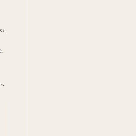
es,
é.
es