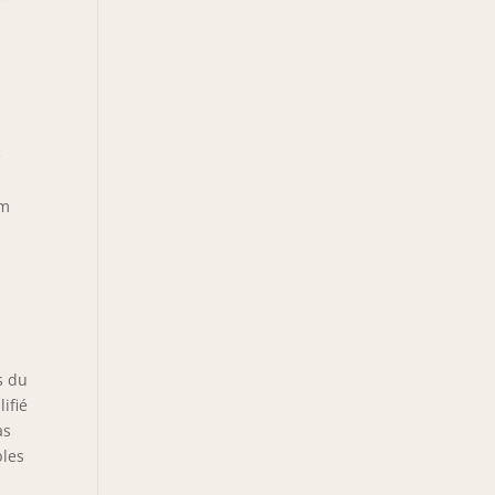
e
cm
s du
ifié
as
ples