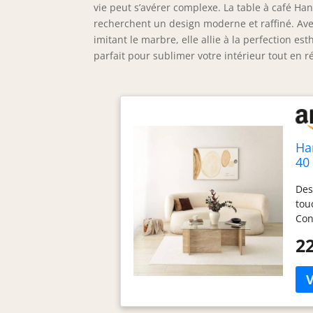
vie peut s’avérer complexe. La table à café H
recherchent un design moderne et raffiné. Av
imitant le marbre, elle allie à la perfection e
parfait pour sublimer votre intérieur tout en 
Ha
40
Pa
Des
po
tou
Con
ass
22
dim
cm 
liv
com
pol