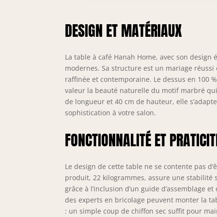
rob
amé
DESIGN ET MATÉRIAUX
La table à café Hanah Home, avec son design él
modernes. Sa structure est un mariage réussi e
raffinée et contemporaine. Le dessus en 100 % 
valeur la beauté naturelle du motif marbré qu
de longueur et 40 cm de hauteur, elle s’adapte
sophistication à votre salon.
FONCTIONNALITÉ ET PRATICIT
Le design de cette table ne se contente pas d’ê
produit, 22 kilogrammes, assure une stabilité s
grâce à l’inclusion d’un guide d’assemblage et 
des experts en bricolage peuvent monter la tab
: un simple coup de chiffon sec suffit pour mai