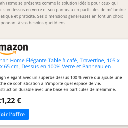
anah Home se présente comme la solution idéale pour ceux qui
ec son dessus en verre et son panneau en particules de mélamine
sthétique et praticité. Ses dimensions généreuses en font un choix
répondant à vos besoins quotidiens.
nah Home Élégante Table à café, Travertine, 105 x
 x 65 cm, Dessus en 100% Verre et Panneau en
rticules de mélamine, Design élégant en marbre
ign élégant avec un superbe dessus 100 % verre qui ajoute une
ur espaces de Vie Modernes
che de sophistication à n'importe quel espace de vie.
struction durable avec une base en particules de mélamine,
urant une utilisation durable et un entretien facile. Les
1,22 €
ensions générales de 105 cm de large, 40 cm de hauteur et 65
de profondeur offrent une surface ample pour les boissons, les
res et la décoration. Les couleurs élégantes en travertine
plètent une variété de styles intérieurs, ce qui en fait un ajout
yvalent à votre maison. L'épaisseur de 18 mm offre une surface