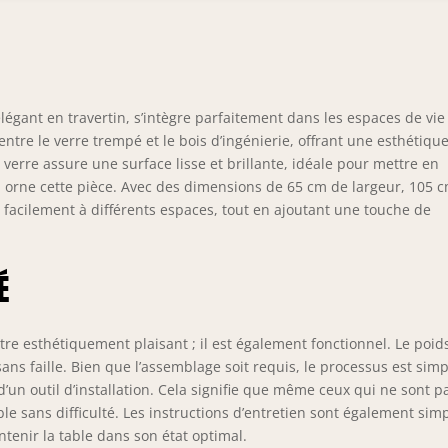
uste et stable, parfaite pour une utilisation quotidienne tout en
liorant l'esthétique de votre pièce.
égant en travertin, s’intègre parfaitement dans les espaces de vie
ntre le verre trempé et le bois d’ingénierie, offrant une esthétiqu
verre assure une surface lisse et brillante, idéale pour mettre en
i orne cette pièce. Avec des dimensions de 65 cm de largeur, 105 
 facilement à différents espaces, tout en ajoutant une touche de
É
tre esthétiquement plaisant ; il est également fonctionnel. Le poid
ans faille. Bien que l’assemblage soit requis, le processus est simpl
d’un outil d’installation. Cela signifie que même ceux qui ne sont p
le sans difficulté. Les instructions d’entretien sont également sim
ntenir la table dans son état optimal.