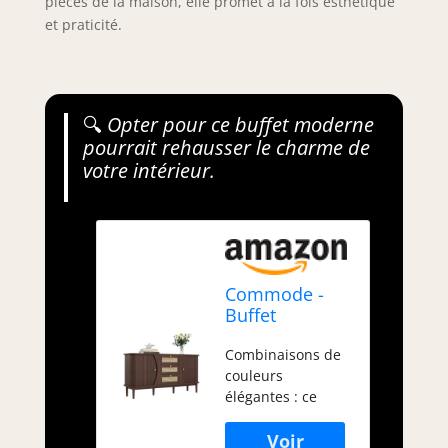
pièces de la maison, elle promet à la fois esthétique
et praticité.
🔍
Opter pour ce buffet moderne
pourrait rehausser le charme de
votre intérieur.
Commode -
Buffet
moderne en
Combinaisons de
rotin - Armoire
couleurs
multifonction
élégantes : ce
avec 3 tiroirs
buffet combine de
et double
belles portes en
porte