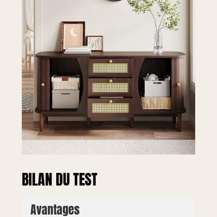
chambre ou le
salon, où la
sécurité et le style
sont tout aussi
importants.
【Structure
robuste pour une
utilisation à long
terme】: les pieds
et les poignées en
bois massif
garantissent une
grande stabilité et
durabilité. Ce
buffet est conçu
pour une
utilisation à long
BILAN DU TEST
terme et reste
fiable et
fonctionnel même
Avantages
dans des pièces