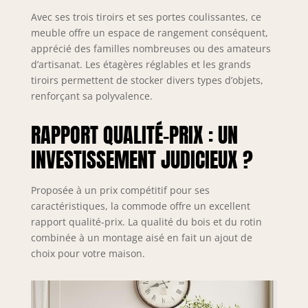
niveaux avec
Avec ses trois tiroirs et ses portes coulissantes, ce
portes en rotin au
meuble offre un espace de rangement conséquent,
milieu et les
apprécié des familles nombreuses ou des amateurs
tiroirs flexibles
d’artisanat. Les étagères réglables et les grands
assurent un
tiroirs permettent de stocker divers types d’objets,
rangement facile
renforçant sa polyvalence.
et ordonné.
【Design sûr et
RAPPORT QUALITÉ-PRIX : UN
élégant】: avec
des bords
INVESTISSEMENT JUDICIEUX ?
arrondis sur le
dessus de la table
et les côtés de
Proposée à un prix compétitif pour ses
l'armoire, ce
caractéristiques, la commode offre un excellent
design assure
rapport qualité-prix. La qualité du bois et du rotin
plus de sécurité et
combinée à un montage aisé en fait un ajout de
une apparence
choix pour votre maison.
élégante. Il est
idéal pour les
pièces familiales
telles que la