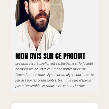
pratique. Espace de rangement
spacieux avec design polyvalent
: équipé de trois tiroirs en rotin
et de compartiments
supplémentaires, ce buffet offre
un espace de rangement
généreux. Les 3 niveaux avec
portes en rotin au milieu et les
tiroirs flexibles assurent un
rangement facile et ordonné.
MON AVIS SUR CE PRODUIT
【Design sûr et élégant】: avec
des bords arrondis sur le
Les utilisateurs soulignent l’esthétisme et la facilité
dessus de la table et les côtés
de montage de cette commode buffet moderne.
de l'armoire, ce design assure
Cependant, certains signalent un léger souci avec le
plus de sécurité et une
jeu des portes coulissantes, bien que cela n’enlève
apparence élégante. Il est idéal
pour les pièces familiales telles
pas à l’ensemble sa robustesse et son charme.
que la chambre ou le salon, où
la sécurité et le style sont tout
aussi importants. 【Structure
robuste pour une utilisation à