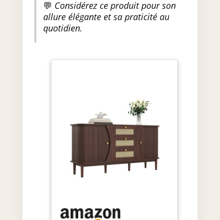
💬
Considérez ce produit pour son
long terme】: les pieds et les
poignées en bois massif
allure élégante et sa praticité au
garantissent une grande
quotidien.
stabilité et durabilité. Ce buffet
est conçu pour une utilisation à
long terme et reste fiable et
fonctionnel même dans des
pièces très fréquentées telles
que la salle à manger.