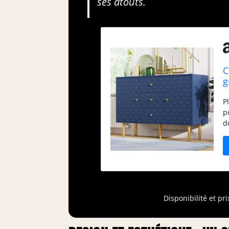
ses atouts.
C
g
8
P
p
d
c
r
e
m
c
m
d
Disponibilité et pr
u
a