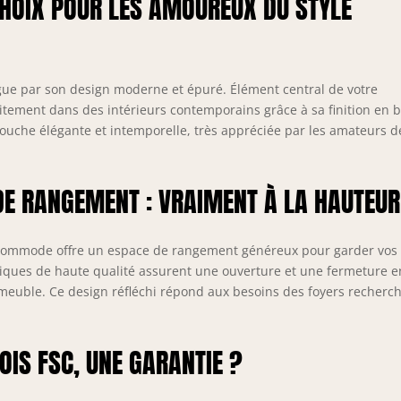
 CHOIX POUR LES AMOUREUX DU STYLE
es blessures. Pour cette raison, cette armoire est équipée de
oins arrondis, ce qui est très agréable pour les familles avec
nfants à la maison. Étagère réglable en hauteur : 3 tiroirs
pacieux au milieu, porte pivotante à gauche et à droite, à
'intérieur duquel se cache une étagère réglable en hauteur,
ue par son design moderne et épuré. Élément central de votre
lle offre suffisamment d'espace de rangement. 6 cm entre le
aitement dans des intérieurs contemporains grâce à sa finition en b
églage supérieur et inférieur.
 touche élégante et intemporelle, très appréciée par les amateurs d
DE RANGEMENT : VRAIMENT À LA HAUTEUR
tte commode offre un espace de rangement généreux pour garder vos
lliques de haute qualité assurent une ouverture et une fermeture e
u meuble. Ce design réfléchi répond aux besoins des foyers recherc
BOIS FSC, UNE GARANTIE ?