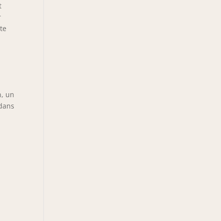
t
r
tte
n, un
 dans