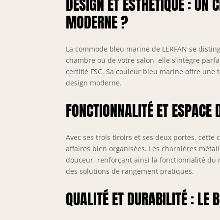
DESIGN ET ESTHÉTIQUE : UN
d
c
MODERNE ?
e
s
l
La commode bleu marine de LERFAN se disting
e
chambre ou de votre salon, elle s’intègre parf
r
certifié FSC. Sa couleur bleu marine offre une
design moderne.
FONCTIONNALITÉ ET ESPACE 
Avec ses trois tiroirs et ses deux portes, ce
affaires bien organisées. Les charnières méta
douceur, renforçant ainsi la fonctionnalité d
des solutions de rangement pratiques.
QUALITÉ ET DURABILITÉ : LE 