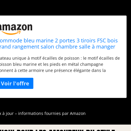
ommode bleu marine 2 portes 3 tiroirs FSC bois
rand rangement salon chambre salle à manger
2x120x40 cm
lateau unique à motif écailles de poisson : le motif écailles de
oisson bleu marine et les pieds en métal champagne
onnent à cette armoire une présence élégante dans la
hambre et le salon. Matériau en bois certifié FSC :
espectueux de l'environnement, le bois certifié FSC est solide
t sûr, sans danger et favorise un développement durable. Les
atériaux de qualité supérieure vous protègent des odeurs
himiques. Matériaux de haute qualité : avec des charnières
étalliques de haute qualité qui permettent de régler les
istances entre les portes et les tiroirs, donnant aux panneaux
ix à jour – informations fournies par Amazon
n motif écailles de poisson plus cohérent et esthétique. Coins
rrondis : les coins trop tranchants peuvent facilement causer