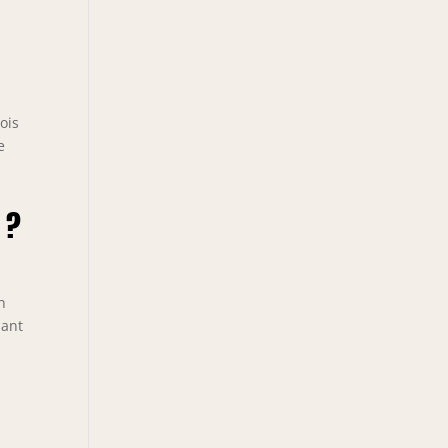
ois
e
 ?
n
hant