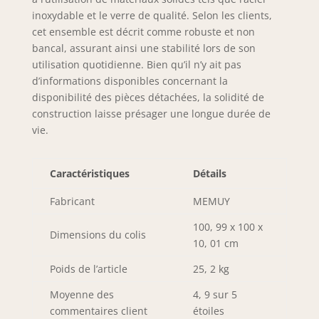
confort durable,
inoxydable et le verre de qualité. Selon les clients,
même pendant les
cet ensemble est décrit comme robuste et non
longues périodes
bancal, assurant ainsi une stabilité lors de son
de siège. Les pieds
utilisation quotidienne. Bien qu’il n’y ait pas
en acier
d’informations disponibles concernant la
inoxydable sont
résistants à la
disponibilité des pièces détachées, la solidité de
rouille, offrant
construction laisse présager une longue durée de
durabilité et
vie.
fiabilité pour des
années
d'utilisation
Caractéristiques
Détails
Ensemble de table
de salle à manger
Fabricant
MEMUY
ronde moderne en
100, 99 x 100 x
verre pour 4
Dimensions du colis
10, 01 cm
personnes : avec
des pieds argentés
Poids de l’article
25, 2 kg
modernes et un
plateau en verre
Moyenne des
4, 9 sur 5
transparent, cette
commentaires client
étoiles