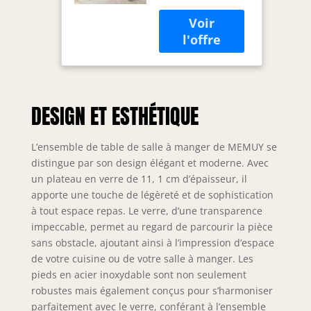
17,8 cm avec
verre de 11,1
plaque chromée,
cm avec pieds
cette petite table
en acier
ronde pour 4
inoxydable,
personnes offre
petite table de
plus de stabilité
cuisine pour 4
que les quatre
personnes
DESIGN ET ESTHÉTIQUE
pieds droits
avec chaises à
traditionnels,
coussin, 5
ajoute de
pièces pour
L’ensemble de table de salle à manger de MEMUY se
l'élégance à tout
distingue par son design élégant et moderne. Avec
décor. Alors que 2
un plateau en verre de 11, 1 cm d’épaisseur, il
points de
apporte une touche de légèreté et de sophistication
connexion pour
chaque pied et la
à tout espace repas. Le verre, d’une transparence
table, 8 points au
impeccable, permet au regard de parcourir la pièce
total pour une
sans obstacle, ajoutant ainsi à l’impression d’espace
utilisation durable.
de votre cuisine ou de votre salle à manger. Les
Équipée de pieds
pieds en acier inoxydable sont non seulement
réglables, cette
robustes mais également conçus pour s’harmoniser
table ronde en
parfaitement avec le verre, conférant à l’ensemble