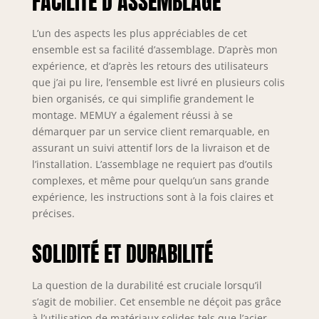
FACILITÉ D’ASSEMBLAGE
les éclats. Les
bords arrondis
L’un des aspects les plus appréciables de cet
lisses ne sont pas
ensemble est sa facilité d’assemblage. D’après mon
faciles à blesser,
expérience, et d’après les retours des utilisateurs
offrant une
que j’ai pu lire, l’ensemble est livré en plusieurs colis
expérience sûre
bien organisés, ce qui simplifie grandement le
pour votre famille
montage. MEMUY a également réussi à se
avec cet ensemble
de table de salle à
démarquer par un service client remarquable, en
manger ronde
assurant un suivi attentif lors de la livraison et de
Chaises à coussin
l’installation. L’assemblage ne requiert pas d’outils
épais : conçues
complexes, et même pour quelqu’un sans grande
avec des coussins
expérience, les instructions sont à la fois claires et
épais et
précises.
confortables
fabriqués à partir
SOLIDITÉ ET DURABILITÉ
de polyuréthane
de qualité
supérieure, les
La question de la durabilité est cruciale lorsqu’il
chaises
s’agit de mobilier. Cet ensemble ne déçoit pas grâce
garantissent un
à l’utilisation de matériaux solides tels que l’acier