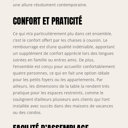
verre assure la
une allure résolument contemporaine.
stabilité sur les
surfaces inégales
CONFORT ET PRATICITÉ
en ajustant les
pieds Plateau en
verre trempé
Ce qui m’a particulièrement plu dans cet ensemble,
durable avec bords
c’est le confort offert par les chaises à coussin. Le
lisses : fabriquée
rembourrage est d’une qualité indéniable, apportant
par traitement
un supplément de confort apprécié lors des longues
thermique en
soirées en famille ou entres amis. De plus,
verre trempé, cette
l’ensemble est conçu pour accueillir confortablement
table de salle à
manger en verre
quatre personnes, ce qui en fait une option idéale
est 3 à 5 fois plus
pour les petits foyers ou les appartements. Par
résistante que le
ailleurs, les dimensions de la table la rendent très
verre ordinaire de
pratique pour les espaces restreints, comme le
la même
soulignent d’ailleurs plusieurs avis clients qui l’ont
épaisseur. Avec 0,8
installée avec succès dans des maisons de vacances
cm d'épaisseur,
ou des condos.
elle est conçue
pour résister aux
chocs et minimiser