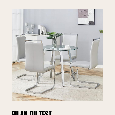
table de cuisine
ronde et chaises
pour 4 personnes
crée une illusion
d'espace. Choix
idéal pour les
petits espaces
sans se sentir à
l'étroit. Son élégant
complément à une
variété de styles de
décoration.
Dimensions de la
table : 91,4 x 91,4 x
74,9 cm.
Dimensions des
chaises : 43,2 x
41,9 x 41,9 cm.
99,8 cm. cm Facile
à assembler avec
les outils
BILAN DU TEST
nécessaires : la