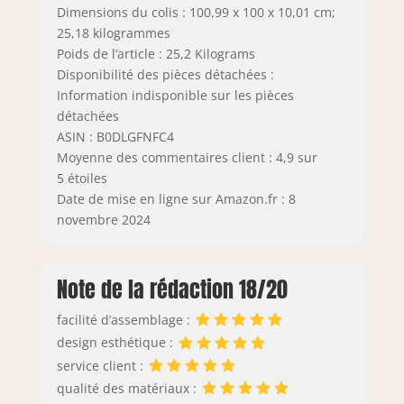
minutes. Profitez
Dimensions du colis : 100,99 x 100 x 10,01 cm;
de votre nouvel
25,18 kilogrammes
ensemble de salle
Poids de l’article : 25,2 Kilograms
à manger en peu
Disponibilité des pièces détachées :
de temps
Information indisponible sur les pièces
Emballage multiple
détachées
et support client
ASIN : B0DLGFNFC4
efficace : pour
Moyenne des commentaires client : 4,9 sur
garantir une
5 étoiles
protection
optimale du verre,
Date de mise en ligne sur Amazon.fr : 8
cet ensemble de
novembre 2024
table à manger 5
pièces est emballé
dans 2 boîtes
Note de la rédaction 18/20
séparées, qui
peuvent arriver à
facilité d’assemblage :
différents
design esthétique :
moments. Si vous
service client :
avez des questions
sur cet ensemble
qualité des matériaux :