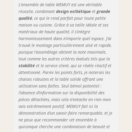
en ajustant les
L’ensemble de table MEMUY est une véritable
pieds Plateau en
réussite, combinant
design esthétique
et
grande
verre trempé
qualité
, ce qui le rend parfait pour toute petite
durable avec bords
maison ou cuisine. Grâce à sa taille idéale et ses
lisses : fabriquée
matériaux de haute qualité, il s’intègre
par traitement
harmonieusement dans n’importe quel espace. J’ai
thermique en
trouvé le montage particulièrement aisé et rapide,
verre trempé, cette
puisque l’assemblage obtient la note maximale,
table de salle à
tout comme les autres critères évalués tels que la
manger en verre
stabilité
et le service client, qui se révèle réactif et
est 3 à 5 fois plus
résistante que le
attentionné. Parmi les points forts, je noterais les
verre ordinaire de
chaises robustes et la table solide offrant une
la même
utilisation sans failles. Seul bémol potentiel :
épaisseur. Avec 0,8
l’absence d’information sur la disponibilité des
cm d'épaisseur,
pièces détachées, mais cela n’entache en rien mon
elle est conçue
avis extrêmement positif. MEMUY fait ici la
pour résister aux
démonstration d’un savoir-faire remarquable, et je
chocs et minimiser
ne peux que recommander cet ensemble à
les éclats. Les
quiconque cherche une combinaison de beauté et
bords arrondis