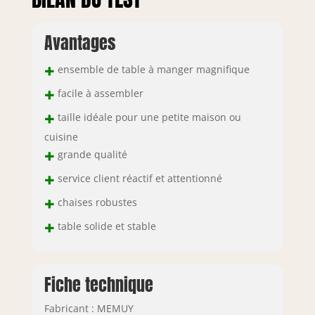
table de salle à
manger ronde et
Avantages
les chaises
nécessitent
+
ensemble de table à manger magnifique
seulement 16 vis
pour l'assemblage.
+
facile à assembler
Tous les outils et
+
instructions
taille idéale pour une petite maison ou
nécessaires sont
cuisine
inclus dans le
+
grande qualité
colis, aucun outil
+
supplémentaire
service client réactif et attentionné
n'est nécessaire.
+
chaises robustes
Même une
personne peut
+
table solide et stable
terminer la
configuration de
l'ensemble de
table de petit
Fiche technique
déjeuner pendant
4 en seulement 30
Fabricant : MEMUY