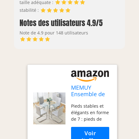
de salle à manger,
taille adéquate :
veuillez nous
stabilité :
contacter, nous
Notes des utilisateurs 4.9/5
sommes là pour
vous aider dans les
Note de 4.9 pour 148 utilisateurs
12 heures
MEMUY
Ensemble de
table de salle à
Pieds stables et
manger ronde
élégants en forme
pour 4
de 7 : pieds de
personnes en
17,8 cm avec
verre de 11,1
plaque chromée,
cm avec pieds
cette petite table