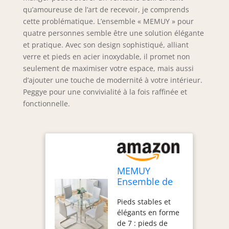
qu’amoureuse de l’art de recevoir, je comprends
cette problématique. L’ensemble « MEMUY » pour
quatre personnes semble être une solution élégante
et pratique. Avec son design sophistiqué, alliant
verre et pieds en acier inoxydable, il promet non
seulement de maximiser votre espace, mais aussi
d’ajouter une touche de modernité à votre intérieur.
Peggye pour une convivialité à la fois raffinée et
fonctionnelle.
MEMUY
Ensemble de
table de salle à
Pieds stables et
manger ronde
élégants en forme
pour 4
de 7 : pieds de
personnes en