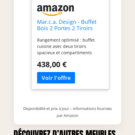
Mar.c.a. Design - Buffet
Bois 2 Portes 2 Tiroirs
105x42x85 cm - Bahut
Rangement optimisé : buffet
Salle à Manger Style
cuisine avec deux tiroirs
Classique - Made in Italy
spacieux et compartiments
internes bien organisés
438,00 €
permettant de garder ordre et
fonctionnalité dans chaque
pièce de la maison Style
lumineux : buffet blanc bois qui
apporte clarté et élégance
adapté aux intérieurs classiques
shabby chic ou contemporains
Disponibilité et prix à jour – informations fournies
avec une touche raffinée et
par Amazon
décorative Fabrication fiable :
meuble bois massif made in
Italy conçu avec savoir faire
DÉCOUVREZ D’AUTRES MEUBLES
artisanal livré déjà monté pour