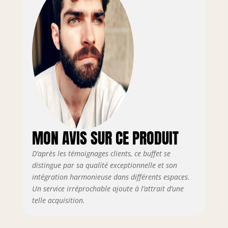
supplémentaire Mar.c.a Design:
plus de 40 ans d’expérience
dans l’ameublement. Chaque
buffet bois reflète le savoir-faire,
la fiabilité et l’évolution du
véritable design italien appliqué
aux meubles de salle à manger
MAR.C.A DESIGN produit
ameublement et meubles
d’intérieur et d’extérieur Made
in Italy de haute qualité,
combinant processus artisanaux
MON AVIS SUR CE PRODUIT
et systèmes technologiques
pour offrir des produits uniques
D’après les témoignages clients, ce buffet se
et totalement personnalisables,
distingue par sa qualité exceptionnelle et son
adaptés à chaque exigence
intégration harmonieuse dans différents espaces.
Un service irréprochable ajoute à l’attrait d’une
telle acquisition.