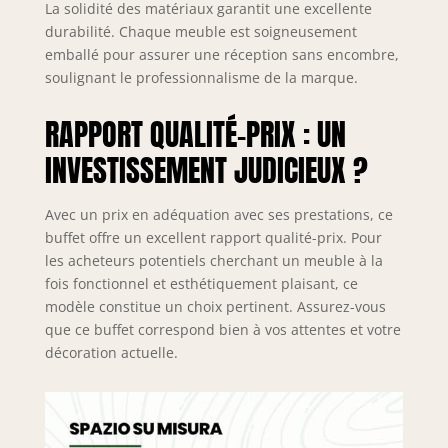
La solidité des matériaux garantit une excellente
salle à manger
durabilité. Chaque meuble est soigneusement
MAR.C.A DESIGN
emballé pour assurer une réception sans encombre,
produit
ameublement et
soulignant le professionnalisme de la marque.
meubles
d’intérieur et
RAPPORT QUALITÉ-PRIX : UN
d’extérieur Made
INVESTISSEMENT JUDICIEUX ?
in Italy de haute
qualité,
combinant
Avec un prix en adéquation avec ses prestations, ce
processus
buffet offre un excellent rapport qualité-prix. Pour
artisanaux et
les acheteurs potentiels cherchant un meuble à la
systèmes
fois fonctionnel et esthétiquement plaisant, ce
technologiques
modèle constitue un choix pertinent. Assurez-vous
pour offrir des
produits uniques
que ce buffet correspond bien à vos attentes et votre
et totalement
décoration actuelle.
personnalisables,
adaptés à chaque
exigence