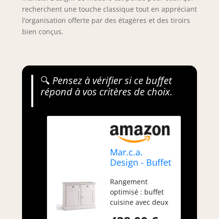
recherchent une touche classique tout en appréciant
l’organisation offerte par des étagères et des tiroirs
bien conçus.
🔍
Pensez à vérifier si ce buffet
répond à vos critères de choix.
Mar.c.a.
Design - Buffet
Bois 2 Portes
Rangement
2 Tiroirs
optimisé : buffet
105x42x85 cm
cuisine avec deux
- Bahut Salle à
tiroirs spacieux et
Manger Style