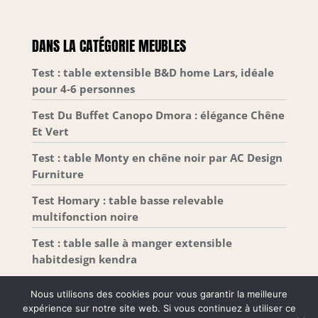
une salle de bain, un salon ou une entrée
Structure en MDF Robuste : Mesurant 90 x 30 x 80
cm, ce meuble de rangement offre une stabilité
exceptionnelle. Fabriqué en panneau MDF de
DANS LA CATÉGORIE MEUBLES
haute qualité et facile à nettoyer, il supporte une
charge totale de 135 kg pour une utilisation
sécurisée Kit d'Assemblage Complet : Ne perdez
Test : table extensible B&D home Lars, idéale
plus de temps avec des installations complexes.
pour 4-6 personnes
Grâce aux instructions claires et aux pièces
numérotées fournies, vous monterez cette
armoire de sol rapidement pour organiser vos
Test Du Buffet Canopo Dmora : élégance Chêne
essentiels de toilette sans stress
Et Vert
Test : table Monty en chêne noir par AC Design
Furniture
Test Homary : table basse relevable
multifonction noire
Test : table salle à manger extensible
habitdesign kendra
Nous utilisons des cookies pour vous garantir la meilleure
expérience sur notre site web. Si vous continuez à utiliser ce