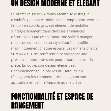
UN DESIGN MODERNE ET ÉLÉGANT
tiroirs sont montés
sur rails
coulissants. 2
Le buffet vaisselier AltoBuy Melina se distingue
tablettes disposées
d’emblée par son esthétique contemporaine. Avec sa
sous p
finition en coloris gris, cet élément de mobilier
s’intègre aisément dans diverses ambiances
décoratives. Que ce soit pour une salle à manger
moderne ou un salon au style épuré, il habille
magnifiquement chaque espace. Les dimensions de
90 x 45 x 191 cm confèrent à ce vaisselier une
présence imposante sans pour autant alourdir la
pièce. En outre, son design élégant est
unanimement salué par les utilisateurs, en
témoignent les commentaires soulignant son
aptitude à embellir n’importe quelle pièce.
FONCTIONNALITÉ ET ESPACE DE
RANGEMENT