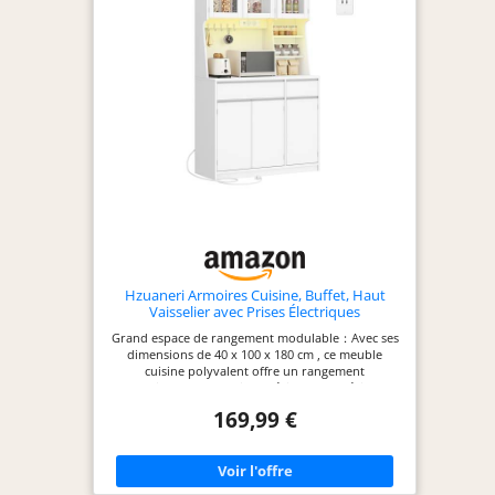
【Rangement maximal – gain de place】Avec son
agencement ingénieux, ce Vaisselier vous permet
d’optimiser chaque centimètre. Il vous fait
économiser jusqu’à 90 % d’espace au sol tout en
gardant vos affaires à portée de main – parfait
pour les espaces réduits. 【Nettoyage facile &
hygiène】Le stockage fermé de cette armoire
protège vos affaires de la poussière et des
bactéries. Moins de ménage, plus de tranquillité –
un véritable atout pour les foyers actifs.
Hzuaneri Armoires Cuisine, Buffet, Haut
Vaisselier avec Prises Électriques
Grand espace de rangement modulable：Avec ses
dimensions de 40 x 100 x 180 cm , ce meuble
cuisine polyvalent offre un rangement
exceptionnel. La partie supérieure, un véritable
meuble cuisine haut, est dotée de trois portes
169,99 €
vitrées anti-poussière avec des étagères ajustables
pouvant supporter jusqu'à 10 kg chacune. Le
compartiment inférieur de ce Meuble de
Rangement offre un espace généreux pour vos
grands ustensiles, tandis que les deux tiroirs à