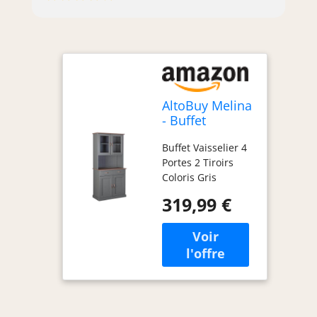
AltoBuy Melina
- Buffet
Vaisselier 4
Buffet Vaisselier 4
Portes 2 Tiroirs
Portes 2 Tiroirs
Coloris Gris
Coloris Gris
Melina. Offrez-
319,99 €
vous un intérieur
de style
campagnard avec
notre gamme
Melina, fabriquée
à partir de bois de
plantation
renouvelé. Les