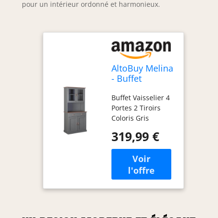
pour un intérieur ordonné et harmonieux.
AltoBuy Melina
- Buffet
Vaisselier 4
Buffet Vaisselier 4
Portes 2 Tiroirs
Portes 2 Tiroirs
Coloris Gris
Coloris Gris
Melina. Offrez-
319,99 €
vous un intérieur
de style
campagnard avec
notre gamme
Melina, fabriquée
à partir de bois de
plantation
renouvelé. Les