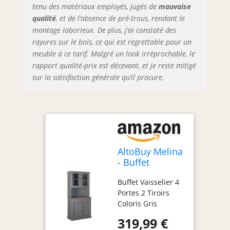
tenu des matériaux employés, jugés de
mauvaise
qualité
, et de l’absence de pré-trous, rendant le
montage laborieux. De plus, j’ai constaté des
rayures sur le bois, ce qui est regrettable pour un
meuble à ce tarif. Malgré un look irréprochable, le
rapport qualité-prix est décevant, et je reste mitigé
sur la satisfaction générale qu’il procure.
AltoBuy Melina
- Buffet
Vaisselier 4
Buffet Vaisselier 4
Portes 2 Tiroirs
Portes 2 Tiroirs
Coloris Gris
Coloris Gris
Melina. Offrez-
319,99 €
vous un intérieur