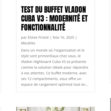
TEST DU BUFFET VLADON
CUBA V3 : MODERNITÉ ET
FONCTIONNALITÉ
par
Eloïse Fristot
|
Nov 16, 2025
|
Meubles
Dans un monde où l'organisation et le
style sont primordiaux chez vous, le
Vladon Highboard Cuba V3 se présente
comme la solution idéale pour répondre
à vos attentes. Ce buffet moderne, avec
ses 12 compartiments, vous offre un
espace de rangement optimisé tout en...