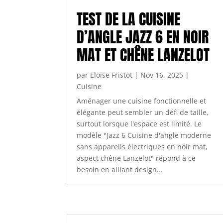
TEST DE LA CUISINE
D’ANGLE JAZZ 6 EN NOIR
MAT ET CHÊNE LANZELOT
par
Eloïse Fristot
|
Nov 16, 2025
|
Cuisine
Aménager une cuisine fonctionnelle et
élégante peut sembler un défi de taille,
surtout lorsque l'espace est limité. Le
modèle "Jazz 6 Cuisine d'angle moderne
sans appareils électriques en noir mat,
aspect chêne Lanzelot" répond à ce
besoin en alliant design...