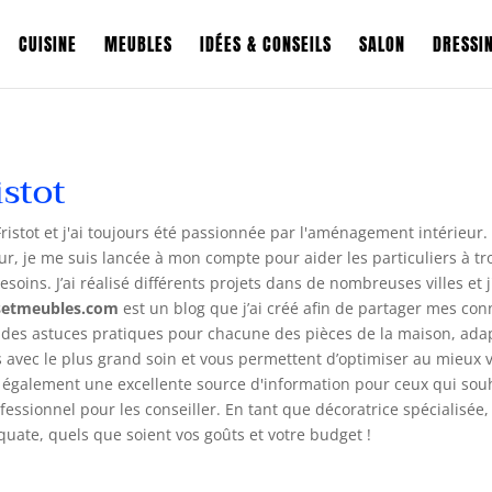
CUISINE
MEUBLES
IDÉES & CONSEILS
SALON
DRESSI
istot
 Fristot et j'ai toujours été passionnée par l'aménagement intérieu
eur, je me suis lancée à mon compte pour aider les particuliers à 
esoins. J’ai réalisé différents projets dans de nombreuses villes et 
setmeubles.com
est un blog que j’ai créé afin de partager mes c
is des astuces pratiques pour chacune des pièces de la maison, ad
és avec le plus grand soin et vous permettent d’optimiser au mieu
t également une excellente source d'information pour ceux qui sou
fessionnel pour les conseiller. En tant que décoratrice spécialisée
quate, quels que soient vos goûts et votre budget !