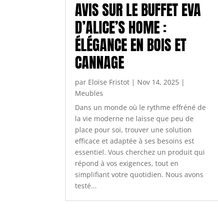
AVIS SUR LE BUFFET EVA
D’ALICE’S HOME :
ÉLÉGANCE EN BOIS ET
CANNAGE
par
Eloïse Fristot
|
Nov 14, 2025
|
Meubles
Dans un monde où le rythme effréné de
la vie moderne ne laisse que peu de
place pour soi, trouver une solution
efficace et adaptée à ses besoins est
essentiel. Vous cherchez un produit qui
répond à vos exigences, tout en
simplifiant votre quotidien. Nous avons
testé...