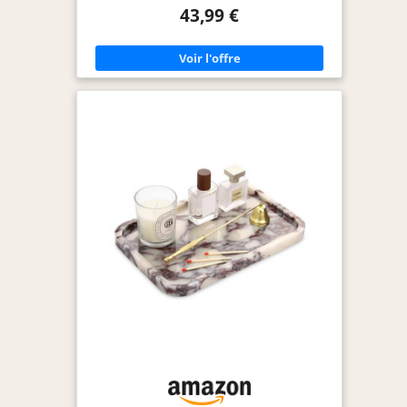
pièce avec un grain unique Taille: Notre plateau de
43,99 €
maquillage 30 x 20 x 3 cm convient à différents
scénarios. Sa taille est parfaite pour être placée
sur un meuble de salle de bain afin de ranger du
savon pour les mains, des articles de toilette et
des serviettes Beauté Naturelle: Notre plateau en
marbre est de haute qualité et élégant.
L'utilisation de marbre véritable apporte la beauté
de la nature directement dans votre maison et
crée une atmosphère chaleureuse et confortable
qui se démarque dans n'importe quel
environnement Multifonctionnel: Idéal comme
plat de service, boîte à bijoux, décoration ou aide
pratique dans la cuisine, le salon, la salle de bain
ou le bureau Remarque: Comme il s'agit de
marbre naturel, la texture de chaque pierre est
différente et le motif sur le plateau que vous
achetez est différent de l'image