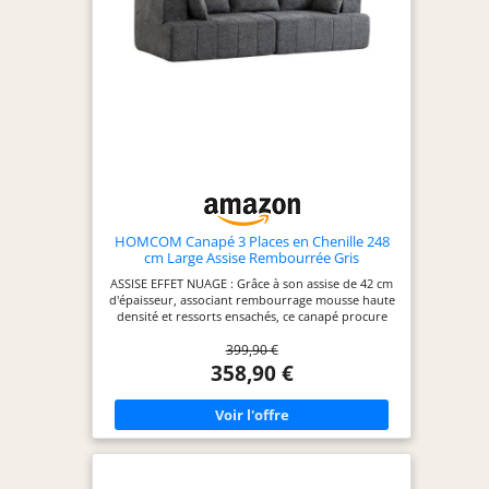
arrive compressé en 2 colis pour vous simplifier la
vie. Déballez votre canapé moderne, laissez-le
reprendre sa forme pendant 72 heures, puis
profitez d'un confort moelleux au quotidien
HOMCOM Canapé 3 Places en Chenille 248
cm Large Assise Rembourrée Gris
ASSISE EFFET NUAGE : Grâce à son assise de 42 cm
d'épaisseur, associant rembourrage mousse haute
densité et ressorts ensachés, ce canapé procure
un confort moelleux effet nuage tout en offrant
399,90 €
un excellent maintien et une bonne élasticité. Il
conserve sa forme sans s'affaisser, pour des
358,90 €
moments cocooning lors des soirées cinéma, de la
lecture ou de la détente. TISSU CHENILLE TEXTURÉ
: Revêtu d'un tissu chenille, ce canapé séduit par
son toucher doux, agréable pour la peau, et par
son aspect chaleureux et accueillant. Sa teinte
grise élégante et ses lignes épurées s'harmonisent
naturellement avec les intérieurs modernes, pour