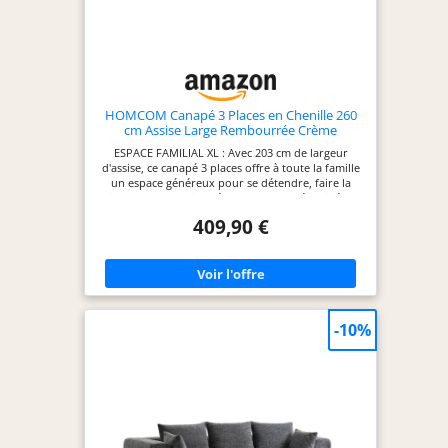
HOMCOM Canapé 3 Places en Chenille 260
cm Assise Large Rembourrée Crème
ESPACE FAMILIAL XL : Avec 203 cm de largeur
d'assise, ce canapé 3 places offre à toute la famille
un espace généreux pour se détendre, faire la
sieste ou se blottir. Idéal pour les soirées cinéma
et les dimanches tranquilles SOUTIEN MOELLEUX
409,90 €
QUI DURE : Ce canapé de salon associe mousse
haute densité et ressorts ensachés pour une assise
effet nuage. Ce canapé 3 places aide à éviter
l'enfoncement excessif et conserve son confort
dans le temps TISSU CHENILLE CHIC : Habillé d'une
chenille blanche crème de 280 g/㎡, douce et
agréable pour la peau, ce canapé moderne séduit
-10%
par ses courbes actuelles et son style épuré.
Parfait dans un salon, un bureau ou un studio
DÉTENTE BIEN PENSÉE : Avec 3 coussins assortis
pour soutenir les lombaires et le cou, ce canapé
de salon crée un coin cosy au quotidien. Ce
canapé 3 places supporte jusqu'à 360 kg pour une
relaxation fiable dans toute la maison CONFORT
INSTANTANÉ, SANS MONTAGE : Ce canapé 3 places