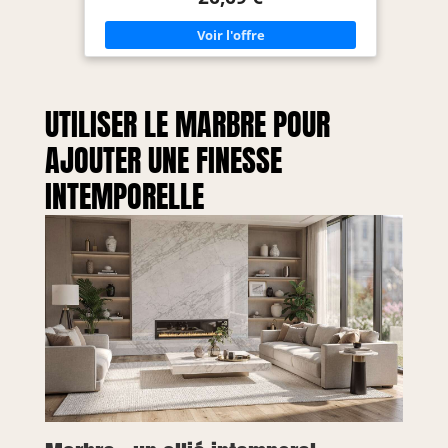
et créatif. 100 % Bois de paulownia : Chaque
étagère murale est construite avec une planche de
bois naturel de paulownia de 1,5 cm d’épaisseur,
fabriquée à partir de 100 % de bois de paulownia
provenant d’arbres âgés de 5 ans. La texture en
bois naturel des étagères flottantes est
intemporelle et peut bien se marier avec
UTILISER LE MARBRE POUR
n'importe quel style de décor. Deux façons
d'installer : fixez-les au mur comme étagères
flottantes minimalistes avec des supports
AJOUTER UNE FINESSE
dissimulés (charge maximale de 4,5 kg), ou
étagères murales standard avec supports en
INTEMPORELLE
dessous pour supporter des objets plus lourds
(charge maximale de 18 kg). Arrangement flexible :
utilisez toutes les étagères flottantes ensemble
dans une pièce ou à différents endroits de la
maison. Les grandes étagères murales
conviennent aux espaces tels que les salons,
tandis que les petites étagères s'adaptent bien aux
chambres et aux salles de bains. Deux couleurs
élégantes : Choisissez la bonne couleur (rustique
et noire) de nos étagères flottantes pour
correspondre à votre intérieur et à vos
préférences.