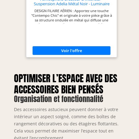
Suspension Adelia Métal Noir - Luminaire
Glamour 40 W - Câble Réglable 80 cm - Salon,
DESIGN FILAIRE AÉRIEN : Apportez une touche
Cuisine, Bureau, Chambre
"Contempo Chic" et originale à votre pièce grâce à
sa structure ondulée en métal qui diffuse une
lumière douce et crée des jeux d'ombres élégants.
HAUTEUR AJUSTABLE : Adaptez facilement la
suspension à votre espace grâce à son câble
réglable de 80 cm, pour un positionnement idéal
au-dessus d'une table, d'un bar ou dans une
entrée. CONCEPTION ROBUSTE EN MÉTAL :
Fabriquée en fer, cette suspension allie une
excellente durabilité et une grande légèreté (0,8
kg), assurant une installation facile et une tenue
parfaite dans le temps. FORMAT GÉNÉREUX : Avec
ses dimensions de L 58 x l 57 cm, ce luminaire
OPTIMISER L’ESPACE AVEC DES
devient une pièce décorative centrale qui habille
l'espace sans l'alourdir visuellement.
ACCESSOIRES BIEN PENSÉS
ATMOSPHERA, CRÉATEUR D'INTÉRIEUR :
Convaincue que la décoration transforme le
quotidien, la marque propose des meubles
Organisation et fonctionnalité
tendance et des objets déco accessibles, pour que
votre intérieur prenne toute sa valeur !
Des accessoires astucieux peuvent donner à votre
intérieur un aspect soigné, comme des boîtes de
rangement décoratives ou des étagères flottantes.
Cela vous permet de maximiser l’espace tout en
évitant l’encombrement.