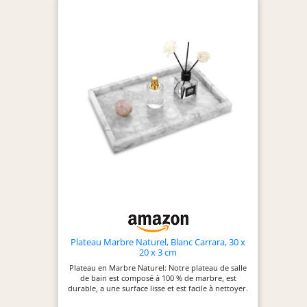
dans la salle de bains ou le couloir ; ou
simplement comme touche décorative sur une
table basse ou un bureau Plateau de Coiffeuse
Décoratif: Avec sa forme ovale lisse et minimaliste
et sa surface méticuleusement polie, ce plateau
dégage une élégance discrète. Son style polyvalent
s'harmonise avec un large éventail de styles
d'intérieur, du moderne et minimaliste au
classique et rustique Base en Silicone
Antidérapante: Le marbre massif confère au
plateau une excellente stabilité. Les 4 patins en
silicone antidérapants situés sur la base évitent les
rayures et le maintiennent fermement en place,
même sur des surfaces lisses comme le verre ou le
bois poli Facile à Nettoyer: Il est très simple de
garder ce plateau en marbre comme neuf. Il suffit
de l'essuyer avec un chiffon doux et humide. La
surface en pierre résistante est conçue pour une
utilisation durable, conservant son aspect élégant
avec un minimum d'effort.
Plateau Marbre Naturel, Blanc Carrara, 30 x
20 x 3 cm
Plateau en Marbre Naturel: Notre plateau de salle
de bain est composé à 100 % de marbre, est
durable, a une surface lisse et est facile à nettoyer.
Coloration parfaite du marbre naturel, chaque