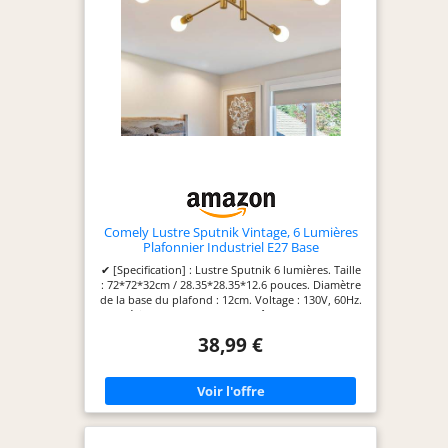
Comely Lustre Sputnik Vintage, 6 Lumières
Plafonnier Industriel E27 Base
✔ [Specification] : Lustre Sputnik 6 lumières. Taille
: 72*72*32cm / 28.35*28.35*12.6 pouces. Diamètre
de la base du plafond : 12cm. Voltage : 130V, 60Hz.
Matériau : fer. Couleur : or. Tête de lampe : E27
(Ampoule non incluse). Surface d'éclairage : 10-20
38,99 €
mètres carrés. ✔ [Angle réglable] : Le connecteur
sur le bras du lustre salon moderne prend en
charge la rotation horizontale à 360 degrés,
prépositionné avant l'installation, puis fixé
fermement avec des vis, vous pouvez l'ajuster
pour s'adapter à n'importe quel espace en
fonction de vos propres préférences et besoins. ✔