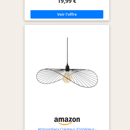
19,99 €
10cm. Cette lustre suspension avec une douille E27
convient aux ampoules à incandescence,
halogènes et LED E27, CLF. 【L'ampoule n'est pas
incluse】. Tension: 110-240 V, Puissance: 60 W
max. Fait de fer, avec une finition lisse et
revêtement noir. Concevoir dans un aspect
classique et simplement la structure, facile à
installer et jamais hors du temps. Cette
suspension est une belle décoration pour la
maison et autres espaces commerciaux, elle est
idéale pour les salons, les chambres, les cuisines,
les couloirs, les bureaux, les cafés et les
restaurants.
Atmosphera Créateur d'Intérieur -