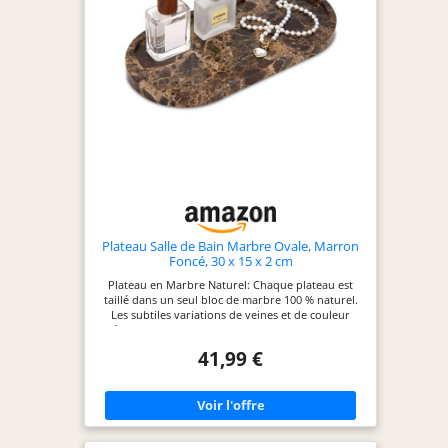
Plateau Salle de Bain Marbre Ovale, Marron
Foncé, 30 x 15 x 2 cm
Plateau en Marbre Naturel: Chaque plateau est
taillé dans un seul bloc de marbre 100 % naturel.
Les subtiles variations de veines et de couleur
témoignent de son origine naturelle, faisant de
chaque pièce une œuvre d’art unique pour votre
41,99 €
intérieur Dimensions: Notre plateau de salle de
bain de 30 x 15 x 2 cm est idéal pour ranger vos
objets du quotidien. Utilisez-le pour ranger
soigneusement vos flacons de parfum, vos bijoux
et vos produits de beauté sur votre coiffeuse ;
comme élégant porte-bougie ou vide-poche à clés