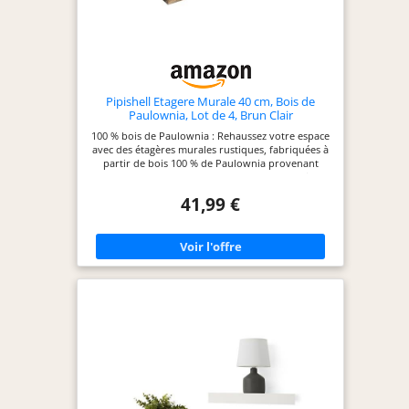
Pipishell Etagere Murale 40 cm, Bois de
Paulownia, Lot de 4, Brun Clair
100 % bois de Paulownia : Rehaussez votre espace
avec des étagères murales rustiques, fabriquées à
partir de bois 100 % de Paulownia provenant
d'arbres de 5 ans. La texture naturelle du bois de
l'étagère murale est intemporelle et peut se
41,99 €
fondre bien dans n'importe quel style de
décoration. Robuste et durable : l'étagère murale
en bois pour mur est conçue avec des supports
métalliques solides pour fournir un support fiable
jusqu'à 10 kg/22 lb chacun sans aucun
affaissement ni oscillation. Ayez l'esprit tranquille
pour vos décorations préférées en sachant que les
étagères en bois peuvent être fixées sur de
nombreux types de murs, y compris les montants
en bois, le béton et les cloisons sèches. Facile à
assembler : Montez facilement les étagères
murales grâce au gabarit de perçage inclus et au
manuel d'instructions détaillé. Positionnez
simplement le gabarit, percez des trous pilotes,
installez les supports, puis fixez ces étagères