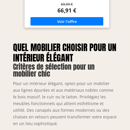
69,99 €
QUALITÉ : Structure entièrement en métal
assurant solidité, stabilité et durabilité, parfaite
66,91 €
pour un usage quotidien sur une table de chevet
ou un buffet. ÉCLAIRAGE PERSONNALISABLE :
Douille E27 compatible jusqu’à 40 W pour choisir
une ambiance chaude ou douce selon vos envies
(ampoule non incluse). PRATIQUE & COMPACTE :
Taille idéale (H50 cm / Ø30 cm) avec interrupteur
mécanique et alimentation secteur, facile à placer
QUEL MOBILIER CHOISIR POUR UN
dans toutes les pièces. ATMOSPHERA, CRÉATEUR
D'INTÉRIEUR : Convaincue que la décoration
transforme le quotidien, la marque propose des
INTÉRIEUR ÉLÉGANT
meubles tendance et des objets déco accessibles,
pour que votre intérieur prenne toute sa valeur !
Critères de sélection pour un
mobilier chic
Pour un intérieur élégant, optez pour un mobilier
aux lignes épurées et aux matériaux nobles comme
le bois massif, le cuir ou le laiton. Privilégiez les
meubles fonctionnels qui allient esthétisme et
utilité. Des canapés aux formes modernes ou des
chaises en velours peuvent transformer votre espace
en un lieu sophistiqué.