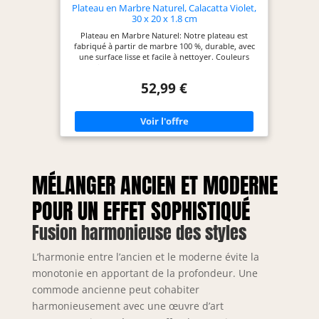
Plateau en Marbre Naturel, Calacatta Violet,
30 x 20 x 1.8 cm
Plateau en Marbre Naturel: Notre plateau est
fabriqué à partir de marbre 100 %, durable, avec
une surface lisse et facile à nettoyer. Couleurs
parfaites du marbre naturel, chacune avec une
texture différente Taille: Notre plateau de 30 x 20
52,99 €
cm convient à divers usages. Sa taille est idéale
pour être placé sur un meuble de salle de bain
afin d'y ranger du savon pour les mains, des
articles de toilette et des serviettes Très Résistant:
Notre plateau en marbre est élégant et raffiné, et
peut également être utilisé dans la cuisine. Il peut
servir à poser de la vaisselle et des ustensiles de
cuisine Multifonctionnel: Idéal comme plat de
MÉLANGER ANCIEN ET MODERNE
service, boîte à bijoux, décoration ou accessoire
pratique dans la cuisine, le salon, la salle de bain
ou le bureau Remarque: Comme il s'agit de
POUR UN EFFET SOPHISTIQUÉ
marbre naturel, la texture de chaque pierre est
différente et le motif du plateau que vous achetez
Fusion harmonieuse des styles
sera différent de celui de la photo
L’harmonie entre l’ancien et le moderne évite la
monotonie en apportant de la profondeur. Une
commode ancienne peut cohabiter
harmonieusement avec une œuvre d’art