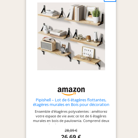
Pipishell – Lot de 6 étagères flottantes,
étagères murales en Bois pour décoration
Murale, Etagere Murale rustiques de Style
Ensemble d'étagères polyvalentes : améliorez
Ferme pour Chambre à Coucher, étagères
votre espace de vie avec ce lot de 6 étagères
murales pour Salle de Bain pour
murales en bois de paulownia. Comprend deux
grandes étagères (41,9 cm P x 11,9 cm L), deux
28,09 €
moyennes (36,1 cm P x 11,9 cm L) et deux petites
(29 cm P x 11,9 cm L) pour un arrangement flexible
26,69 €