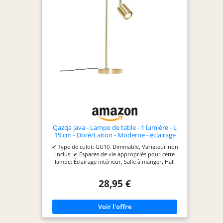
parfaitement dans les chambres et les bureaux,
servant'ajout él et fonctionnel àvotre espace.
Lampe champignon dorée?: ajoutez une
touche'élégance et de fantaisie à votre
environnement avec notre design unique en
forme de champignon doré, transformant'importe
quelle pièce en un espace confortable et
accueillant tout en servant simultanément de
solution'éclairage fonctionnelle.
Qazqa java - Lampe de table - 1 lumière - L
15 cm - Doré/Laiton - Moderne - éclairage
intérieur - Salon I Chambre I Cuisine I Salle à
✔ Type de culot: GU10. Dimmable, Variateur non
manger
inclus. ✔ Espaces de vie appropriés pour cette
lampe: Éclairage intérieur, Salle à manger, Hall
d’entrée, Bureau, Cuisine, Salon,
Magasin/Showroom, Chambre ✔ Max. 1 x 35 Watt.
28,95 €
Volt: 230V. Indice de protection: IP20. ✔ ‎Ampoule
non inclus. ✔ Moderne Doré/Laiton Lampes de
table