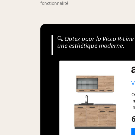
fonctionnalité.
🔍
Optez pour la Vicco R-Line
une esthétique moderne.
V
C
i
i
C
d
e
h