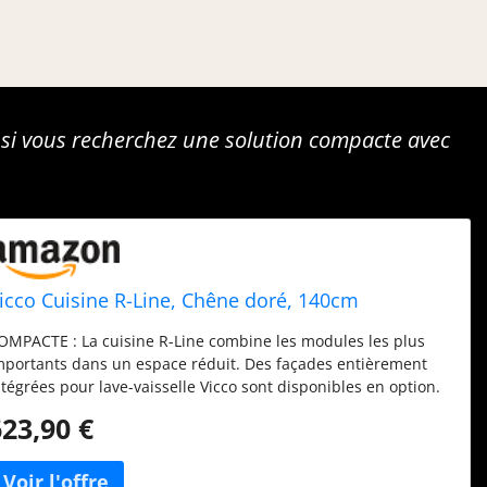
 si vous recherchez une solution compacte avec
icco Cuisine R-Line, Chêne doré, 140cm
OMPACTE : La cuisine R-Line combine les modules les plus
mportants dans un espace réduit. Des façades entièrement
ntégrées pour lave-vaisselle Vicco sont disponibles en option.
OMBINAISON PRATIQUE : La cuisine single avec 4 armoires,
623,90 €
ont un meuble évier et une vitrine suspendue, offre un
space de rangement fonctionnel. Les pieds réglables en
auteur assurent un confort supplémentaire. DIMENSIONS : Le