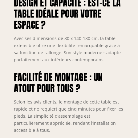
DESIGN ET CAPACITÉ : EST-CE LA
table, il suffit de
tirer la table sur le
TABLE IDÉALE POUR VOTRE
côté comme
ESPACE ?
indiqué sur la
photo et de
soulever la plaque
Avec ses dimensions de 80 x 140-180 cm, la table
extensible à partir
extensible offre une flexibilité remarquable grâce à
du milieu, ce qui
sa fonction de rallonge. Son style moderne s’adapte
est si facile et
parfaitement aux intérieurs contemporains.
sans effort
FACILITÉ DE MONTAGE : UN
ATOUT POUR TOUS ?
Selon les avis clients, le montage de cette table est
rapide et ne requiert que cinq minutes pour fixer les
pieds. La simplicité d’assemblage est
particulièrement appréciée, rendant l’installation
accessible à tous.