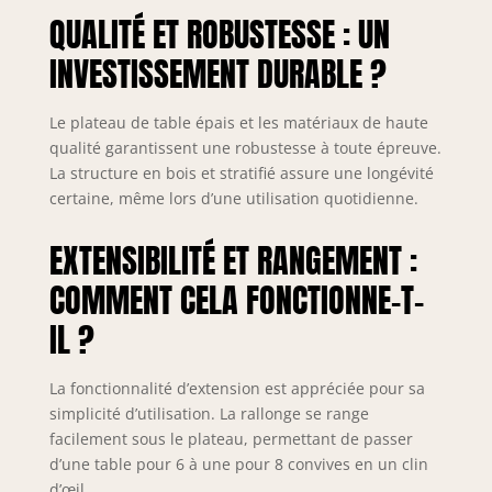
QUALITÉ ET ROBUSTESSE : UN
INVESTISSEMENT DURABLE ?
Le plateau de table épais et les matériaux de haute
qualité garantissent une robustesse à toute épreuve.
La structure en bois et stratifié assure une longévité
certaine, même lors d’une utilisation quotidienne.
EXTENSIBILITÉ ET RANGEMENT :
COMMENT CELA FONCTIONNE-T-
IL ?
La fonctionnalité d’extension est appréciée pour sa
simplicité d’utilisation. La rallonge se range
facilement sous le plateau, permettant de passer
d’une table pour 6 à une pour 8 convives en un clin
d’œil.