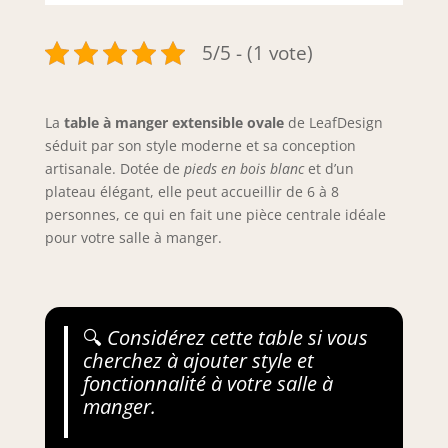
5/5 - (1 vote)
La
table à manger extensible ovale
de LeafDesign
séduit par son style moderne et sa conception
artisanale. Dotée de
pieds en bois blanc
et d’un
plateau élégant, elle peut accueillir de 6 à 8
personnes, ce qui en fait une pièce centrale idéale
pour votre salle à manger.
🔍
Considérez cette table si vous
cherchez à ajouter style et
fonctionnalité à votre salle à
manger.