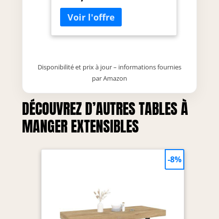
constitue une solution élégante
et pratique au quotidien. Pour
prolonger le plateau de la table,
il suffit de tirer la table sur le
côté comme indiqué sur la
photo et de soulever la plaque
Disponibilité et prix à jour – informations fournies
extensible à partir du milieu, ce
par Amazon
qui est si facile et sans effort
DÉCOUVREZ D’AUTRES TABLES À
MANGER EXTENSIBLES
-8%