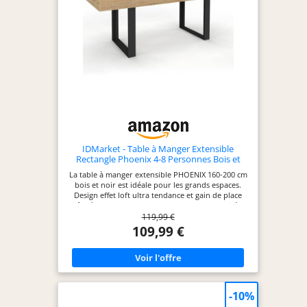
IDMarket - Table à Manger Extensible
Rectangle Phoenix 4-8 Personnes Bois et
Noir 160-200 cm
La table à manger extensible PHOENIX 160-200 cm
bois et noir est idéale pour les grands espaces.
Design effet loft ultra tendance et gain de place
grâce à sa fonction extensible ! Avec sa capacité 4-
119,99 €
8 places, vous pourrez accueillir vos convives pour
partager de bons moments. Aspect cossu grâce à
109,99 €
son épais plateau aux hauts rebords et ses larges
pieds (10 x 1,5 cm). Structure à l'aspect massif et
robuste : stabilité et qualité garanties.
-10%