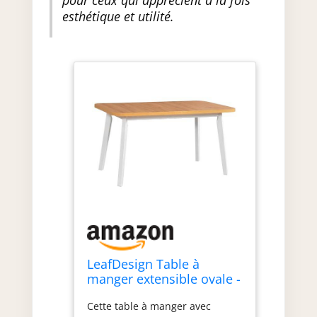
pour ceux qui apprécient à la fois
esthétique et utilité.
LeafDesign Table à
manger extensible ovale -
Table de cuisine - Pieds
Cette table à manger avec
en bois blanc - Plateau de