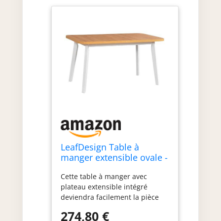
LeafDesign Table à
manger extensible ovale -
Table de cuisine - Pieds
Cette table à manger avec
en bois blanc - Plateau de
plateau extensible intégré
table artisanal - Style
deviendra facilement la pièce
moderne - Pour 6 à 8
maîtresse de n'importe quelle
personnes - 80 x 140-180
274,80 €
salle à manger, car elle
cm