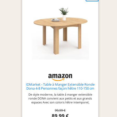
IDMarket - Table à Manger Extensible Ronde
Dona 4-8 Personnes façon hêtre 110-150 cm
De style moderne, la table à manger extensible
ronde DONA convient aux petits et aux grands
espaces Avec son coloris hêtre intemporel,
accompagnez la avec les chaises de votre choix !
99,99 €
Dotée d'une rallonge de 40 cm, elle passera
facilement de 110 à 150 cm Ses pieds larges et
89,99 €