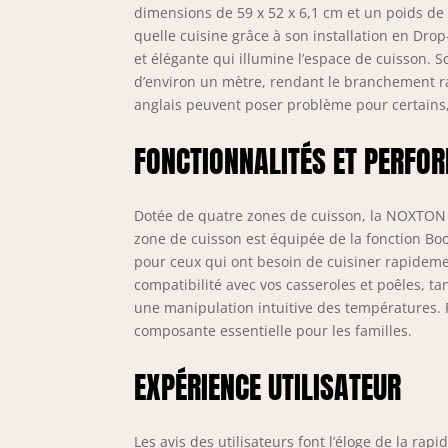
Ave
dimensions de 59 x 52 x 6,1 cm et un poids de
(sa
quelle cuisine grâce à son installation en Drop
les
et élégante qui illumine l’espace de cuisson. S
des
d’environ un mètre, rendant le branchement rap
des
anglais peuvent poser problème pour certains, 
idé
pla
FONCTIONNALITÉS ET PERFO
cm)
(di
enc
Dotée de quatre zones de cuisson, la NOXTON o
zone de cuisson est équipée de la fonction Boo
pour ceux qui ont besoin de cuisiner rapideme
compatibilité avec vos casseroles et poêles, 
une manipulation intuitive des températures. P
composante essentielle pour les familles.
EXPÉRIENCE UTILISATEUR
Les avis des utilisateurs font l’éloge de la rapid