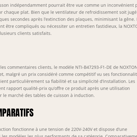
cuisson indépendamment pourrait être vue comme un inconvénient 
ur chaque plat. Bien que le ventilateur de refroidissement soit jugé
ques secondes après l’extinction des plaques, minimisant la gêne.
nt être compliqués ou nécessiter un entretien fastidieux, la NOX
sieurs clients satisfaits.
s les commentaires clients, le modèle NTI-B47293-F1-DE de NOXTO
ffet, malgré un prix considéré comme compétitif vu ses fonctionnali
ient particulièrement sa fiabilité et sa simplicité d’installation. Les
ent rapport qualité-prix qu’offre ce produit après une utilisation
ur le marché des tables de cuisson à induction.
MPARATIFS
ction fonctionne à une tension de 220V-240V et dispose d’une
i les modèles les plus performants de sa catégorie. Comparativeme