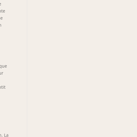
e
nte
le
n
aque
ur
tit
n. La