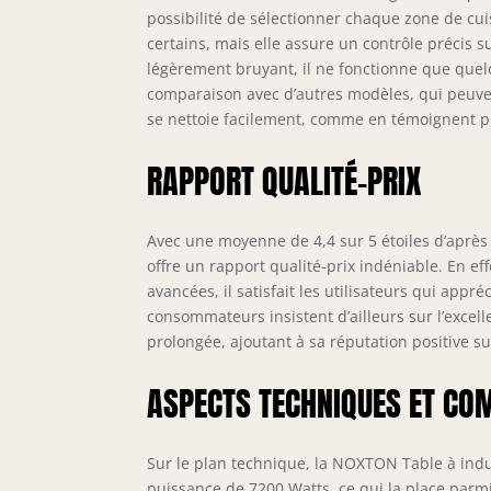
possibilité de sélectionner chaque zone de 
certains, mais elle assure un contrôle précis s
légèrement bruyant, il ne fonctionne que quel
comparaison avec d’autres modèles, qui peuve
se nettoie facilement, comme en témoignent plu
RAPPORT QUALITÉ-PRIX
Avec une moyenne de 4,4 sur 5 étoiles d’aprè
offre un rapport qualité-prix indéniable. En e
avancées, il satisfait les utilisateurs qui appréc
consommateurs insistent d’ailleurs sur l’excell
prolongée, ajoutant à sa réputation positive s
ASPECTS TECHNIQUES ET CO
Sur le plan technique, la NOXTON Table à indu
puissance de 7200 Watts, ce qui la place parm