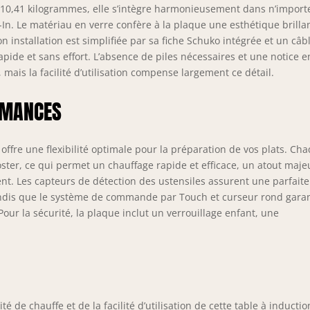
c une puissance totale de 7200 W et une alimentation directe
 10,41 kilogrammes, elle s’intègre harmonieusement dans n’import
ns prise), la table de cuisson offre une puissance illimitée pour
-In. Le matériau en verre confère à la plaque une esthétique brilla
 besoins de cuisson les plus exigeants. Minuterie et verrouillage
on installation est simplifiée par sa fiche Schuko intégrée et un câb
 enfants : La fonction minuterie (1 à 99 minutes) et le verrouillage
ide et sans effort. L’absence de piles nécessaires et une notice e
 enfants garantissent une expérience de cuisson sûre et flexible,
mais la facilité d’utilisation compense largement ce détail.
ale pour les ménages familiaux. Taille d'installation compacte : la
que de cuisson à induction encastrable de 60 cm (59 x 52 x 6,1
RMANCES
 s'intègre parfaitement dans le plan de travail de votre cuisine
mensions d'installation : 56 x 49 cm) et offre une solution peu
ombrante.
ffre une flexibilité optimale pour la préparation de vos plats. Ch
ster, ce qui permet un chauffage rapide et efficace, un atout maje
nt. Les capteurs de détection des ustensiles assurent une parfaite
tandis que le système de commande par Touch et curseur rond garan
our la sécurité, la plaque inclut un verrouillage enfant, une
ité de chauffe et de la facilité d’utilisation de cette table à inductio