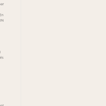
par
 En
TON
N
tés
nt,