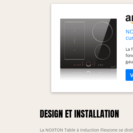
NO
cu
zo
La 
22
fon
gau
pou
inh
pui
cen
pré
pen
pui
DESIGN ET INSTALLATION
pre
cui
éne
La NOXTON Table à induction Flexzone se dist
par