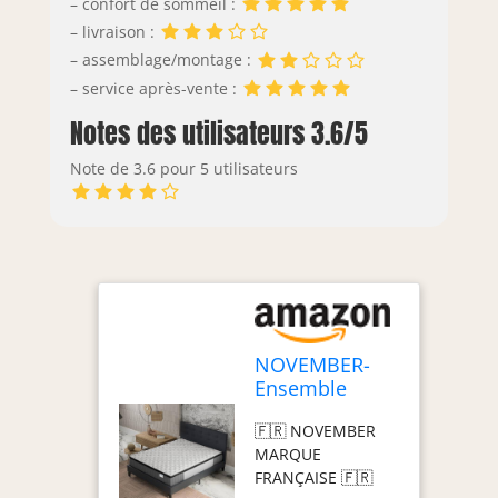
– confort de sommeil :
– livraison :
– assemblage/montage :
– service après-vente :
Notes des utilisateurs 3.6/5
Note de 3.6 pour 5 utilisateurs
NOVEMBER-
Ensemble
Matelas + LIT
🇫🇷 NOVEMBER
(160x200cm)-
MARQUE
Matelas
FRANÇAISE 🇫🇷
Elekctra