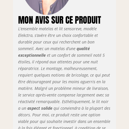
🚚 LIVRAISON 🚚
EXPRESS 24/48h
MON AVIS SUR CE PRODUIT
garantie (Avec
prise de RDV)
L’ensemble matelas et lit sensoreve, modèle
MATELAS
ELEKCTRA 💆‍♂️ UN
Elekctra, s’avère être un choix confortable et
COUCHAGE
durable pour ceux qui recherchent un bon
TONIQUE ET
sommeil. Avec un matelas d’une
qualité
RÉPARATEUR 💆‍♀️ Le
exceptionnelle
et un confort de sommeil noté 5
noyau composé de
étoiles, il répond aux attentes pour une nuit
ressorts ensachés
réparatrice. Le montage, malheureusement,
sur 7 zones de
requiert quelques notions de bricolage, ce qui peut
confort est la
être décourageant pour les moins aguerris en la
solution parfaite
matière. Malgré un problème mineur de livraison,
pour contrôler les
le service après-vente compense largement avec sa
points de
pressions en
réactivité remarquable. Esthétiquement, le lit noir
s'adaptant aux
a un
aspect solide
qui conviendra à la plupart des
différentes parties
décors. Pour moi, ce produit reste une option
du corps et offrir
viable pour qui souhaite investir dans un ensemble
une indépendance
à la fois élégant et fonctionnel, à condition de se