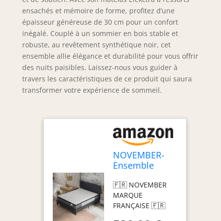
ensachés et mémoire de forme, profitez d’une
épaisseur généreuse de 30 cm pour un confort
inégalé. Couplé à un sommier en bois stable et
robuste, au revêtement synthétique noir, cet
ensemble allie élégance et durabilité pour vous offrir
des nuits paisibles. Laissez-nous vous guider à
travers les caractéristiques de ce produit qui saura
transformer votre expérience de sommeil.
NOVEMBER-
Ensemble
Matelas + LIT
🇫🇷 NOVEMBER
(160x200cm)-
MARQUE
Matelas
FRANÇAISE 🇫🇷
Elekctra
Vous propose ici
Ressorts