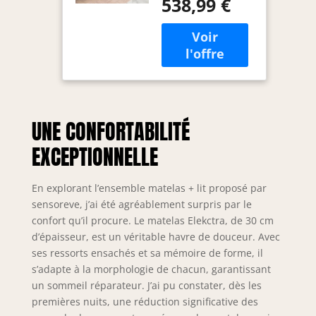
538,99 €
l’ensemble Matelas
ensachés &
+ Lit Complet:
mémoire de
matelas Elekctra
Forme
EXTREMEMENT
Épaisseur
DURABLE dans le
30cm +
temps de par sa
Sommier Bois
technologie
Stable &
dernière
Robuste
UNE CONFORTABILITÉ
génération de
revêtement
ressorts ensachés
synthétique
EXCEPTIONNELLE
individuellement.
Noir
L’épaisseur totale
de 30 cm en fait un
En explorant l’ensemble matelas + lit proposé par
matelas assurant
sensoreve, j’ai été agréablement surpris par le
un soutien de la
confort qu’il procure. Le matelas Elekctra, de 30 cm
colonne vertébrale
d’épaisseur, est un véritable havre de douceur. Avec
performant – Lit
ses ressorts ensachés et sa mémoire de forme, il
complet & Tête de
s’adapte à la morphologie de chacun, garantissant
Lit Capitonnée
un sommeil réparateur. J’ai pu constater, dès les
avec un
premières nuits, une réduction significative des
revêtement simili.