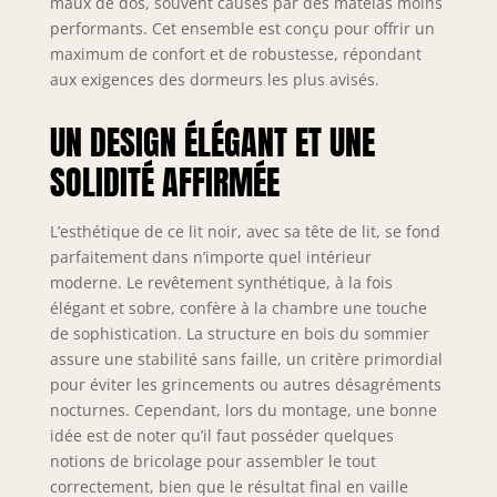
maux de dos, souvent causés par des matelas moins
🚚 LIVRAISON 🚚
EXPRESS 24/48h
performants. Cet ensemble est conçu pour offrir un
garantie (Avec
maximum de confort et de robustesse, répondant
prise de RDV)
aux exigences des dormeurs les plus avisés.
MATELAS
ELEKCTRA 💆‍♂️ UN
UN DESIGN ÉLÉGANT ET UNE
COUCHAGE
TONIQUE ET
SOLIDITÉ AFFIRMÉE
RÉPARATEUR 💆‍♀️ Le
noyau composé de
L’esthétique de ce lit noir, avec sa tête de lit, se fond
ressorts ensachés
parfaitement dans n’importe quel intérieur
sur 7 zones de
moderne. Le revêtement synthétique, à la fois
confort est la
solution parfaite
élégant et sobre, confère à la chambre une touche
pour contrôler les
de sophistication. La structure en bois du sommier
points de
assure une stabilité sans faille, un critère primordial
pressions en
pour éviter les grincements ou autres désagréments
s'adaptant aux
nocturnes. Cependant, lors du montage, une bonne
différentes parties
idée est de noter qu’il faut posséder quelques
du corps et offrir
notions de bricolage pour assembler le tout
une indépendance
correctement, bien que le résultat final en vaille
de couchage