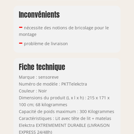
RESPIRABILITÉ &
DURABILITÉ ♻️ Le
Inconvénients
sommier permet à
l’humidité d’être
–
nécessite des notions de bricolage pour le
évacuée. Le
montage
meilleur moyen
–
d’aérer votre
problème de livraison
matelas et d’éviter
la prolifération
d’acariens et de
Fiche technique
bactéries. Votre
matelas conserve
Marque : sensoreve
ses propriétés de
Numéro de modèle : PKTTelekctra
confort pendant au
Couleur : Noir
moins dix ans
Dimensions du produit (L x l x h) : 215 x 171 x
100 cm; 68 kilogrammes
Capacité de poids maximum : 300 Kilogrammes
Caractéristiques : Lit avec tête de lit + matelas
Elekctra EXTREMEMENT DURABLE (LIVRAISON
EXPRESS 24/48h)