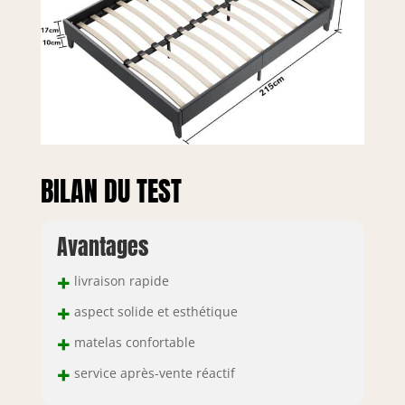
pieds de soutien
supplémentaires
pour plus de
stabilité et de
sécurité Lit
complet & Tête de
Lit Capitonnée 🌙
SOUTIEN & NUITS
RÉPARATRICES 🌙
BILAN DU TEST
La fonction
première est
d’amortir tous vos
Avantages
mouvements
durant la nuit. La
+
livraison rapide
technologie à
lattes en bois
+
aspect solide et esthétique
absorbe la force
+
des mouvements
matelas confortable
permettant une
+
service après-vente réactif
relaxation
complète ♻️