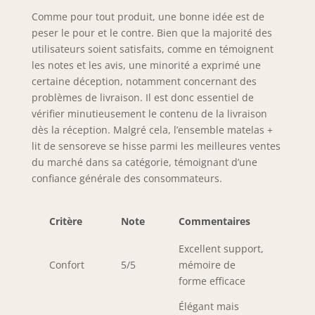
ressort ensaché
Comme pour tout produit, une bonne idée est de
offre une
peser le pour et le contre. Bien que la majorité des
ventilation idéale
utilisateurs soient satisfaits, comme en témoignent
contre les
les notes et les avis, une minorité a exprimé une
acariens, les
bactéries et les
certaine déception, notamment concernant des
moisissures. La
problèmes de livraison. Il est donc essentiel de
mousse
vérifier minutieusement le contenu de la livraison
polyuréthane
dès la réception. Malgré cela, l’ensemble matelas +
alvéolée ventilée
lit de sensoreve se hisse parmi les meilleures ventes
de haute densité
du marché dans sa catégorie, témoignant d’une
35kg/m3 permet
confiance générale des consommateurs.
un soutien bien
équilibré entre
souplesse et
Critère
Note
Commentaires
fermeté ☁️
ACCUEIL
Excellent support,
CONFORTABLE ET
Confort
5/5
mémoire de
DOUX ☁️ Effet «
forme efficace
comme dans un
nuage » Cela grâce
Élégant mais