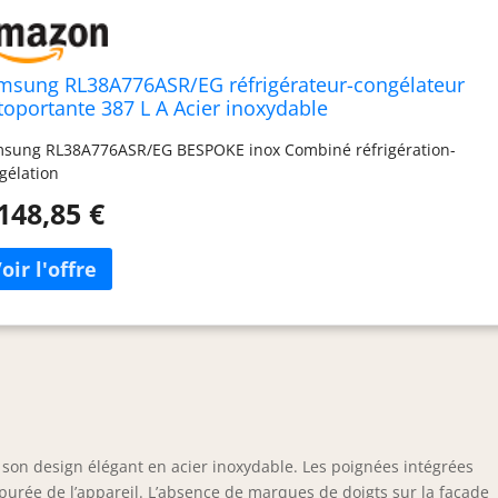
msung RL38A776ASR/EG réfrigérateur-congélateur
toportante 387 L A Acier inoxydable
sung RL38A776ASR/EG BESPOKE inox Combiné réfrigération-
gélation
148,85 €
on design élégant en acier inoxydable. Les poignées intégrées
purée de l’appareil. L’absence de marques de doigts sur la façade