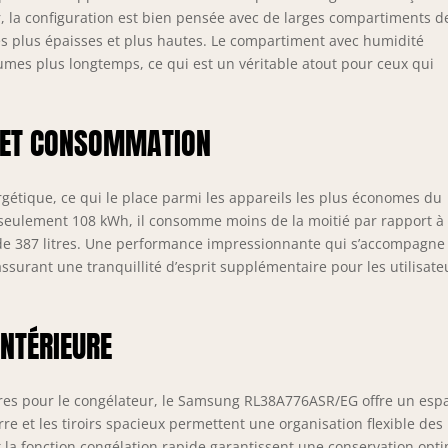
eur, la configuration est bien pensée avec de larges compartiments d
les plus épaisses et plus hautes. Le compartiment avec humidité
égumes plus longtemps, ce qui est un véritable atout pour ceux qui
 ET CONSOMMATION
rgétique, ce qui le place parmi les appareils les plus économes du
eulement 108 kWh, il consomme moins de la moitié par rapport à
 de 387 litres. Une performance impressionnante qui s’accompagne
ssurant une tranquillité d’esprit supplémentaire pour les utilisate
INTÉRIEURE
litres pour le congélateur, le Samsung RL38A776ASR/EG offre un esp
re et les tiroirs spacieux permettent une organisation flexible des
t la fonction congélation rapide garantissent une conservation opt