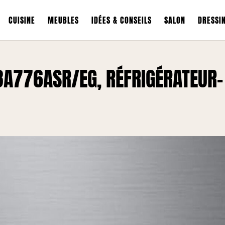
CUISINE
MEUBLES
IDÉES & CONSEILS
SALON
DRESSI
8A776ASR/EG, RÉFRIGÉRATEUR-