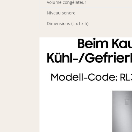
Volume congélateur
Niveau sonore
Dimensions (L x l x h)