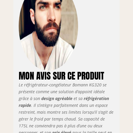
cuisines ou les
espaces restreints
Contrôle précis de
la température :
L’appareil dispose
d’un système de
contrôle de la
température en
continu,
permettant
d’ajuster
MON AVIS SUR CE PRODUIT
facilement les
réglages pour une
Le réfrigérateur-congélateur Bomann KG320 se
conservation
optimale de vos
présente comme une solution d’appoint idéale
aliments. Cette
grâce à son
design agréable
et sa
réfrigération
fonctionnalité
rapide
. Il s’intègre parfaitement dans un espace
garantit flexibilité
restreint, mais montre ses limites lorsqu’il s’agit de
et simplicité
gérer le froid par temps chaud. Sa capacité de
d’utilisation
175L ne conviendra pas à plus d’une ou deux
Conception
personnes, et son
prix élevé
pour la taille peut en