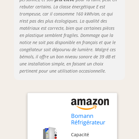
fonctionnelle et
rebuter certains. La classe énergétique E est
adaptable : Équipé
trompeuse, car il consomme 160 kWh/an, ce qui
de charnières de
n’est pas des plus écologiques. La qualité des
porte à droite, le
réfrigérateur offre
matériaux est correcte, bien que certaines pièces
également la
en plastique semblent fragiles. Dommage que la
possibilité de les
notice ne soit pas disponible en français et que le
interchanger,
congélateur soit dépourvu de lumière. Malgré ces
s’adaptant ainsi à
bémols, il offre un bon niveau sonore de 39 dB et
votre
une installation simple, en faisant un choix
aménagement
pertinent pour une utilisation occasionnelle.
intérieur. Les pieds
réglables
permettent de
stabiliser l’appareil
sur différentes
surfaces Design
sobre et élégant :
Bomann
Sa finition inox
Réfrigérateur
s’intègre
Congélateur
harmonieusement
Capacité
175 L KG 320,
dans tout style de