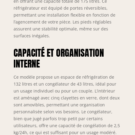
d’un système de
en offrant une capacité totale de 175 litres. Ce
contrôle de la
réfrigérateur est équipé de portes réversibles,
température en
permettant une installation flexible en fonction de
continu,
l’agencement de votre pièce. Les pieds réglables
permettant
assurent une stabilité optimale, même sur des
d’ajuster
surfaces inégales.
facilement les
réglages pour une
CAPACITÉ ET ORGANISATION
conservation
optimale de vos
INTERNE
aliments. Cette
fonctionnalité
garantit flexibilité
Ce modèle propose un espace de réfrigération de
et simplicité
132 litres et un congélateur de 43 litres, idéal pour
d’utilisation
un usage individuel ou pour un couple. L’intérieur
Conception
est aménagé avec cinq clayettes en verre, dont deux
fonctionnelle et
sont amovibles, permettant une organisation
adaptable : Équipé
personnalisée selon vos besoins. Le congélateur,
de charnières de
bien que jugé parfois trop petit par certains
porte à droite, le
utilisateurs, offre une capacité de congélation de 2,5
réfrigérateur offre
kg/24h, ce qui est suffisant pour un usage modéré.
également la