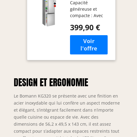
Capacité
175 L KG 320,
généreuse et
Pieds
compacte : Avec
Réglables, Inox
une capacité nette
399,90 €
totale de 175 litres,
ce réfrigérateur-
congélateur
Bomann offre un
espace de stockage
suffisant pour les
aliments frais et
surgelés, tout en
DESIGN ET ERGONOMIE
conservant des
dimensions
compactes idéales
Le Bomann KG320 se présente avec une finition en
pour les petites
acier inoxydable qui lui confère un aspect moderne
cuisines ou les
et élégant, s’intégrant facilement dans n’importe
espaces restreints
quelle cuisine ou espace de vie. Avec des
Contrôle précis de
dimensions de 56,2 x 49,5 x 143 cm, il est assez
la température :
compact pour s’adapter aux espaces restreints tout
L’appareil dispose