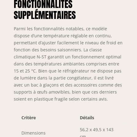
FONCTIONNALITÉS
privilégie la
fonctionnalité tout
SUPPLÉMENTAIRES
en restant discret
Efficacité pratique
au quotidien :
Parmi les fonctionnalités notables, ce modèle
Parfait pour une
dispose d’une température réglable en continu,
utilisation
permettant d’ajuster facilement le niveau de froid en
quotidienne, ce
fonction des besoins saisonniers. La classe
réfrigérateur-
climatique N-ST garantit un fonctionnement optimal
congélateur
dans des températures ambiantes comprises entre
répond aux
15 et 25 °C. Bien que le réfrigérateur ne dispose pas
besoins d’une
de lumière dans la partie congélateur, il est livré
famille ou d’un
avec un bac à glaçons et des accessoires comme des
petit ménage. Il
supports à œufs amovibles, bien que ces derniers
allie praticité,
soient en plastique fragile selon certains avis.
personnalisation et
durabilité pour
une conservation
Critère
Détails
fiable des aliments
frais et surgelés
56,2 x 49,5 x 143
Dimensions
cm