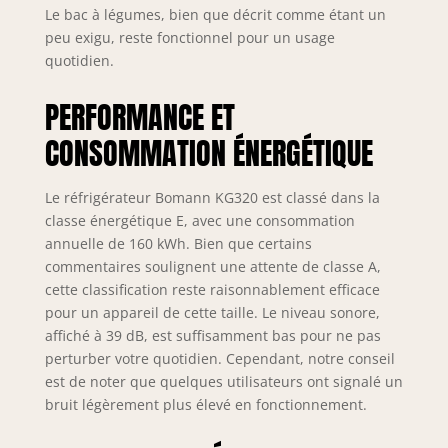
Le bac à légumes, bien que décrit comme étant un
possibilité de les
interchanger,
peu exigu, reste fonctionnel pour un usage
s’adaptant ainsi à
quotidien.
votre
aménagement
PERFORMANCE ET
intérieur. Les pieds
CONSOMMATION ÉNERGÉTIQUE
réglables
permettent de
stabiliser l’appareil
Le réfrigérateur Bomann KG320 est classé dans la
sur différentes
classe énergétique E, avec une consommation
surfaces Design
annuelle de 160 kWh. Bien que certains
sobre et élégant :
commentaires soulignent une attente de classe A,
Sa finition inox
s’intègre
cette classification reste raisonnablement efficace
harmonieusement
pour un appareil de cette taille. Le niveau sonore,
dans tout style de
affiché à 39 dB, est suffisamment bas pour ne pas
cuisine, apportant
perturber votre quotidien. Cependant, notre conseil
une touche
est de noter que quelques utilisateurs ont signalé un
lumineuse et
bruit légèrement plus élevé en fonctionnement.
moderne. Son
design minimaliste