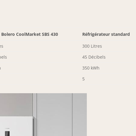
 Bolero CoolMarket SBS 430
Réfrigérateur standard
es
300 Litres
bels
45 Décibels
h
350 kWh
5