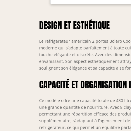
grâ
qui
réf
DESIGN ET ESTHÉTIQUE
nut
mei
rap
Vac
Le réfrigérateur américain 2 portes Bolero Co
pro
moderne qui s’adapte parfaitement à toute cui
cel
touche élégante et discrète. Avec des dimensio
con
envahissant. Son aspect esthétiquement attray
éne
soulignent son élégance et sa capacité à se fo
fac
por
CAPACITÉ ET ORGANISATION 
cer
Ce modèle offre une capacité totale de 430 lit
une grande quantité de nourriture. Avec 8 clayet
permettant une répartition efficace des produit
supplémentaire, s’adaptant à l’agencement de 
réfrigérateur, ce qui permet un équilibre parf