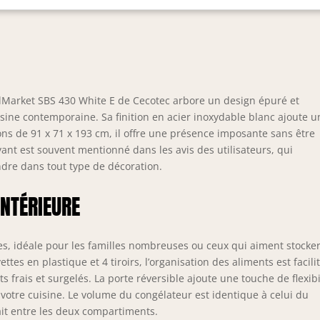
ce à la répartition uniforme de l'air froid. Total No Frost : système
 empêche la formation de givre sur les aliments et dans le
rigérateur, ce qui permet de conserver les aliments et les
riments plus longtemps dans le réfrigérateur, grâce à une
lleure circulation de l'air. Fast Cooling : refroidissement plus
ide des aliments. Fast Freezing : congélation ultra-rapide. Mode
ances : il optimise la consommation d'énergie en cas d'absence
olMarket SBS 430 White E de Cecotec arbore un design épuré et
longée. La température du réfrigérateur passe à 15 degrés et
sine contemporaine. Sa finition en acier inoxydable blanc ajoute u
le du congélateur à -18 degrés. Mode Eco : optimisez votre
ns de 91 x 71 x 193 cm, il offre une présence imposante sans être
sommation d'énergie et économisez ainsi sur votre facture
ant est souvent mentionné dans les avis des utilisateurs, qui
rgétique. Door Display : sélectionnez les degrés idéaux
ndre dans tout type de décoration.
ilement et intuitivement sans avoir à ouvrir la porte. Alarme de la
te qui vous avertit lorsque le réfrigérateur est ouvert depuis un
INTÉRIEURE
tain temps et commence à perdre de la température.
res, idéale pour les familles nombreuses ou ceux qui aiment stocke
tes en plastique et 4 tiroirs, l’organisation des aliments est facili
s frais et surgelés. La porte réversible ajoute une touche de flexibi
votre cuisine. Le volume du congélateur est identique à celui du
ait entre les deux compartiments.