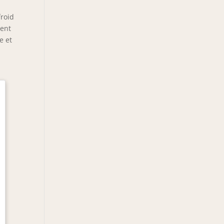
froid
rent
e et