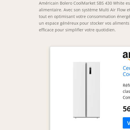
Américain Bolero CoolMarket SBS 430 White es
alimentaire. Avec son système Multi Air Flow e
tout en optimisant votre consommation énergéti
un espace généreux pour stocker vos aliments 
efficace pour simplifier votre quotidien.
Ce
Co
Ha
Réf
Fl
cla
Com
sys
56
ent
l'i
con
com