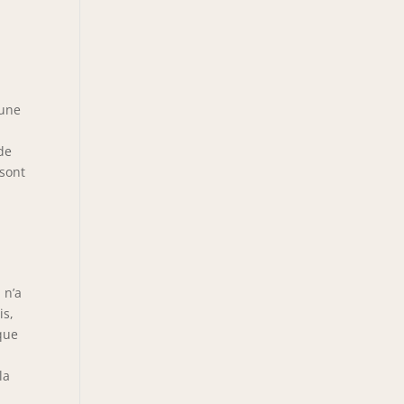
 une
de
 sont
 n’a
is,
que
la