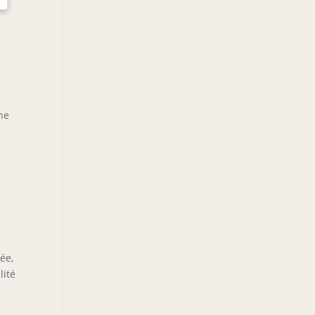
ne
r
tée,
lité