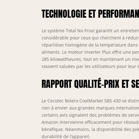
TECHNOLOGIE ET PERFORMA
Le système Total No Frost garantit un entretie
considérable pour ceux qui cherchent à réduir
répartition homogène de la température dans t
aliments. Le moteur Inverter Plus offre une 
285 kilowattheures, tout en maintenant un niv
souvent saluées par les utilisateurs pour leur eff
RAPPORT QUALITÉ-PRIX ET SE
Le Cecotec Bolero CoolMarket SBS 430 se distin
rien à envier aux grandes marques internationa
certains avis signalent des problèmes de serv
Amazon intervienne efficacement pour résoudre 
bénéfique. Néanmoins, la disponibilité des pi
durabilité de l’appareil.