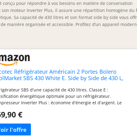
t conçu pour répondre à vos besoins en matière de conservation
t son moteur Inverter Plus, il assure une répartition homogène du 
que. Sa capacité de 430 litres et son format side by side vous off
de manière organisée et accessible. Profitez d’un appareil modern
cotec Réfrigérateur Américain 2 Portes Bolero
olMarket SBS 430 White E. Side by Side de 430 L,
uteur 176 cm et 84 cm de Largeur, Système Multi Air
rigérateur SBS d'une capacité de 430 litres. Classe E :
ow, Total No Frost, Moteur Inverter Plus
ssification énergétique optimale pour un réfrigérateur.
presseur Inverter Plus : économie d'énergie et d'argent. Le
tème maintient la température à l'intérieur du réfrigérateur sans
9,90 €
raîner de coûts supplémentaires en mesurant les conditions à
ntérieur du réfrigérateur et en gérant le fonctionnement en
séquence. Multi Airflow : température optimale dans tout le
partiment qui permet de maintenir les aliments plus longtemps