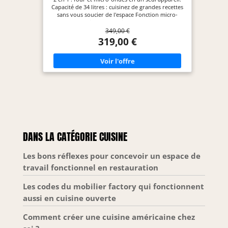
Capacité de 34 litres : cuisinez de grandes recettes
sans vous soucier de l'espace Fonction micro-
ondes : combine les fonctions d'un four avec les
349,00 €
meilleures fonctions d'un micro-ondes. Mode grill
: cuisinez ou gratin avec sa résistance supérieure
319,00 €
et obtenez une cuisson homogène. Menus
automatiques : temps et température
automatiques pour cuisiner en une seule touche.
Mode défrost: décongèle rapidement tous vos
aliments pour une cuisson instantanée. Pavé
tactile : profitez d'un contrôle total de la manière
la plus confortable. Kid Lock : verrouillage de
sécurité enfant.
DANS LA CATÉGORIE CUISINE
Les bons réflexes pour concevoir un espace de
travail fonctionnel en restauration
Les codes du mobilier factory qui fonctionnent
aussi en cuisine ouverte
Comment créer une cuisine américaine chez