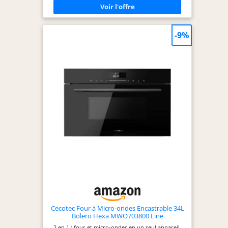
permettant une cuisson pratique et rapide d'une
seule touche pour pizzas, viandes, légumes, pâtes,
pommes de terre, poissons, boissons, pop-corn et
bien plus encore. Simplifiez-vous la vie en cuisine
-9%
et préparez vos plats à la perfection. 【Facile à
utiliser】Le panneau de commande et l'affichage
numérique rendent ce micro-ondes en acier
inoxydable facile à utiliser. Sélectionnez
simplement votre fonction, réglez le bouton et
vous êtes prêt à utiliser le micro-ondes pour
réchauffer ou cuisiner vos plats ! 【Verrouillage de
sécurité enfant】Pour plus de sécurité, ce micro-
ondes encastrable Comfee est équipé d'un
verrouillage de sécurité enfant pour empêcher
vos enfants d'y accéder. Ce verrouillage empêche
toute utilisation accidentelle et s'active facilement
d'une simple pression sur un bouton.
【Conception intégrée】Ce micro-ondes intégré
est un appareil de cuisine de haute qualité qui
s'intègre parfaitement aux cuisines traditionnelles
et modernes. Dimensions du produit : 595 mm (L)
x 388 mm (H) x 343 mm (P). Diamètre du plateau
tournant : 245 mm. Veuillez bien mesurer votre
meuble avant l'achat.
Cecotec Four à Micro-ondes Encastrable 34L
Bolero Hexa MWO703800 Line
2 en 1 : four et micro-ondes en un seul appareil.