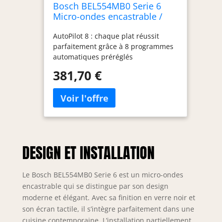
Bosch BEL554MB0 Serie 6
Micro-ondes encastrable /
900 W / 25 L/Plateau tournant
AutoPilot 8 : chaque plat réussit
31,5 cm/Butée de porte
parfaitement grâce à 8 programmes
gauche/noir/AutoPilot 8 /
automatiques préréglés
fonction grill
Fonctionnement avec écran LED
381,70 €
blanc : utilisation facile grâce à un
accès direct aux fonctions
temporelles Fonction barbecue :
facile et rapide pour un résultat
parfait grâce à un gril puissant
Bouton escamotable : pour une
façade facile à nettoyer et un design
DESIGN ET INSTALLATION
élégant Intérieur en acier inoxydable
: intérieur facile à nettoyer grâce aux
surfaces lisses et aux bords
Le Bosch BEL554MB0 Serie 6 est un micro-ondes
tranchants
encastrable qui se distingue par son design
moderne et élégant. Avec sa finition en verre noir et
son écran tactile, il s’intègre parfaitement dans une
cuisine contemporaine. L’installation partiellement