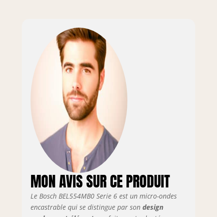
Bouton escamotable : pour une
façade facile à nettoyer et un design
élégant Intérieur en acier inoxydable
: intérieur facile à nettoyer grâce aux
surfaces lisses et aux bords
tranchants
MON AVIS SUR CE PRODUIT
Le Bosch BEL554MB0 Serie 6 est un micro-ondes
encastrable qui se distingue par son
design