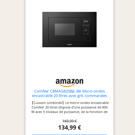
goutte de produit vaisselle, puis lancez le
programme de nettoyage. Les résidus se
ramollissent, vous n'avez plus qu'à passer un
chiffon une fois le four refroidi. Micro‑ondes
compact : capacité 20 L, dimensions 38,2 x 59,5 x
33,5 cm (H x L x P), format gain de place pour
petites cuisines et plans de travail, installation
pratique, idéal pour réchauffage et cuisson
quotidienne.
Comfee' CBMAG820BJL-BK Micro-ondes
encastrable 20 litres avec gril, commandes
numériques, 8 niveaux de puissance, dégel
【Cuisson combinée】Le micro-ondes encastrable
rapide et 8 menus automatiques, noir
Comfee' 20 litres dispose d'une puissance de 800
W avec 5 niveaux de puissance, de la fonction de
gril 1000 W, et d'un mode de cuisson combinée
169,99 €
pour personnaliser votre cuisson et préparer une
grande variété de plats pour toute la famille. 【8
134,99 €
Menus préréglés】Le micro-ondes encastrable
Comfee dispose de 8 menus préréglés de cuisson,