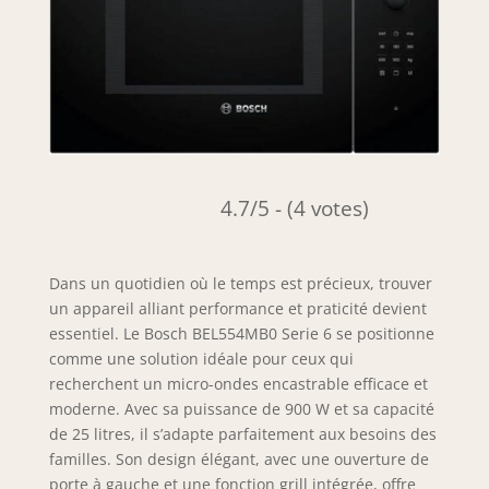
4.7/5 - (4 votes)
Dans un quotidien où le temps est précieux, trouver
un appareil alliant performance et praticité devient
essentiel. Le Bosch BEL554MB0 Serie 6 se positionne
comme une solution idéale pour ceux qui
recherchent un micro-ondes encastrable efficace et
moderne. Avec sa puissance de 900 W et sa capacité
de 25 litres, il s’adapte parfaitement aux besoins des
familles. Son design élégant, avec une ouverture de
porte à gauche et une fonction grill intégrée, offre