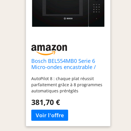
Bosch BEL554MB0 Serie 6
Micro-ondes encastrable /
900 W / 25 L/Plateau tournant
AutoPilot 8 : chaque plat réussit
31,5 cm/Butée de porte
parfaitement grâce à 8 programmes
gauche/noir/AutoPilot 8 /
automatiques préréglés
fonction grill
Fonctionnement avec écran LED
381,70 €
blanc : utilisation facile grâce à un
accès direct aux fonctions
temporelles Fonction barbecue :
facile et rapide pour un résultat
parfait grâce à un gril puissant