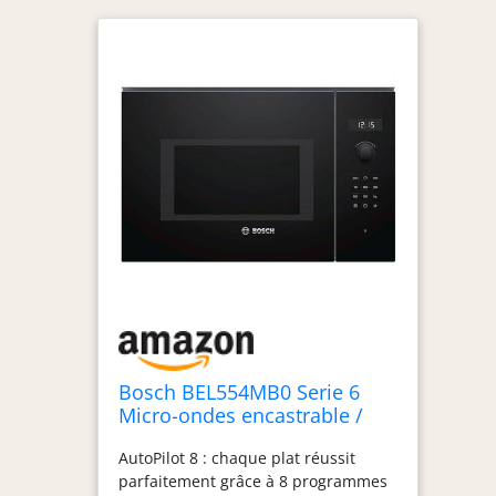
Bosch BEL554MB0 Serie 6
Micro-ondes encastrable /
900 W / 25 L/Plateau tournant
AutoPilot 8 : chaque plat réussit
31,5 cm/Butée de porte
parfaitement grâce à 8 programmes
gauche/noir/AutoPilot 8 /