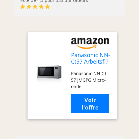
Note de 4.3 pour 535 utilisateurs
Panasonic NN-
Ct57 Arbeitsfl?
che KombI-
Panasonic NN CT
Mikrowelle 27l
57 JMGPG Micro-
1000w Silber
onde
(nN-
Ct57jmgpg)