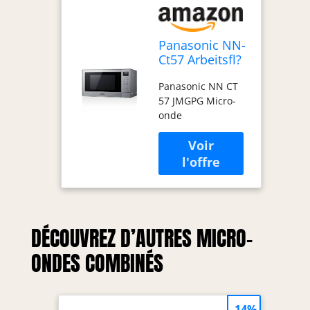
Panasonic NN-
Ct57 Arbeitsfl?
che KombI-
Panasonic NN CT
Mikrowelle 27l
57 JMGPG Micro-
1000w Silber
onde
(nN-
Ct57jmgpg)
DÉCOUVREZ D’AUTRES MICRO-
ONDES COMBINÉS
-14%