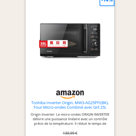
Toshiba Inverter Origin, MW3-AG25PFI(BK),
Four Micro-ondes Combiné avec Gril 25L
900W, 3-en-1, 7 Menus Automatiques,
Origin Inverter: Le micro-ondes ORIGIN INVERTER
Cussion Rapide, Grande Capacité,
délivre une puissance linéaire avec un contrôle
Décongélation Chef
précis de la température. Il réduit le temps de
chauffage et économise de l'énergie, remplaçant
139,99 €
les transformateurs et condensateurs bruyants