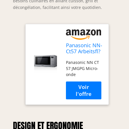
besoins culinaires en alliant cuisson, grill et
décongélation, facilitant ainsi votre quotidien.
Panasonic NN-
Ct57 Arbeitsfl?
che KombI-
Panasonic NN CT
Mikrowelle 27l
57 JMGPG Micro-
1000w Silber
onde
(nN-
Ct57jmgpg)
DESIGN ET ERGONOMIE