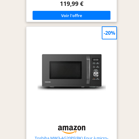
pour réduire le niveau sonore à 57dB, le rendant
119,99 €
super silencieux. Chef Defrost: Le four à micro-
ondes Toshiba dispose d'un programme de
décongélation professionnel qui empêche les
aliments de surchauffer à l'extérieur et de sous-
chauffer à l'intérieur. La puissance est ajustée
pour générer un contrôle précis afin d'éviter la
-20%
surcuisson. 3 Fonctions en Un: Ce micro-ondes
polyvalent, gril et combi est une excellente
solution pour économiser de l'espace sur le plan
de travail, et les 7 menus automatiques offrent
également une cuisson rapide et pratique à la
maison. Grande Capacité de 25L: Plus grande en
capacité, plus compacte en taille. Avec un plateau
tournant de 288 mm, le four à micro-ondes de 25L
peut accueillir la majorité des plats, y compris une
grande pizza de 25cm. L'empreinte réduite
garantit qu'il ne prend pas trop de place sur le
plan de travail.
Toshiba MW3-AG20PE(BK) Four à micro-