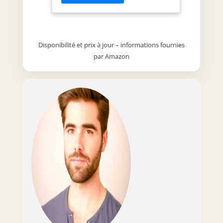
Table basse plateau relevable
DETROIT polyvalente permettant
de passer des soirées
conviviales ! Buffet 2 portes avec
Disponibilité et prix à jour – informations fournies
niches centrales et étagères
par Amazon
pour ranger et exposer vos plus
beaux objets ! Dimensions :
Meuble TV 113x40x55 cm - Table
basse 100x55x40,5/55 cm -
Buffet 100x30x81 cm