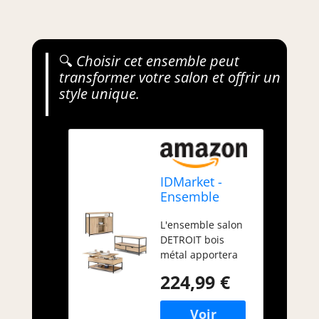
🔍
Choisir cet ensemble peut
transformer votre salon et offrir un
style unique.
IDMarket -
Ensemble
Meubles de
L'ensemble salon
Salon Buffet,
DETROIT bois
Table Basse
métal apportera
relevable et
une touche
Meuble TV
224,99 €
industrielle
Detroit Design
tendance à votre
Industriel
intérieur ! Meuble