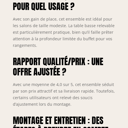
113x40x55 cm -
POUR QUEL USAGE ?
Table basse
100x55x40,5/55
Avec son gain de place, cet ensemble est idéal pour
cm - Buffet
les salons de taille modeste. La table basse relevable
100x30x81 cm
est particulièrement pratique, bien qu’il faille prêter
attention à la profondeur limitée du buffet pour vos
rangements.
RAPPORT QUALITÉ/PRIX : UNE
OFFRE AJUSTÉE ?
Avec une moyenne de 4,0 sur 5, cet ensemble séduit
par son prix attractif et sa livraison rapide. Toutefois,
certains utilisateurs ont relevé des soucis
d’ajustement lors du montage.
MONTAGE ET ENTRETIEN : DES