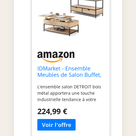
IDMarket - Ensemble
Meubles de Salon Buffet,
Table Basse relevable et
L'ensemble salon DETROIT bois
Meuble TV Detroit Design
métal apportera une touche
Industriel
industrielle tendance à votre
intérieur ! Meuble TV 113 cm
224,99 €
équipé de 3 espaces de
rangement : 2 tiroirs et 1
compartiment pour tout ranger !
Table basse plateau relevable