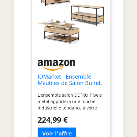
IDMarket - Ensemble
Meubles de Salon Buffet,
Table Basse relevable et
L'ensemble salon DETROIT bois
Meuble TV Detroit Design
métal apportera une touche
Industriel
industrielle tendance à votre
intérieur ! Meuble TV 113 cm
224,99 €
équipé de 3 espaces de
rangement : 2 tiroirs et 1
compartiment pour tout ranger !