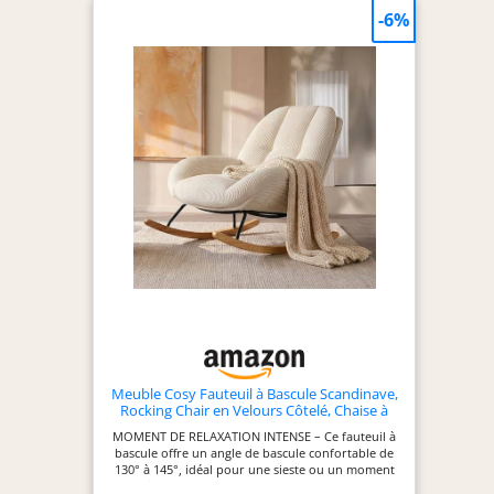
Ce canapé d'angle nuage est livré en deux colis
-6%
séparés qui peuvent arriver à des dates
différentes.
Meuble Cosy Fauteuil à Bascule Scandinave,
Rocking Chair en Velours Côtelé, Chaise à
Bascule Allaitement, Pieds en Bois d’Hévéa,
MOMENT DE RELAXATION INTENSE – Ce fauteuil à
pour Salon Chambre, Beige
bascule offre un angle de bascule confortable de
130° à 145°, idéal pour une sieste ou un moment
apaisant dans votre rocking chair. CONFORT