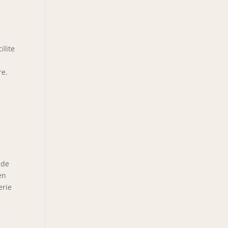
ilite
re.
 de
en
erie