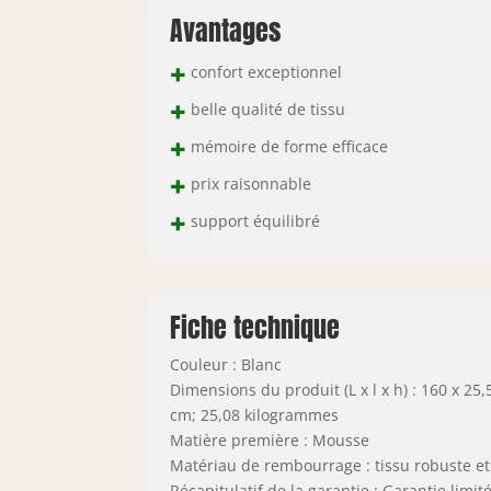
Avantages
+
confort exceptionnel
+
belle qualité de tissu
+
mémoire de forme efficace
+
prix raisonnable
+
support équilibré
Fiche technique
Couleur : Blanc
Dimensions du produit (L x l x h) : 160 x 25,
cm; 25,08 kilogrammes
Matière première : Mousse
Matériau de rembourrage : tissu robuste e
Récapitulatif de la garantie : Garantie limit