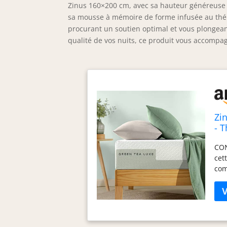
Zinus 160×200 cm, avec sa hauteur généreuse 
sa mousse à mémoire de forme infusée au thé ve
procurant un soutien optimal et vous plongean
qualité de vos nuits, ce produit vous accompag
Zi
- 
Fo
CON
cet
com
TOU
mém
du 
plu
plu