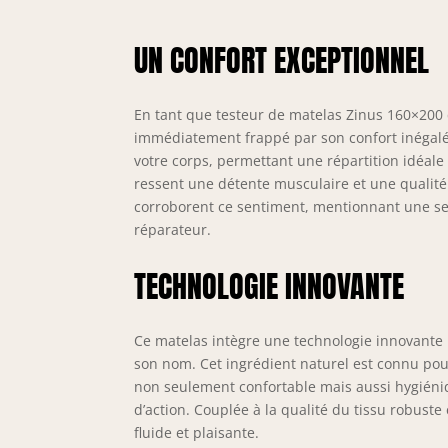
cou
sen
UN CONFORT EXCEPTIONNEL
mau
OEK
cer
En tant que testeur de matelas Zinus 160×200
com
10 
immédiatement frappé par son confort inégal
113
votre corps, permettant une répartition idéale
jus
ressent une détente musculaire et une qualité
corroborent ce sentiment, mentionnant une sen
réparateur.
TECHNOLOGIE INNOVANTE
Ce matelas intègre une technologie innovante 
son nom. Cet ingrédient naturel est connu pour
non seulement confortable mais aussi hygiéniq
d’action. Couplée à la qualité du tissu robuste
fluide et plaisante.