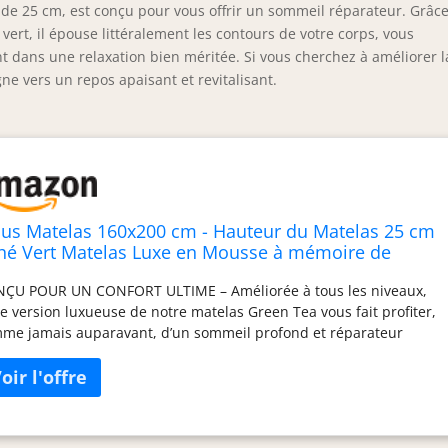
de 25 cm, est conçu pour vous offrir un sommeil réparateur. Grâce
rt, il épouse littéralement les contours de votre corps, vous
t dans une relaxation bien méritée. Si vous cherchez à améliorer l
ne vers un repos apaisant et revitalisant.
nus Matelas 160x200 cm - Hauteur du Matelas 25 cm
Thé Vert Matelas Luxe en Mousse à mémoire de
rme
ÇU POUR UN CONFORT ULTIME – Améliorée à tous les niveaux,
te version luxueuse de notre matelas Green Tea vous fait profiter,
me jamais auparavant, d’un sommeil profond et réparateur
JOURS PLUS PERFORMANT – Intégrant plus de mousse à
oire de forme, une housse respirante en maille douce, et avec
thé vert naturel infusé dans chaque couche, notre matelas le
s populaire vous fait désormais bénéficier d’un sommeil encore
s confortable et réparateur SOMMEIL RÉPARATEUR – Chaque