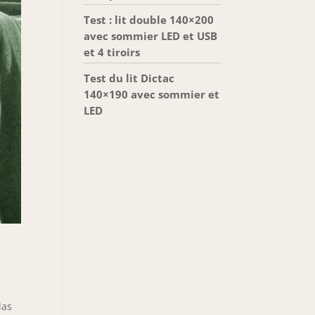
Test : lit double 140×200
avec sommier LED et USB
et 4 tiroirs
Test du lit Dictac
140×190 avec sommier et
LED
las