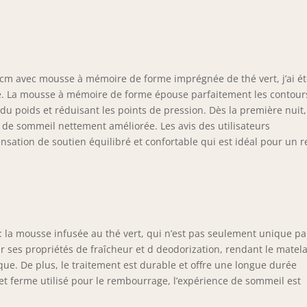
che de ce matelas intègre notre infusion de thé vert, pour une
sation de fraîcheur garantie, et le charbon actif bloque les
vaises odeurs d’humidité, de jour comme de nuit CERTIFICATION
O-TEX – Profitez d’une mousse de la plus haute qualité et
tifiée OEKO-TEX pour sa durabilité, ses performances et sa
 cm avec mousse à mémoire de forme imprégnée de thé vert, j’ai é
position TRANQUILLITÉ D’ESPRIT ASSURÉE – Garantie limitée de
ans; ce matelas 90 x 190 cm peut supporter un poids maximal de
é. La mousse à mémoire de forme épouse parfaitement les contour
 kg, tandis que toutes les autres tailles peuvent supporter
 du poids et réduisant les points de pression. Dès la première nuit
qu’à 227 kg
 de sommeil nettement améliorée. Les avis des utilisateurs
sation de soutien équilibré et confortable qui est idéal pour un 
: la mousse infusée au thé vert, qui n’est pas seulement unique pa
 ses propriétés de fraîcheur et d deodorization, rendant le matel
ue. De plus, le traitement est durable et offre une longue durée
 et ferme utilisé pour le rembourrage, l’expérience de sommeil est