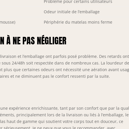
Problème pour certains utilisateurs
Odeur initiale de l’emballage
 mousse)
Périphérie du matelas moins ferme
ON À NE PAS NÉGLIGER
 livraison et l’emballage ont parfois posé problème. Des retards ont
ie sous 24/48h soit respectée dans de nombreux cas. La lourdeur d
t plus que certaines odeurs ont nécessité une aération avant usag
s et ne diminuent pas le confort ressenti par la suite.
 une expérience enrichissante, tant par son confort que par la qual
ments, principalement lors de la livraison ou liés à l’emballage, le
telas haut de gamme qui soutient votre corps tout en douceur, ce
er sérieusement. Je ne peux que vous le recommander, avec