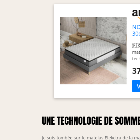
NO
30
de
🇫
Co
mat
tec
ind
37
ass
LIV
COU
res
pou
par
(pe
UNE TECHNOLOGIE DE SOMME
SOU
idé
mou
per
Je suis tombée sur le matelas Elekctra de la m