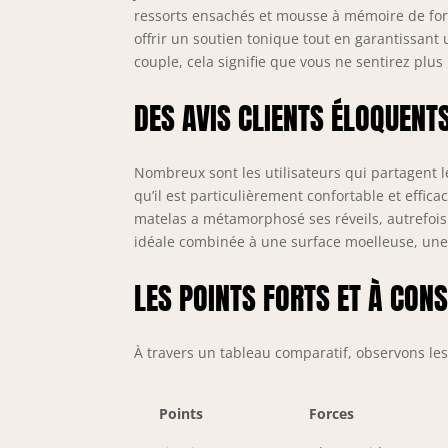
ACC
ressorts ensachés et mousse à mémoire de form
Cel
offrir un soutien tonique tout en garantissa
d’a
couple, cela signifie que vous ne sentirez plu
sur
SAN
DES AVIS CLIENTS ÉLOQUENT
pou
moi
Nombreux sont les utilisateurs qui partagent l
qu’il est particulièrement confortable et eff
matelas a métamorphosé ses réveils, autrefoi
idéale combinée à une surface moelleuse, une q
LES POINTS FORTS ET À CON
À travers un tableau comparatif, observons les 
Points
Forces