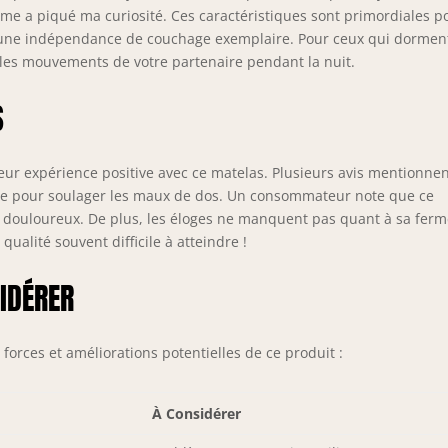
UEIL CONFORTABLE ET DOUX ☁️ Effet « comme dans un nuage »
e a piqué ma curiosité. Ces caractéristiques sont primordiales p
a grâce au 5cm de mémoire de forme D50kg/m3 et son coutil
nt une indépendance de couchage exemplaire. Pour ceux qui dormen
ccueil de qualité supérieure matelassé à 400g/m². Vous serez
s les mouvements de votre partenaire pendant la nuit.
pris ! ♻️ ZÉRO matière toxique ♻️ Approuvé et certifié par
ITIZED, garantissant la non-présence de substances nocives
S
r la santé. Traitement : anti-acariens / anti-bactérien / Anti-
sissures
eur expérience positive avec ce matelas. Plusieurs avis mentionne
icace pour soulager les maux de dos. Un consommateur note que ce
s douloureux. De plus, les éloges ne manquent pas quant à sa ferm
ualité souvent difficile à atteindre !
SIDÉRER
forces et améliorations potentielles de ce produit :
À Considérer