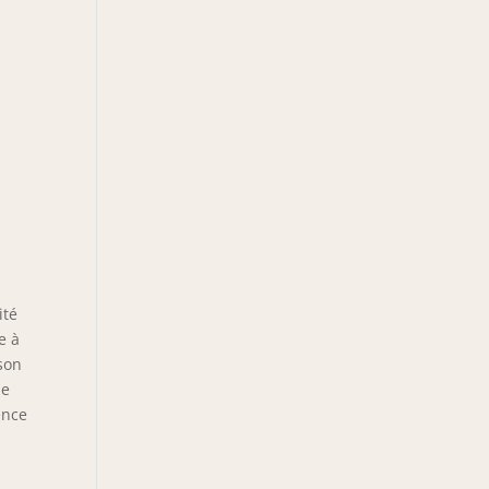
ité
e à
son
ne
ence