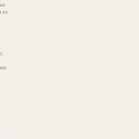
our
t en
nt
eté