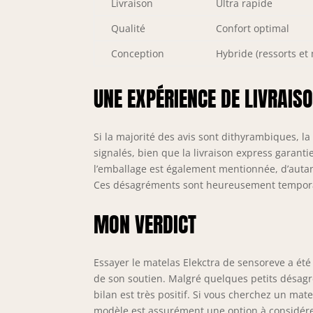
Livraison
Ultra rapide
Qualité
Confort optimal
Conception
Hybride (ressorts et
UNE EXPÉRIENCE DE LIVRAIS
Si la majorité des avis sont dithyrambiques, la
signalés, bien que la livraison express garant
l’emballage est également mentionnée, d’autan
Ces désagréments sont heureusement temporaire
MON VERDICT
Essayer le matelas Elekctra de sensoreve a été
de son soutien. Malgré quelques petits désagré
bilan est très positif. Si vous cherchez un ma
modèle est assurément une option à considér