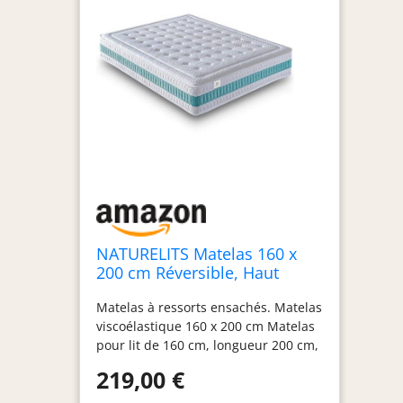
NATURELITS Matelas 160 x
200 cm Réversible, Haut
Confort, Hypoallergénique,
Matelas à ressorts ensachés. Matelas
Anti-Acariens et Respirant,
viscoélastique 160 x 200 cm Matelas
Ressorts Ensachés Visco,
pour lit de 160 cm, longueur 200 cm,
Ferme Moyenne, Serene
épaisseur 30 cm. Matelas respirant
Hybrid Épaisseur 30 cm
219,00 €
Matelas double face réversible.
Technologies: Hibryd Flexycell: