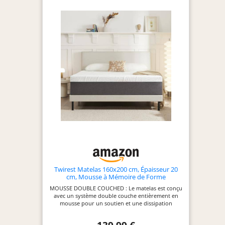
densité assure une stabilité et un soutien
constants Respirant et Thermo-Régulant : La
mousse à mémoire de forme est conçue pour
favoriser une circulation d'air continue, ce qui la
rend respirante et permet de maintenir la
température de votre matelas à un niveau idéal
pour un sommeil confortable Housse Lavable :
Pour une.hygiène et une facilité d'entretien, notre
matelas est équipé d'une housse amovible et
lavable en machine, permettant de garder votre
matelas propre et frais à tout moment Emballage
Facile à Déployer : Notre matelas est livré plié et
roulé dans une boîte compacte, ce qui facilite le
transport et l'installation. Vous n'avez qu'à
attendre 24 à 72 heures pour que le matelas
reprenne sa forme complète, prêt à offrir un
sommeil parfait
Twirest Matelas 160x200 cm, Épaisseur 20
cm, Mousse à Mémoire de Forme
MOUSSE DOUBLE COUCHED : Le matelas est conçu
avec un système double couche entièrement en
mousse pour un soutien et une dissipation
thermique accrus, avec des couches comprenant
une couche de mousse à mémoire de forme gel de