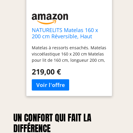
NATURELITS Matelas 160 x
200 cm Réversible, Haut
Confort, Hypoallergénique,
Matelas à ressorts ensachés. Matelas
Anti-Acariens et Respirant,
viscoélastique 160 x 200 cm Matelas
Ressorts Ensachés Visco,
pour lit de 160 cm, longueur 200 cm,
Ferme Moyenne, Serene
épaisseur 30 cm. Matelas respirant
Hybrid Épaisseur 30 cm
219,00 €
Matelas double face réversible.
Technologies: Hibryd Flexycell:
confort + fermeté + adaptabilité.
Smartpocket : noyau à ressorts
ensachés. MemoryVex :
Viscoélastique. Double : faces
différenciées avec tissu stretch +
UN CONFORT QUI FAIT LA
tissu 3D PLUS. Ergonomie :
adaptables à différentes positions de
DIFFÉRENCE
repos. Aeromax 3X : transpiration