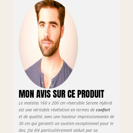
adaptables à différentes positions de
repos. Aeromax 3X : transpiration
totale. Coutures et matériaux de
haute qualité. Matelas fabriqué en
Espagne, toutes nos matières
premières proviennent de
fournisseurs nationaux. Matelas
rembourré avec des matériaux
techniques très avancés.
Hypoallergénique, sans acariens.
Certifiés : OEKOTEX-100 Aitex
Contrôle des substances nocives
selon les normes européennes.
Sanitized Neutralisateur d'odeurs
MON AVIS SUR CE PRODUIT
sans biocides. CERTIPUR-US. Nos
mousses ne contiennent pas de
Le matelas 160 x 200 cm réversible Serene Hybrid
mercure, de plomb et d'autres
est une véritable révélation en termes de
confort
métaux lourds. Boîte extérieure de
protection pour un transport facile.
et de qualité, avec une hauteur impressionnante de
Emballage sous vide, reprend sa
30 cm qui garantit un soutien exceptionnel pour le
forme en 24 heures. Attention :
dos. J’ai été particulièrement séduit par sa