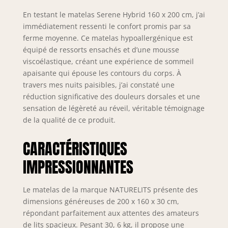
totale. Coutures et matériaux de
haute qualité. Matelas fabriqué en
En testant le matelas Serene Hybrid 160 x 200 cm, j’ai
Espagne, toutes nos matières
immédiatement ressenti le confort promis par sa
premières proviennent de
ferme moyenne. Ce matelas hypoallergénique est
fournisseurs nationaux. Matelas
équipé de ressorts ensachés et d’une mousse
rembourré avec des matériaux
viscoélastique, créant une expérience de sommeil
techniques très avancés.
apaisante qui épouse les contours du corps. À
Hypoallergénique, sans acariens.
travers mes nuits paisibles, j’ai constaté une
Certifiés : OEKOTEX-100 Aitex
réduction significative des douleurs dorsales et une
Contrôle des substances nocives
sensation de légèreté au réveil, véritable témoignage
selon les normes européennes.
de la qualité de ce produit.
Sanitized Neutralisateur d'odeurs
sans biocides. CERTIPUR-US. Nos
mousses ne contiennent pas de
CARACTÉRISTIQUES
mercure, de plomb et d'autres
IMPRESSIONNANTES
métaux lourds. Boîte extérieure de
protection pour un transport facile.
Emballage sous vide, reprend sa
Le matelas de la marque NATURELITS présente des
forme en 24 heures. Attention :
dimensions généreuses de 200 x 160 x 30 cm,
retirez le plastique d'emballage sous
répondant parfaitement aux attentes des amateurs
vide avant 1 mois à partir de l'achat.
de lits spacieux. Pesant 30, 6 kg, il propose une
Avec la garantie de retour de