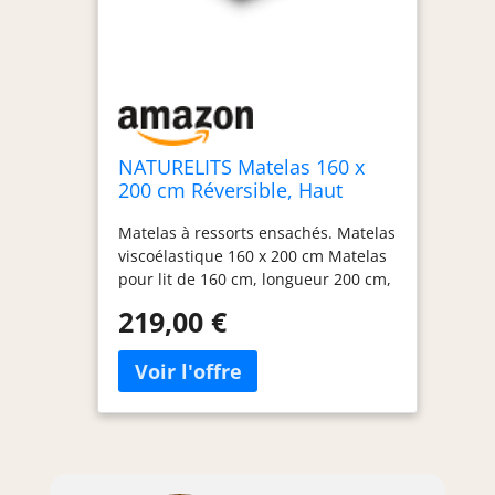
NATURELITS Matelas 160 x
200 cm Réversible, Haut
Confort, Hypoallergénique,
Matelas à ressorts ensachés. Matelas
Anti-Acariens et Respirant,
viscoélastique 160 x 200 cm Matelas
Ressorts Ensachés Visco,
pour lit de 160 cm, longueur 200 cm,
Ferme Moyenne, Serene
épaisseur 30 cm. Matelas respirant
Hybrid Épaisseur 30 cm
219,00 €
Matelas double face réversible.
Technologies: Hibryd Flexycell:
confort + fermeté + adaptabilité.
Smartpocket : noyau à ressorts
ensachés. MemoryVex :
Viscoélastique. Double : faces
différenciées avec tissu stretch +
tissu 3D PLUS. Ergonomie :