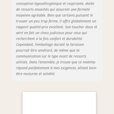
retirez le plastique d'emballage sous
conception hypoallergénique et respirante, dotée
vide avant 1 mois à partir de l'achat.
de ressorts ensachés qui assurent une fermeté
Avec la garantie de retour de
moyenne agréable. Bien que certains puissent le
NatureLits.
trouver un peu trop ferme, il offre globalement un
rapport qualité-prix excellent. Son toucher doux et
aéré en fait un choix judicieux pour ceux qui
recherchent à la fois confort et durabilité.
Cependant, l’emballage durant la livraison
pourrait être amélioré, de même que la
communication sur le type exact de ressorts
utilisés. Dans l’ensemble, je trouve que ce matelas
répond parfaitement à mes exigences, alliant bien-
être nocturne et solidité.