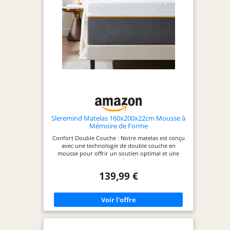
Europe, composé de tissus certifiés sans substance
nocives, avec 5 ans de garantie pour une qualité
durable !
Sleremind Matelas 160x200x22cm Mousse à
Mémoire de Forme
Confort Double Couche : Notre matelas est conçu
avec une technologie de double couche en
mousse pour offrir un soutien optimal et une
dissipation thermique améliorée. La combinaison
d'une couche de mousse à mémoire de forme gel
139,99 €
de 4 cm et 18 cm de mousse de support de base
haute densité garantit un confort inégalé Confort
Optimisé : La couche de mousse à mémoire de
forme gel de 2 cm s'adapte parfaitement à la
morphologie de votre corps, offrant un
soulagement de la pression et un confort
maximal. La mousse de support de base haute