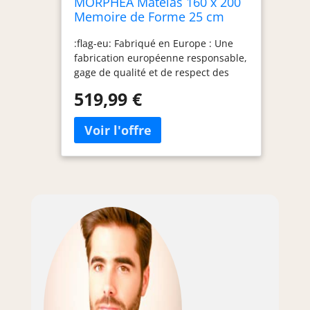
MORPHEA Matelas 160 x 200
Memoire de Forme 25 cm
epaisseur Jade Hybride Luxe
:flag-eu: Fabriqué en Europe : Une
Mousse à Memoire de Forme
fabrication européenne responsable,
Matelas 160 x 200 Ressorts
gage de qualité et de respect des
Ensachés Idéal pour 2
normes sociales et
Personnes,
519,99 €
environnementales.
Hypoallergénique, Aérateur