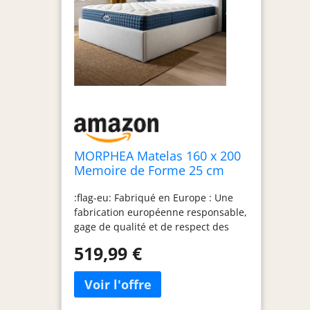
MORPHEA Matelas 160 x 200
Memoire de Forme 25 cm
epaisseur Jade Hybride Luxe
:flag-eu: Fabriqué en Europe : Une
Mousse à Memoire de Forme
fabrication européenne responsable,
Matelas 160 x 200 Ressorts
gage de qualité et de respect des
Ensachés Idéal pour 2
normes sociales et
Personnes,
519,99 €
environnementales.
Hypoallergénique, Aérateur