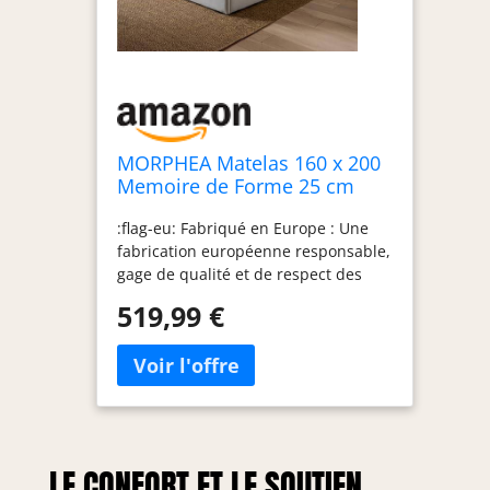
MORPHEA Matelas 160 x 200
Memoire de Forme 25 cm
epaisseur Jade Hybride Luxe
:flag-eu: Fabriqué en Europe : Une
Mousse à Memoire de Forme
fabrication européenne responsable,
Matelas 160 x 200 Ressorts
gage de qualité et de respect des
Ensachés Idéal pour 2
normes sociales et
Personnes,
519,99 €
environnementales.
Hypoallergénique, Aérateur
LE CONFORT ET LE SOUTIEN