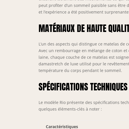
éne
peut profiter d’un sommeil paisible sans être d
sac
et l’expérience a été positivement surprenante
mat
sup
MATÉRIAUX DE HAUTE QUALI
bes
L’un des aspects qui distingue ce matelas de ce
Avec un rembourrage en mélange de coton et de
laine, chaque couche de ce matelas est soigneus
damastretch de luxe utilisé pour le revêtement
température du corps pendant le sommeil.
SPÉCIFICATIONS TECHNIQUES
Le modèle Rio présente des spécifications tec
quelques éléments-clés à noter :
Caractéristiques