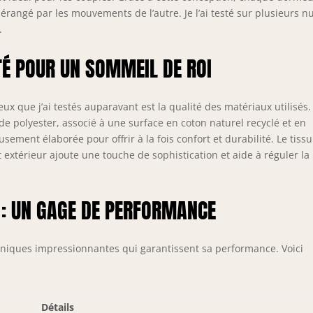
rgies renouvelables et autosuffisante. Dormez tranquille en
érangé par les mouvements de l’autre. Je l’ai testé sur plusieurs nu
hant que vous prenez soin de la planète. 🔝【HIGH TECH】Le
.
elas RIO est équipé de la technologie Airdream sur la face
érieure et inférieure, qui vous offrira le confort dont vous avez
TÉ POUR UN SOMMEIL DE ROI
oin pour un repos sain et réparateur.
ux que j’ai testés auparavant est la qualité des matériaux utilisés.
 polyester, associé à une surface en coton naturel recyclé et en
ement élaborée pour offrir à la fois confort et durabilité. Le tissu
 extérieur ajoute une touche de sophistication et aide à réguler la
 : UN GAGE DE PERFORMANCE
hniques impressionnantes qui garantissent sa performance. Voici
Détails