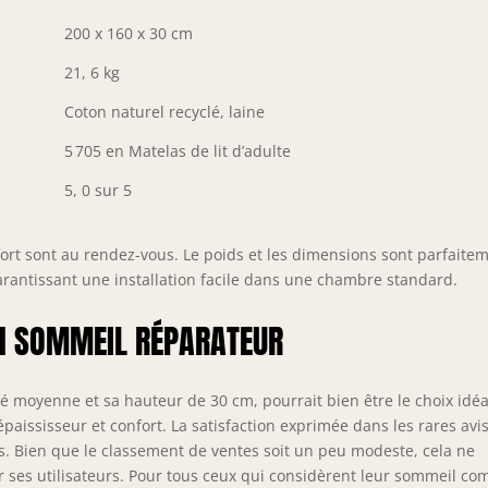
200 x 160 x 30 cm
21, 6 kg
Coton naturel recyclé, laine
5 705 en Matelas de lit d’adulte
5, 0 sur 5
fort sont au rendez-vous. Le poids et les dimensions sont parfaite
arantissant une installation facile dans une chambre standard.
N SOMMEIL RÉPARATEUR
é moyenne et sa hauteur de 30 cm, pourrait bien être le choix idéa
paississeur et confort. La satisfaction exprimée dans les rares avi
s. Bien que le classement de ventes soit un peu modeste, cela ne
ar ses utilisateurs. Pour tous ceux qui considèrent leur sommeil c