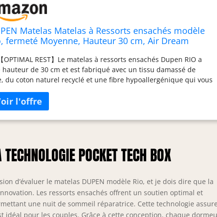
PEN Matelas Matelas à Ressorts ensachés modèle
o, fermeté Moyenne, Hauteur 30 cm, Air Dream
ute densité, Coton recyclé et Laine Naturelle,
 【OPTIMAL REST】Le matelas à ressorts ensachés Dupen RIO a
chnologie Pocket Tech Box. Mesures 160 x 200Cm
 hauteur de 30 cm et est fabriqué avec un tissu damassé de
e, du coton naturel recyclé et une fibre hypoallergénique qui vous
riront le repos dont vous avez besoin. Les matelas Dupen sont
riqués en Espagne avec des matériaux de haute qualité.
‍♀️【IDEAL FIRMNESS】 Le matelas RIO contient 5 zones de fermeté
férenciées. Sa technologie Pocket Tech Box de ressorts ensachés
épendants offre une respirabilité, une indépendance de
chage et une ergonomie. Dormez comme jamais auparavant ! Les
A TECHNOLOGIE POCKET TECH BOX
elas Dupen sont le choix parfait pour un repos réparateur. ♻
O-FRIENDLY REST】Nos matelas sont conçus avec des matériaux
urels et des technologies éco-innovantes pour garantir le repos
casion d’évaluer le matelas DUPEN modèle Rio, et je dois dire que la
préserver l'environnement. ✔【CERTIFIED MANUFACTURE】Les
elas Dupen sont hypoallergéniques et recyclables. De plus, nous
innovation. Les ressorts ensachés offrent un soutien optimal et
posons des certifications Oeko-Tex et Blauer Engel. Dupen est
mettant une nuit de sommeil réparatrice. Cette technologie assur
 entreprise engagée dans l'environnement, pionnière dans les
t idéal pour les couples. Grâce à cette conception, chaque dorme