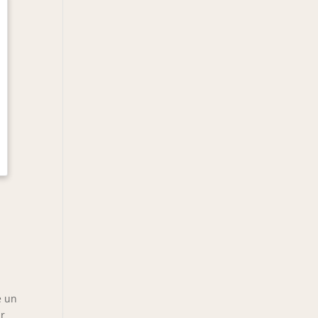
e un
ur