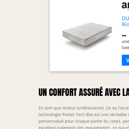
DU
Ri
Ha
🛏️
Te
une
lux
off
fab
🏋️
dif
ind
cou
UN CONFORT ASSURÉ AVEC L
mat
【EC
nat
En tant que testeur professionnel, j’ai eu l’oc
et 
mat
technologie Pocket Tech Box est une véritable 
dis
personnalisé pour chaque partie du corps, per
une
excellent isolement des mouvements, ce qui es