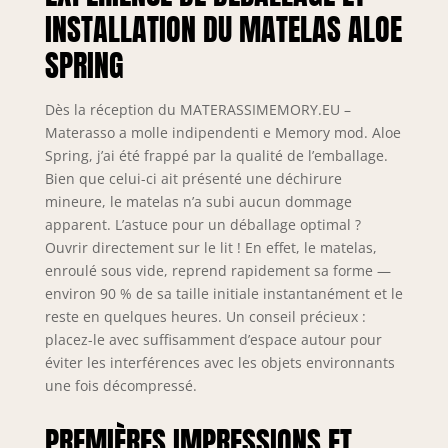
movimentazione Imbottitura
INSTALLATION DU MATELAS ALOE
Anallergica, 100% pura lana Merinos
nel lato invernale e 100% Lino nel
SPRING
lato estivo Certificazioni: DISPOSITIVO
MEDICO CLASSE 1 Detraibile come
Dès la réception du MATERASSIMEMORY.EU –
spesa sanitaria al 19% - Tutte le
Materasso a molle indipendenti e Memory mod. Aloe
materie prime utilizzate certificate
Spring, j’ai été frappé par la qualité de l’emballage.
OEKO TEX CLASSE 1 (adatto anche
per neonati).
Bien que celui-ci ait présenté une déchirure
mineure, le matelas n’a subi aucun dommage
apparent. L’astuce pour un déballage optimal ?
Ouvrir directement sur le lit ! En effet, le matelas,
enroulé sous vide, reprend rapidement sa forme —
environ 90 % de sa taille initiale instantanément et le
reste en quelques heures. Un conseil précieux :
placez-le avec suffisamment d’espace autour pour
éviter les interférences avec les objets environnants
une fois décompressé.
PREMIÈRES IMPRESSIONS ET