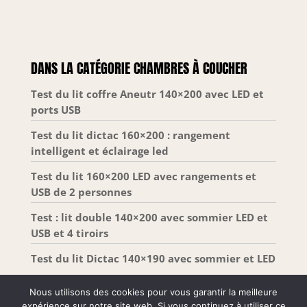
et 19 cm de ressorts ensachés, ainsi qu'une housse
grise et blanche douce et respirante avec un
magnifique matelassage, ce matelas est aussi beau
qu'il est agréable à utiliser. INSTALLATION SIMPLE :
Expédiés comprimés et roulés dans une boîte
pratique, les matelas à ressort et mémoire de
DANS LA CATÉGORIE CHAMBRES À COUCHER
forme se déploient facilement et reprennent leur
forme complète en 72 heures après ouverture
SÉRÉNITÉ GARANTIE : Tous les matelas Zinus
Test du lit coffre Aneutr 140×200 avec LED et
bénéficient d’une garantie limitée de 10 ans incluse
ports USB
; Un véritable gage de qualité et de durabilité pour
un sommeil réparateur durable
Test du lit dictac 160×200 : rangement
intelligent et éclairage led
Test du lit 160×200 LED avec rangements et
USB de 2 personnes
Test : lit double 140×200 avec sommier LED et
USB et 4 tiroirs
Test du lit Dictac 140×190 avec sommier et LED
Nous utilisons des cookies pour vous garantir la meilleure
expérience sur notre site web. Si vous continuez à utiliser ce