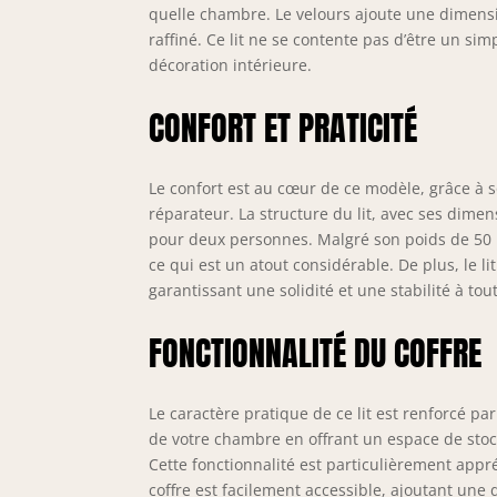
rép
quelle chambre. Le velours ajoute une dimensio
300
raffiné. Ce lit ne se contente pas d’être un si
gri
décoration intérieure.
Les
vel
CONFORT ET PRATICITÉ
et 
quo
har
Le confort est au cœur de ce modèle, grâce à 
cha
réparateur. La structure du lit, avec ses dime
rap
pour deux personnes. Malgré son poids de 50 k
ins
ce qui est un atout considérable. De plus, le
que
garantissant une solidité et une stabilité à to
à d
ser
FONCTIONNALITÉ DU COFFRE
Le caractère pratique de ce lit est renforcé pa
de votre chambre en offrant un espace de stoc
Cette fonctionnalité est particulièrement app
coffre est facilement accessible, ajoutant une