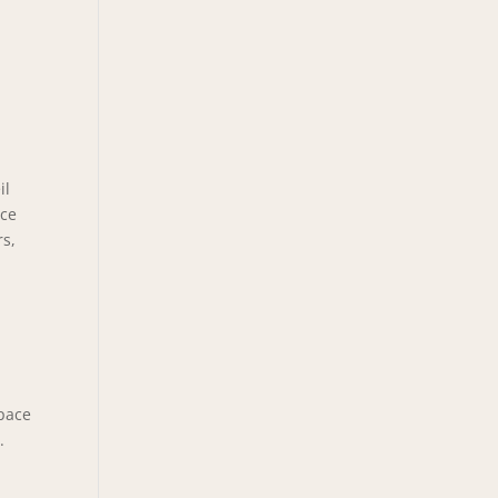
il
ace
rs,
space
.