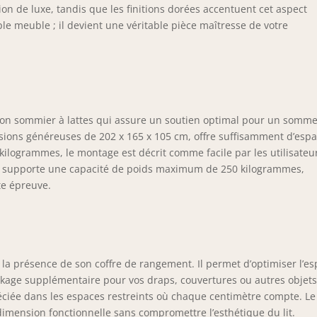
artition uniforme des charges et permet un poids maximal de
n de luxe, tandis que les finitions dorées accentuent cet aspect
 kg. Ce lit reste stable et silencieux, sans mouvement ni
mple meuble ; il devient une véritable pièce maîtresse de votre
ncement, offrant ainsi un soutien fiable pour un sommeil paisible.
 patins antidérapants protègent également votre sol. 【Tissu en
ours de qualité supérieure】Confectionné dans un velours doux
agréable au toucher, ce lit offre une expérience de confort
tidien. Son tissu respirant est facile à entretenir et s’intègre
monieusement dans divers styles d’intérieur, qu’il s’agisse d’une
son sommier à lattes qui assure un soutien optimal pour un somme
mbre moderne, élégante ou chaleureuse. 【Installation facile et
nsions généreuses de 202 x 165 x 105 cm, offre suffisamment d’esp
ide】Ce lit à lattes est livré avec tous les outils nécessaires et des
ilogrammes, le montage est décrit comme facile par les utilisateu
tructions claires, permettant un montage facile en seulement
 lit supporte une capacité de poids maximum de 250 kilogrammes,
lques étapes. Le lit est expédié en deux colis, qui peuvent arriver
ute épreuve.
es moments différents. Pour toute question ou problème, notre
vice client est disponible pour vous assister dans les 24 heures.
r la présence de son coffre de rangement. Il permet d’optimiser l’e
kage supplémentaire pour vos draps, couvertures ou autres objets
réciée dans les espaces restreints où chaque centimètre compte. Le
 dimension fonctionnelle sans compromettre l’esthétique du lit.