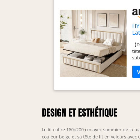
HY
La
Hyd
【De
Pe
têt
sub
mou
tou
acc
lux
mod
hyd
per
DESIGN ET ESTHÉTIQUE
d'u
idé
max
Le lit coffre 160×200 cm avec sommier de la
l’a
lat
couleur beige et sa tête de lit en velours ave