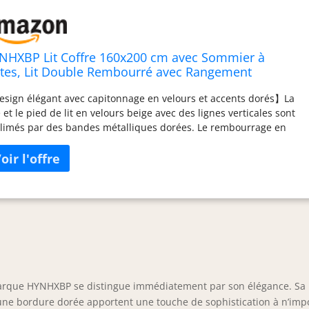
NHXBP Lit Coffre 160x200 cm avec Sommier à
ttes, Lit Double Rembourré avec Rangement
raulique et Tête de Lit, Velours Beige, Lit 2
sign élégant avec capitonnage en velours et accents dorés】La
rsonnes pour Adultes et Adolescents, sans Matelas
e et le pied de lit en velours beige avec des lignes verticales sont
limés par des bandes métalliques dorées. Le rembourrage en
sse haute résilience offre une sensation douce et agréable au
cher, tandis que les bords arrondis garantissent une sécurité
rue en réduisant les risques de chocs, ajoutant une touche de
e à votre chambre et s’adaptant parfaitement aux styles
ernes et élégants. 【Rangement pratique avec système
raulique】Équipé de vérins hydrauliques robustes, ce lit vous
met d’ouvrir facilement le compartiment de rangement sous le lit
ne seule main. Offrant un grand espace de stockage fermé, il est
al pour ranger couvertures, valises et autres objets encombrants,
imisant ainsi l’espace dans les petites chambres et optimisant
 marque HYNHXBP se distingue immédiatement par son élégance. Sa
ménagement. 【Structure solide et durable】La combinaison de
tes en bois massif et d’un cadre métallique renforcé assure une
c une bordure dorée apportent une touche de sophistication à n’imp