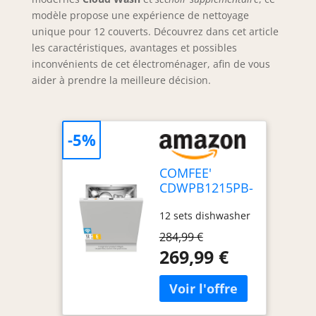
modèle propose une expérience de nettoyage
unique pour 12 couverts. Découvrez dans cet article
les caractéristiques, avantages et possibles
inconvénients de cet électroménager, afin de vous
aider à prendre la meilleure décision.
-5%
COMFEE'
CDWPB1215PB-
EU Lave-
12 sets dishwasher
vaisselle
Encastrable, 12
284,99 €
Couverts,60cm,
269,99 €
WiFi