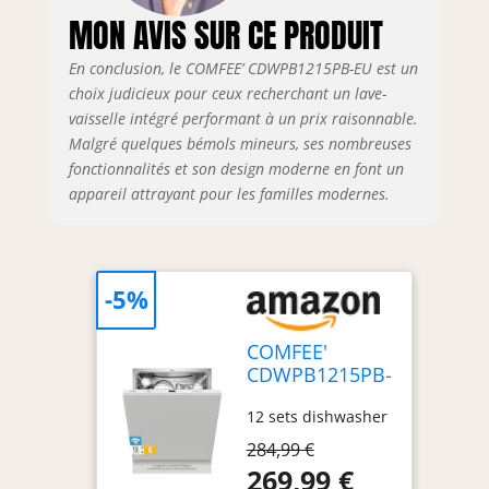
MON AVIS SUR CE PRODUIT
En conclusion, le COMFEE’ CDWPB1215PB-EU est un
choix judicieux pour ceux recherchant un lave-
vaisselle intégré performant à un prix raisonnable.
Malgré quelques bémols mineurs, ses nombreuses
fonctionnalités et son design moderne en font un
appareil attrayant pour les familles modernes.
-5%
COMFEE'
CDWPB1215PB-
EU Lave-
12 sets dishwasher
vaisselle
Encastrable, 12
284,99 €
Couverts,60cm,
269,99 €
WiFi