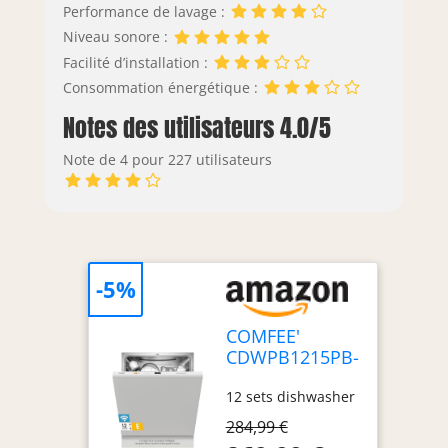
Performance de lavage :
Niveau sonore :
Facilité d’installation :
Consommation énergétique :
Notes des utilisateurs 4.0/5
Note de 4 pour 227 utilisateurs
-5%
COMFEE'
CDWPB1215PB-
EU Lave-
12 sets dishwasher
vaisselle
Encastrable, 12
284,99 €
Couverts,60cm,