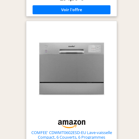
casseroles et poêles de 300 mm de diamètre, si
nécessaire. 【Séchage Intensif】La fonction de
séchage intensif offre un séchage complet (sauf
pour les cycles Rapide et Autonettoyant) sans qu'il
soit nécessaire d’utiliser une serviette
supplémentaire. 【Lavage Rapide de 30 Minutes】
Choisissez le programme rapide pour obtenir des
vaisselles étincelantes et propres en 30 minutes si
vous êtes pressé. 【Lavage Hygiénique à 72 °C】En
maintenant la température de l'eau à 72 °C, le
lavage hygiénique permet d'éliminer les taches les
plus tenaces, pour une vaisselle et des verres
propres et hygiéniques. 【Fonction Demi-charge】
La fonction demi-charge permet de laver des
charges plus petites, en consommant 30 %
d'énergie en moins qu'un cycle à pleine charge
(utilisable avec les programmes Intensif, ECO, 90
min, Verre et Hygiène) 【Garantie 2 an】 – La
gamme de lave-vaisselle COMFEE est livrée avec
une garantie fabricant gratuite de deux an.
*Veuillez noter qu'un peu d'eau résiduelle est
normale pour un nouveau appareil.
COMFEE' CDWMT0602ESD-EU Lave-vaisselle
Compact, 6 Couverts, 6 Programmes