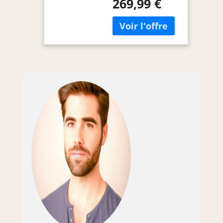
269,99 €
WiFi