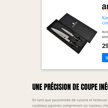
Ka
co
Aci
tem
29
UNE PRÉCISION DE COUPE IN
En tant que passionnée de cuisine et testeuse p
couteaux japonais comprenant un couteau chef 