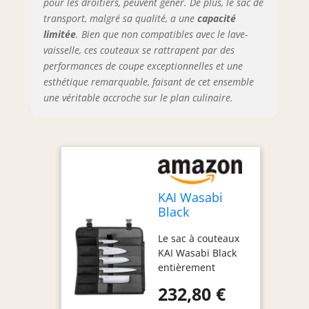
pour les droitiers, peuvent gêner. De plus, le sac de
soit pour des
transport, malgré sa qualité, a une
capacité
légumes délicats
avec le Nakiri, des
limitée
. Bien que non compatibles avec le lave-
sushis fins avec le
vaisselle, ces couteaux se rattrapent par des
Yanagiba, ou des
performances de coupe exceptionnelles et une
découpes robustes
esthétique remarquable, faisant de cet ensemble
de poisson avec le
une véritable accroche sur le plan culinaire.
Deba – ce set offre
l'outil adapté pour
chaque aliment et
chaque technique
de coupe.
Entretien facile et
durabilité : La
KAI Wasabi
poignée résistante
Black
à l'eau du couteau
Ensemble de
empêche la saleté
Le sac à couteaux
Sacs de
de pénétrer et
KAI Wasabi Black
Couteaux -
facilite le
entièrement
Couteau
nettoyage. Pour
équipé comprend
Utilitaire 10
232,80 €
maintenir la
un couteau
cm, Deba 15