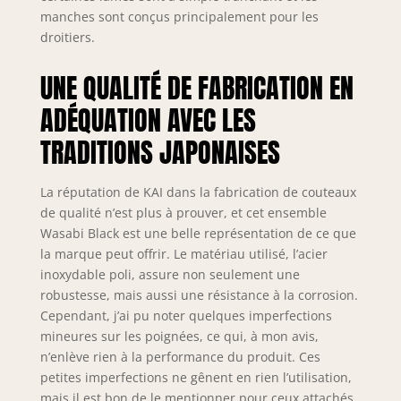
Entretien facile et
manches sont conçus principalement pour les
durabilité : La
droitiers.
poignée résistante
à l'eau du couteau
UNE QUALITÉ DE FABRICATION EN
empêche la saleté
de pénétrer et
ADÉQUATION AVEC LES
facilite le
TRADITIONS JAPONAISES
nettoyage. Pour
maintenir la
netteté et la
La réputation de KAI dans la fabrication de couteaux
qualité, nous
de qualité n’est plus à prouver, et cet ensemble
recommandons de
Wasabi Black est une belle représentation de ce que
laver le couteau à
la marque peut offrir. Le matériau utilisé, l’acier
la main et de
l'affûter
inoxydable poli, assure non seulement une
régulièrement avec
robustesse, mais aussi une résistance à la corrosion.
une pierre à
Cependant, j’ai pu noter quelques imperfections
aiguiser
mineures sur les poignées, ce qui, à mon avis,
appropriée. Depuis
n’enlève rien à la performance du produit. Ces
plus de 115 ans,
petites imperfections ne gênent en rien l’utilisation,
KAI représente le
mais il est bon de le mentionner pour ceux attachés