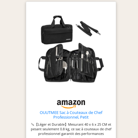
appropriée. Depuis
tomber. Idée de cadeau: Idéal pour les sous-chefs
plus de 115 ans,
ou les chefs privés, ainsi que les passionnés de
KAI représente le
cuisine et les apprentis cuisiniers.
fin artisanat
japonais, mêlant la
tradition de la
forge des
samouraïs aux
techniques
modernes. Depuis
sa fondation en
1908 à Seki, au
Japon, KAI est
devenue une
entreprise
mondiale,
intégrant qualité et
précision dans
OUUTMEE Sac à Couteaux de Chef
Professionnel, Petit
chaque couteau.
🔪【Léger et Durable】Mesurant 40 x 6 x 25 CM et
pesant seulement 0.8 kg, ce sac à couteaux de chef
professionnel garantit des performances