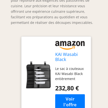
pour répondre aux exigences des passionnés de
cuisine. Leur précision et leur résistance vous
offriront une expérience culinaire supérieure,
facilitant vos préparations au quotidien et vous
permettant de réaliser des découpes impeccables.
KAI Wasabi
Black
Ensemble de
Le sac à couteaux
Sacs de
KAI Wasabi Black
Couteaux -
entièrement
Couteau
équipé comprend
Utilitaire 10
232,80 €
un couteau
cm, Deba 15
utilitaire (10 cm),
cm, Nakiri 16,5
un couteau Deba
cm, Santoku
(15 cm), un
16,5 cm,