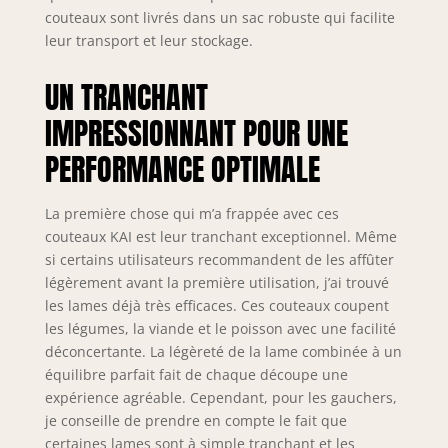
couteaux sont livrés dans un sac robuste qui facilite
sensation
naturelle, et est
leur transport et leur stockage.
conçu pour des
tâches spécifiques
UN TRANCHANT
en cuisine, de la
IMPRESSIONNANT POUR UNE
découpe à la
découpe en
PERFORMANCE OPTIMALE
passant par le
filetage. Que ce
soit pour des
La première chose qui m’a frappée avec ces
légumes délicats
couteaux KAI est leur tranchant exceptionnel. Même
avec le Nakiri, des
si certains utilisateurs recommandent de les affûter
sushis fins avec le
légèrement avant la première utilisation, j’ai trouvé
Yanagiba, ou des
les lames déjà très efficaces. Ces couteaux coupent
découpes robustes
les légumes, la viande et le poisson avec une facilité
de poisson avec le
déconcertante. La légèreté de la lame combinée à un
Deba – ce set offre
équilibre parfait fait de chaque découpe une
l'outil adapté pour
chaque aliment et
expérience agréable. Cependant, pour les gauchers,
chaque technique
je conseille de prendre en compte le fait que
de coupe.
certaines lames sont à simple tranchant et les