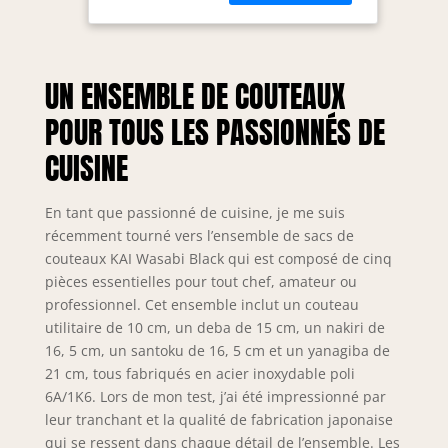
couteau Nakiri
Yanagiba 21
(16,5 cm), un
cm - acier
couteau Santoku
inoxydable poli
(16,5 cm) et un
6A/1K6 58 (±1)
UN ENSEMBLE DE COUTEAUX
couteau Yanagiba
HRC - Fabriqué
(21 cm), tous
au Japon
POUR TOUS LES PASSIONNÉS DE
fabriqués en acier
inoxydable 6A/1K6
CUISINE
avec une dureté de
58 (±1) HRC pour
En tant que passionné de cuisine, je me suis
une performance
de coupe
récemment tourné vers l’ensemble de sacs de
professionnelle
couteaux KAI Wasabi Black qui est composé de cinq
Chaque couteau
pièces essentielles pour tout chef, amateur ou
de cet ensemble
professionnel. Cet ensemble inclut un couteau
complet est doté
utilitaire de 10 cm, un deba de 15 cm, un nakiri de
d'un manche
16, 5 cm, un santoku de 16, 5 cm et un yanagiba de
ergonomique en
21 cm, tous fabriqués en acier inoxydable poli
polypropylène
6A/1K6. Lors de mon test, j’ai été impressionné par
noir, enrichi de
leur tranchant et la qualité de fabrication japonaise
poudre de bambou
qui se ressent dans chaque détail de l’ensemble. Les
pour une