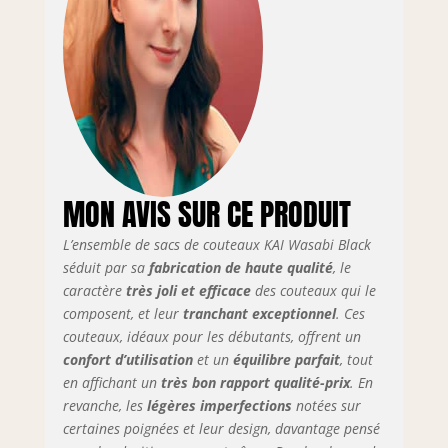
une performance
de coupe
professionnelle
Chaque couteau
de cet ensemble
complet est doté
d'un manche
ergonomique en
polypropylène
MON AVIS SUR CE PRODUIT
noir, enrichi de
poudre de bambou
L’ensemble de sacs de couteaux KAI Wasabi Black
pour une
sensation
séduit par sa
fabrication de haute qualité
, le
naturelle, et est
caractère
très joli et efficace
des couteaux qui le
conçu pour des
composent, et leur
tranchant exceptionnel
. Ces
tâches spécifiques
couteaux, idéaux pour les débutants, offrent un
en cuisine, de la
confort d’utilisation
et un
équilibre parfait
, tout
découpe à la
en affichant un
très bon rapport qualité-prix
. En
découpe en
revanche, les
légères imperfections
notées sur
passant par le
certaines poignées et leur design, davantage pensé
filetage. Que ce