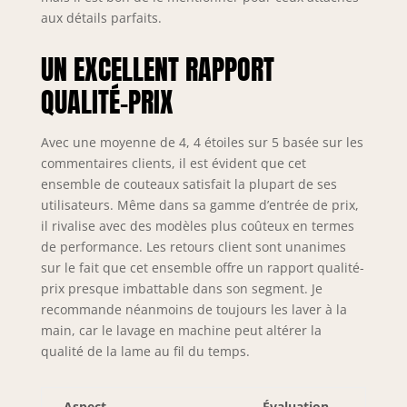
fin artisanat
aux détails parfaits.
japonais, mêlant la
tradition de la
UN EXCELLENT RAPPORT
forge des
samouraïs aux
QUALITÉ-PRIX
techniques
modernes. Depuis
sa fondation en
Avec une moyenne de 4, 4 étoiles sur 5 basée sur les
1908 à Seki, au
commentaires clients, il est évident que cet
Japon, KAI est
ensemble de couteaux satisfait la plupart de ses
devenue une
utilisateurs. Même dans sa gamme d’entrée de prix,
entreprise
il rivalise avec des modèles plus coûteux en termes
mondiale,
de performance. Les retours client sont unanimes
intégrant qualité et
sur le fait que cet ensemble offre un rapport qualité-
précision dans
prix presque imbattable dans son segment. Je
chaque couteau.
recommande néanmoins de toujours les laver à la
main, car le lavage en machine peut altérer la
qualité de la lame au fil du temps.
Aspect
Évaluation