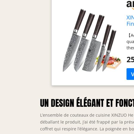
XI
Fi
Co
【Ac
Co
qua
the
éga
25
pré
l'a
art
tec
d'a
cha
bor
UN DESIGN ÉLÉGANT ET FONC
fac
ave
L’ensemble de couteaux de cuisine XINZUO He 
ras
déballant le produit, j’ai été frappé par la p
Boi
coffret qui respire l’élégance. La poignée en 
pri