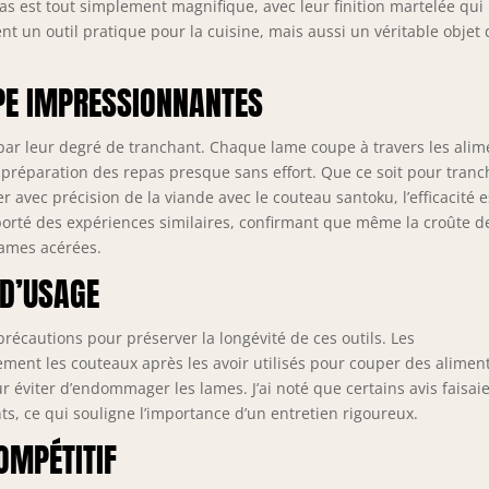
as est tout simplement magnifique, avec leur finition martelée qui
iété d'aliments avec facilité. Le bois de pakka de haute qualité est
ectionné, avec une couleur vive, une texture claire et belle, pas
nt un outil pratique pour la cuisine, mais aussi un véritable objet
ile à déformer et à casser, et peut être parfaitement assorti avec
 mains, ce qui rend la coupe plus facile et plus sûre. 【La
PE IMPRESSIONNANTES
herche de la Perfection】Nos artisans utilisent les procédures
rationnelles les plus strictes pour fabriquer chaque couteau avec
n, dans le cadre d'un cycle de fabrication de 65 jours. Des tests
 par leur degré de tranchant. Chaque lame coupe à travers les alim
oureux permettent de s'assurer que les couteaux de cuisine sont
a préparation des repas presque sans effort. Que ce soit pour tranc
dérés et équilibrés, ce qui se traduit par une parfaite
avec précision de la viande avec le couteau santoku, l’efficacité e
quation entre contrôle et durabilité qui ne vous fatiguera pas,
pporté des expériences similaires, confirmant que même la croûte d
e après de longues heures d'utilisation. 【Marque XINZUO】 Le
 lames acérées.
teau de cuisine XINZUO est un choix idéal pour les chefs
 D’USAGE
fessionnels et les passionnés de cuisine, débutants. Livré avec
 belle boîte cadeau, adaptée aux cadeaux de vacances ainsi qu'à
usage quotidien. Si vous n'êtes pas satisfait du produit pour
précautions pour préserver la longévité de ces outils. Les
lque raison que ce soit, veuillez contacter notre service client et
ent les couteaux après les avoir utilisés pour couper des alimen
s résoudrons votre problème dans les plus brefs délais.
ur éviter d’endommager les lames. J’ai noté que certains avis faisai
s, ce qui souligne l’importance d’un entretien rigoureux.
OMPÉTITIF