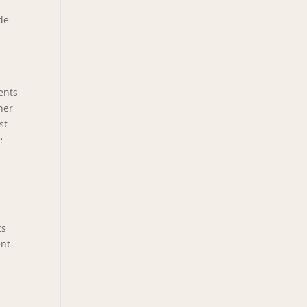
 de
ents
her
st
e
ts
ent