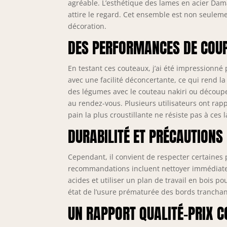
agréable. L’esthétique des lames en acier Dam
var
sél
attire le regard. Cet ensemble est non seuleme
fac
décoration.
les
DES PERFORMANCES DE COU
Rec
opé
soi
En testant ces couteaux, j’ai été impressionné
rig
avec une facilité déconcertante, ce qui rend l
pon
des légumes avec le couteau nakiri ou découper 
adé
au rendez-vous. Plusieurs utilisateurs ont ra
mêm
pain la plus croustillante ne résiste pas à ces
cou
DURABILITÉ ET PRÉCAUTIONS
pro
une
un 
Cependant, il convient de respecter certaines 
que
recommandations incluent nettoyer immédiatem
nou
acides et utiliser un plan de travail en bois po
état de l’usure prématurée des bords tranchant
UN RAPPORT QUALITÉ-PRIX C