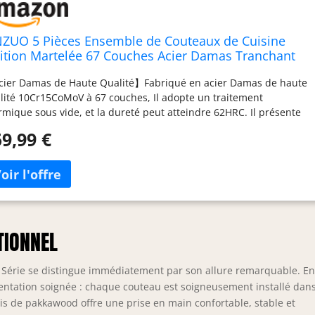
NZUO 5 Pièces Ensemble de Couteaux de Cuisine
nition Martelée 67 Couches Acier Damas Tranchant
uteau de Chef Santoku Nakiri Universel Fruits
ier Damas de Haute Qualité】Fabriqué en acier Damas de haute
uteaux professionnels -Poignée en Bois de Pakka
lité 10Cr15CoMoV à 67 couches, Il adopte un traitement
rmique sous vide, et la dureté peut atteindre 62HRC. Il présente
lement les caractéristiques de résistance à la corrosion, de
9,99 €
vention de la rouille et de forte ténacité. Le motif unique de
cier de Damas met en valeur un savoir-faire et une beauté
istique incroyables. 【Lame Tranchante Parfaite】 En utilisant la
hnologie de coupe manuelle humide traditionnelle, la technologie
ffûtage en forme de V, l'angle de coupe est de 15 degrés de
que côté, de sorte que la lame obtient une rétention durable des
ds,robuste et durable. Avec une excellente netteté, vous pouvez
TIONNEL
ilement couper la viande et les légumes en fines tranches.Même
c une utilisation régulière tous les jours, les arêtes vives du
Série se distingue immédiatement par son allure remarquable. E
oir peuvent également être conservées longtemps. 【Premium
résentation soignée : chaque couteau est soigneusement installé dan
s de Pakka】La conception ergonomique de la poignée créera une
bois de pakkawood offre une prise en main confortable, stable et
se confortable et fournira une agilité optimale pour couper une