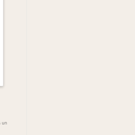
n
s un