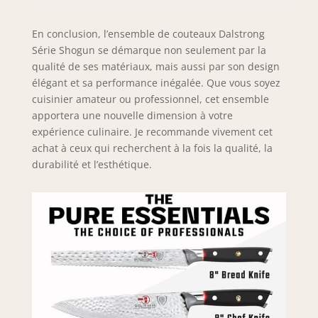
Parfaitement
équilibrée, la lame
En conclusion, l’ensemble de couteaux Dalstrong
effilée de manière
Série Shogun se démarque non seulement par la
précise minimise
qualité de ses matériaux, mais aussi par son design
la résis Engineered
élégant et sa performance inégalée. Que vous soyez
to Perfection:
cuisinier amateur ou professionnel, cet ensemble
Ultra-premium G-
apportera une nouvelle dimension à votre
10 handle is
expérience culinaire. Je recommande vivement cet
military grade with
achat à ceux qui recherchent à la fois la qualité, la
life-long durability.
Hand polished, the
durabilité et l’esthétique.
ergonomic handle
shape is
engineered for
superior control,
agility and comfort
while the blade's
spine is made
smooth for a
natural 'pinch
grip’. Matching