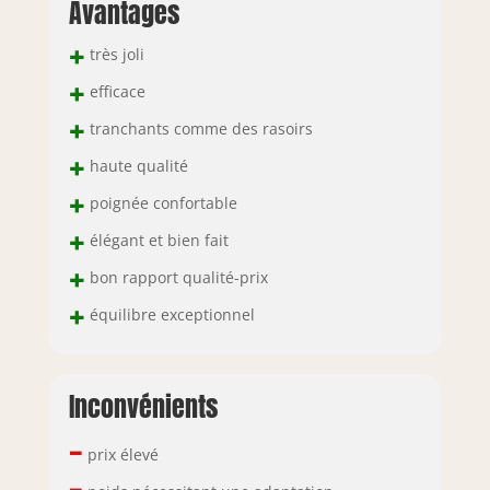
Avantages
cuisiniers à
domicile aiment et
+
font confiance à
très joli
DALSTRONG
+
efficace
DIFFERENCE.
GARANTIE DE
+
tranchants comme des rasoirs
SATISFACTION OU
+
haute qualité
DE
REMBOURSEMENT
+
poignée confortable
À 100%, essayez-le
+
sans risque, nous
élégant et bien fait
savons que vous
+
bon rapport qualité-prix
l'aimerez!
+
équilibre exceptionnel
Inconvénients
–
prix élevé
–