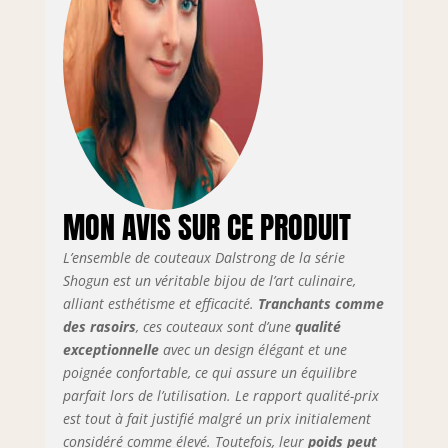
Premium Acacia et
lames japonaises
en acier AUS-10V à
haute teneur en
carbone. La
performance de
pointe n'a jamais
été aussi bonne
pour vous ou votre
portefeuille.
Performance
MON AVIS SUR CE PRODUIT
inégalée:
Comprend Shogun
L’ensemble de couteaux Dalstrong de la série
Series X 8" Chef
Shogun est un véritable bijou de l’art culinaire,
Knife, Shogun
alliant esthétisme et efficacité.
Tranchants comme
Series X 7"
des rasoirs
, ces couteaux sont d’une
qualité
Santoku, Shogun
exceptionnelle
avec un design élégant et une
Series X 6" Utility
poignée confortable, ce qui assure un équilibre
Knife, Shogun
parfait lors de l’utilisation. Le rapport qualité-prix
Series X 8" Pain
est tout à fait justifié malgré un prix initialement
Knife & Shogun
considéré comme élevé. Toutefois, leur
poids peut
Series X 3,75"