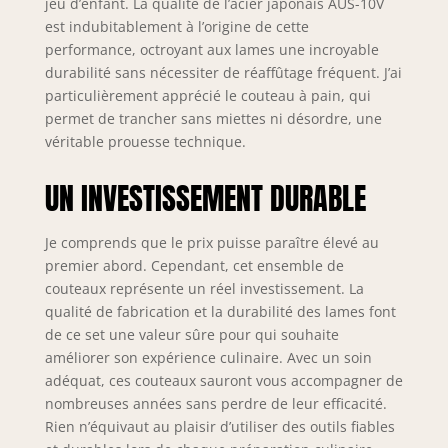
jeu d’enfant. La qualité de l’acier japonais AUS-10V
aiguisé comme le
est indubitablement à l’origine de cette
bord est fini à la
performance, octroyant aux lames une incroyable
main sur un poli
durabilité sans nécessiter de réaffûtage fréquent. J’ai
miroir à 8-12° par
particulièrement apprécié le couteau à pain, qui
côté en utilisant la
permet de trancher sans miettes ni désordre, une
méthode
traditionnelle
véritable prouesse technique.
Honbazuke en 3
étapes. Refroidi à
UN INVESTISSEMENT DURABLE
l'azote pour
améliorer le
Je comprends que le prix puisse paraître élevé au
harnais, la
premier abord. Cependant, cet ensemble de
flexibilité et la
résistance à la
couteaux représente un réel investissement. La
corrosion. La
qualité de fabrication et la durabilité des lames font
puissance
de ce set une valeur sûre pour qui souhaite
Dalstrong: Une
améliorer son expérience culinaire. Avec un soin
base de coupe en
adéquat, ces couteaux sauront vous accompagner de
acier japonais
nombreuses années sans perdre de leur efficacité.
spécial super ultra
Rien n’équivaut au plaisir d’utiliser des outils fiables
aiguisé AUS-10V