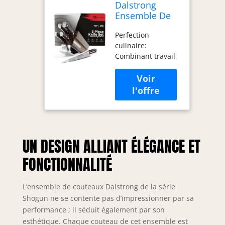
Dalstrong
Ensemble De
Couteaux Block
Perfection
- 5pc - Série
culinaire:
Shogun -
Combinant travail
Damas - Acier
de bois d'expert et
Super Japonais
artisanal avec un
AUS-10V -
design de lame
Poignée G10
exceptionnel et
Noir
primé, une
technologie de
pointe, un design
UN DESIGN ALLIANT ÉLÉGANCE ET
impressionnant et
les meilleurs
FONCTIONNALITÉ
matériaux
disponibles.
Blocage de bois
L’ensemble de couteaux Dalstrong de la série
Premium Acacia et
Shogun ne se contente pas d’impressionner par sa
lames japonaises
performance ; il séduit également par son
en acier AUS-10V à
esthétique. Chaque couteau de cet ensemble est
haute teneur en