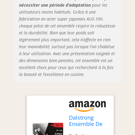
nécessiter une période d’adaptation
pour les
Paring Knife. Le
scalpel
utilisateurs moins habitués. Grâce à une
impitoyablement
fabrication en acier super japonais AUS-10V,
aiguisé comme le
chaque pièce de cet ensemble respire la robustesse
bord est fini à la
et la durabilité. Bien que leur poids soit
main sur un poli
légèrement plus important, cela n’affecte en rien
miroir à 8-12° par
leur maniabilité, surtout pas lorsque l’on s’habitue
côté en utilisant la
à leur utilisation. Avec une présentation soignée et
méthode
des dimensions bien pensées, cet ensemble est un
traditionnelle
excellent choix pour ceux qui recherchent à la fois
Honbazuke en 3
la beauté et l’excellence en cuisine.
étapes. Refroidi à
l'azote pour
améliorer le
harnais, la
flexibilité et la
résistance à la
corrosion. La
Dalstrong
puissance
Ensemble De
Dalstrong: Une
Couteaux Block
base de coupe en