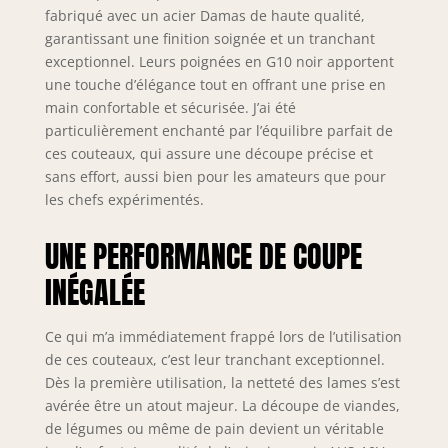
fabriqué avec un acier Damas de haute qualité,
carbone. La
garantissant une finition soignée et un tranchant
performance de
exceptionnel. Leurs poignées en G10 noir apportent
pointe n'a jamais
été aussi bonne
une touche d’élégance tout en offrant une prise en
pour vous ou votre
main confortable et sécurisée. J’ai été
portefeuille.
particulièrement enchanté par l’équilibre parfait de
Performance
ces couteaux, qui assure une découpe précise et
inégalée:
sans effort, aussi bien pour les amateurs que pour
Comprend Shogun
les chefs expérimentés.
Series X 8" Chef
Knife, Shogun
UNE PERFORMANCE DE COUPE
Series X 7"
Santoku, Shogun
INÉGALÉE
Series X 6" Utility
Knife, Shogun
Series X 8" Pain
Ce qui m’a immédiatement frappé lors de l’utilisation
Knife & Shogun
de ces couteaux, c’est leur tranchant exceptionnel.
Series X 3,75"
Dès la première utilisation, la netteté des lames s’est
Paring Knife. Le
avérée être un atout majeur. La découpe de viandes,
scalpel
de légumes ou même de pain devient un véritable
impitoyablement