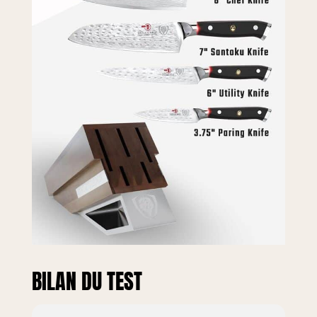
stainless steel
Dalstrong plates
on either side of
the block further
enhance this sets
aesthetic and
distinction. The
Shogun Series X 5-
piece Block Set
handsomely keeps
your most trusted
and versatile
knives proudly on
display. Découvrez
pourquoi des
milliers de chefs
professionnels,
boulangers,
BILAN DU TEST
fabricants de pain,
propriétaires de
stands de fruits et