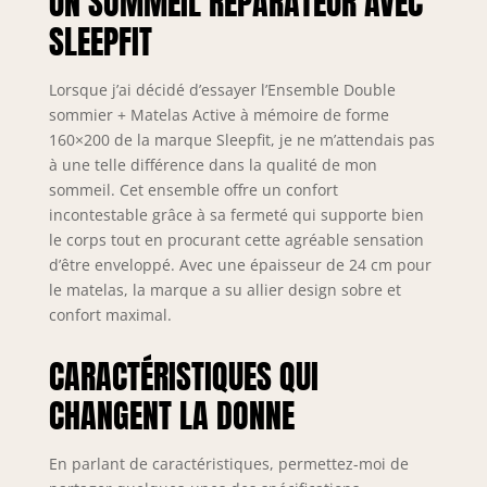
UN SOMMEIL RÉPARATEUR AVEC
respirable
SLEEPFIT
Indépendance de
couchage :
Excellente -
Lorsque j’ai décidé d’essayer l’Ensemble Double
Réversible
sommier + Matelas Active à mémoire de forme
Eté/Hiver
160×200 de la marque Sleepfit, je ne m’attendais pas
Certification :
à une telle différence dans la qualité de mon
Oeko-Tex -
sommeil. Cet ensemble offre un confort
Fabrication
incontestable grâce à sa fermeté qui supporte bien
européenne -
le corps tout en procurant cette agréable sensation
Garantie : 10 ans
d’être enveloppé. Avec une épaisseur de 24 cm pour
le matelas, la marque a su allier design sobre et
confort maximal.
CARACTÉRISTIQUES QUI
CHANGENT LA DONNE
En parlant de caractéristiques, permettez-moi de