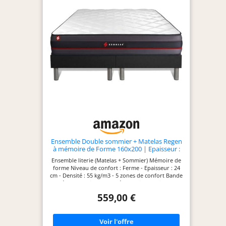
Fabrication
européenne -
Garantie : 10 ans
Ensemble Double sommier + Matelas Regen
à mémoire de Forme 160x200 | Epaisseur :
24 cm | Confort : Ferme
Ensemble literie (Matelas + Sommier) Mémoire de
forme Niveau de confort : Ferme - Epaisseur : 24
cm - Densité : 55 kg/m3 - 5 zones de confort Bande
latéral : 3D micro perforé - Coutil : Coutil 100%
polyester micro perforé ultra-respirable
559,00 €
Indépendance de couchage : Excellente -
Réversible Eté/Hiver Certification : Oeko-Tex -
Fabrication européenne - Garantie : 10 ans