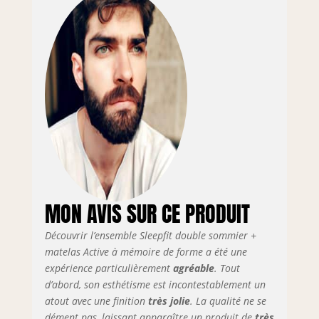
Indépendance de
couchage :
Excellente -
Réversible
Eté/Hiver
Certification :
Oeko-Tex -
Fabrication
européenne -
Garantie : 10 ans
MON AVIS SUR CE PRODUIT
Découvrir l’ensemble Sleepfit double sommier +
matelas Active à mémoire de forme a été une
expérience particulièrement
agréable
. Tout
d’abord, son esthétisme est incontestablement un
atout avec une finition
très jolie
. La qualité ne se
dément pas, laissant apparaître un produit de
très