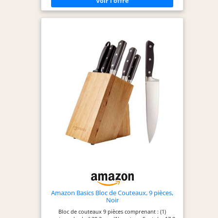
un professionnel. L'ensemble comprend 1x
couteau de cuisine, 1x couteau utilitaire, 1x
couteau de chef. LAMES AFFÛTÉES À LA MAIN - Les
lames en acier inoxydable de haute qualité sont
affûtées à la main pour une netteté de rasoir
durable, permettant de réaliser sans effort les
tâches quotidiennes en cuisine. LAMES
ANTIADHÉSIVES - Les lames en acier inoxydable
sont revêtues d'un revêtement antiadhésif et
antibactérien pour plus de confort et une
résistance accrue à la corrosion, leur donnant une
finition mate unique. POIGNÉES ERGONOMIQUES -
Poignées ergonomiques pour une prise équilibrée
et confortable. Les poignées noires soft-touch
donnent un look contemporain en combinaison
avec les lames de couteau noires mates.
Amazon Basics Bloc de Couteaux, 9 pièces,
Noir
Bloc de couteaux 9 pièces comprenant : (1)