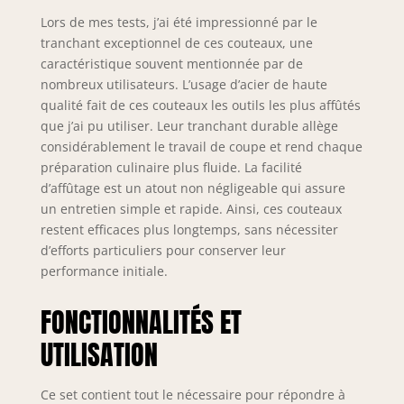
alimentaire, ils ont également une
Lors de mes tests, j’ai été impressionné par le
résistance à la corrosion et des
tranchant exceptionnel de ces couteaux, une
ingrédients anti-corrosion, ils sont
caractéristique souvent mentionnée par de
résistants aux coupures et à la
nombreux utilisateurs. L’usage d’acier de haute
corrosion, robustes et durables. [
qualité fait de ces couteaux les outils les plus affûtés
Facile à Entretenir ] - Le lavage à la
main est recommandé, la lame est
que j’ai pu utiliser. Leur tranchant durable allège
plus tranchante et plus durable.
considérablement le travail de coupe et rend chaque
Pour éviter d'endommager la lame et
préparation culinaire plus fluide. La facilité
le manche, n'utilisez pas de lave-
d’affûtage est un atout non négligeable qui assure
vaisselle ou de détergent chimique.
un entretien simple et rapide. Ainsi, ces couteaux
Nous promettons une garantie à vie
restent efficaces plus longtemps, sans nécessiter
sur l'outil, n'hésitez pas à nous
d’efforts particuliers pour conserver leur
contacter si vous avez des questions.
performance initiale.
FONCTIONNALITÉS ET
UTILISATION
Ce set contient tout le nécessaire pour répondre à