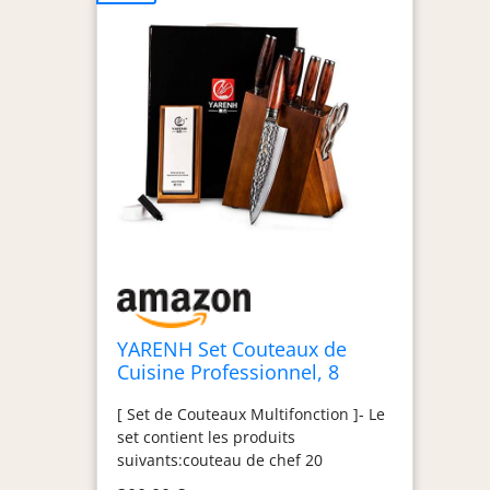
YARENH Set Couteaux de
Cuisine Professionnel, 8
Pièces, Ensemble Couteau
[ Set de Couteaux Multifonction ]- Le
Cuisine en Acier Damas 73
set contient les produits
Couches, avec Bloc en Bois et
suivants:couteau de chef 20
Pierre à Aiguiser et Ciseaux
cm,couteau sushi 20 cm,couteau a
de Cuisine - Série HTT