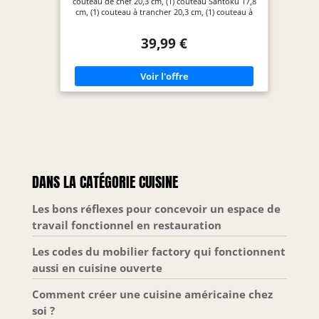
couteau de chef 20,3 cm, (1) couteau Santoku 17,8
cm, (1) couteau à trancher 20,3 cm, (1) couteau à
pain 20,3 cm, (1) couteau utilitaire 12,7 cm, (1)
couteau d'office de 9 cm, (1) aiguiseur de 20,3 cm,
39,99 €
(1) bloc à couteaux Lames en acier inoxydable
aiguisées avec précision pour une coupe durable
Construction monopièce à 3 rivets pour un
équilibre et un contrôle exceptionnels Manches
ergonomiques pour une prise en main
confortable et sûre Lavage à la main uniquement
DANS LA CATÉGORIE CUISINE
Les bons réflexes pour concevoir un espace de
travail fonctionnel en restauration
Les codes du mobilier factory qui fonctionnent
aussi en cuisine ouverte
Comment créer une cuisine américaine chez
soi ?