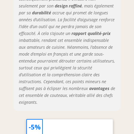
acier inoxydable de qualité
seulement par son
design raffiné
, mais également
alimentaire, ils ont également une
par sa
durabilité
accrue qui promet de longues
résistance à la corrosion et des
années d’utilisation. La facilité d’aiguisage renforce
ingrédients anti-corrosion, ils sont
l’idée d’un outil qui ne perdra jamais de son
résistants aux coupures et à la
efficacité. À cela s’ajoute un
rapport qualité-prix
corrosion, robustes et durables. [
imbattable, rendant cet ensemble indispensable
Facile à Entretenir ] - Le lavage à la
aux amateurs de cuisine. Néanmoins, l’absence de
main est recommandé, la lame est
mode d’emploi en français et une garde sous-
plus tranchante et plus durable.
Pour éviter d'endommager la lame et
entendue pourraient dérouter certains utilisateurs,
le manche, n'utilisez pas de lave-
surtout ceux qui privilégient la sécurité
vaisselle ou de détergent chimique.
d’utilisation et la compréhension claire des
Nous promettons une garantie à vie
instructions. Cependant, ces points mineurs ne
sur l'outil, n'hésitez pas à nous
suffisent pas à éclipser les nombreux
avantages
de
contacter si vous avez des questions.
cet ensemble de couteaux, véritable allié des chefs
exigeants.
-5%