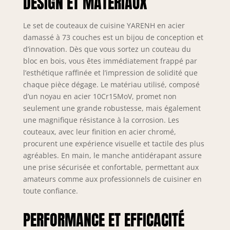
DESIGN ET MATÉRIAUX
bien Expérience de Coupe ]- 73
couches de premium Damas en acier
Le set de couteaux de cuisine YARENH en acier
inoxydable qui à la dureté Rockwell
damassé à 73 couches est un bijou de conception et
58-60 et avec performance
d’innovation. Dès que vous sortez un couteau du
extraordinaire et rétention des
bloc en bois, vous êtes immédiatement frappé par
arêtes.Il en un tranchant très net et
l’esthétique raffinée et l’impression de solidité que
signifie que moins de force doit être
chaque pièce dégage. Le matériau utilisé, composé
appliquée pour couper les aliments.
d’un noyau en acier 10Cr15MoV, promet non
[ Conception de Manche Confortable
]-Le manche du couteau est fait de
seulement une grande robustesse, mais également
bois naturel de haute qualité, ce qui
une magnifique résistance à la corrosion. Les
est ergonomique.antidérapant et
couteaux, avec leur finition en acier chromé,
anticorrosion vous offrant les
procurent une expérience visuelle et tactile des plus
meilleures performances de coupe,
agréables. En main, le manche antidérapant assure
en plus de l'équilibre parfait entre la
une prise sécurisée et confortable, permettant aux
lame et le manche protège votre
amateurs comme aux professionnels de cuisiner en
poignet et votre bras de la lassitude.
toute confiance.
[ Robustes et Durables ]-Les
couteaux de cuisine de notre chef
PERFORMANCE ET EFFICACITÉ
sont fabriqués à partir de Damas en
acier inoxydable de qualité