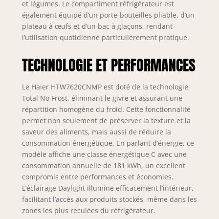
manière optimale
et légumes. Le compartiment réfrigérateur est
selon vos besoins.
également équipé d’un porte-bouteilles pliable, d’un
Connectivité WiFi
plateau à œufs et d’un bac à glaçons, rendant
intégrée : contrôlez
l’utilisation quotidienne particulièrement pratique.
et réglez les
fonctions de votre
TECHNOLOGIE ET PERFORMANCES
réfrigérateur
depuis n'importe
où avec
Le Haier HTW7620CNMP est doté de la technologie
l'application hOn,
Total No Frost, éliminant le givre et assurant une
en connectant le
répartition homogène du froid. Cette fonctionnalité
réfrigérateur à
permet non seulement de préserver la texture et la
votre réseau WiFi
saveur des aliments, mais aussi de réduire la
pour plus de
consommation énergétique. En parlant d’énergie, ce
commodité et de
modèle affiche une classe énergétique C avec une
contrôle à distance.
Dimensions du
consommation annuelle de 181 kWh, un excellent
produit : hauteur
compromis entre performances et économies.
2050 mm, largeur
L’éclairage Daylight illumine efficacement l’intérieur,
595 mm et
facilitant l’accès aux produits stockés, même dans les
profondeur 667
zones les plus reculées du réfrigérateur.
mm, assurant un