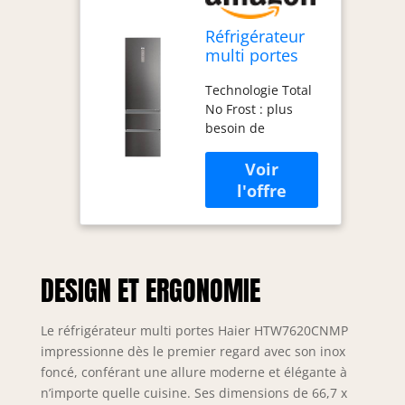
Réfrigérateur
multi portes
Haier
Technologie Total
HTW7620CNMP
No Frost : plus
besoin de
décongeler le
réfrigérateur. Le
système Total No
Frost distribue l'air
de manière
uniforme, évitant la
formation de givre
DESIGN ET ERGONOMIE
et conservant la
fraîcheur de vos
aliments plus
Le réfrigérateur multi portes Haier HTW7620CNMP
longtemps.
impressionne dès le premier regard avec son inox
Capacité totale de
foncé, conférant une allure moderne et élégante à
414 L : Avec 289 L
n’importe quelle cuisine. Ses dimensions de 66,7 x
dans le