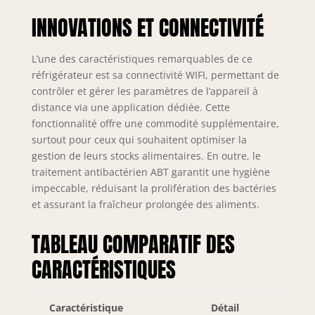
design épuré qui
INNOVATIONS ET CONNECTIVITÉ
s'adapte facilement
à votre cuisine.
L’une des caractéristiques remarquables de ce
réfrigérateur est sa connectivité WIFI, permettant de
contrôler et gérer les paramètres de l’appareil à
distance via une application dédiée. Cette
fonctionnalité offre une commodité supplémentaire,
surtout pour ceux qui souhaitent optimiser la
gestion de leurs stocks alimentaires. En outre, le
traitement antibactérien ABT garantit une hygiène
impeccable, réduisant la prolifération des bactéries
et assurant la fraîcheur prolongée des aliments.
TABLEAU COMPARATIF DES
CARACTÉRISTIQUES
Caractéristique
Détail