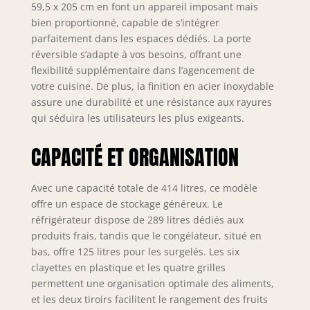
réfrigérateur et 125
59,5 x 205 cm en font un appareil imposant mais
L dans le
bien proportionné, capable de s’intégrer
congélateur, ce
parfaitement dans les espaces dédiés. La porte
combi offre
réversible s’adapte à vos besoins, offrant une
l’espace parfait
flexibilité supplémentaire dans l’agencement de
pour stocker des
votre cuisine. De plus, la finition en acier inoxydable
aliments frais et
assure une durabilité et une résistance aux rayures
congelés, idéal
qui séduira les utilisateurs les plus exigeants.
pour les familles
ou pour ceux qui
CAPACITÉ ET ORGANISATION
ont besoin d’une
plus grande
capacité. Tiroir My
Avec une capacité totale de 414 litres, ce modèle
Zone Pro : Ajustez
offre un espace de stockage généreux. Le
la température du
réfrigérateur dispose de 289 litres dédiés aux
tiroir My Zone Pro
produits frais, tandis que le congélateur, situé en
pour l'adapter à
bas, offre 125 litres pour les surgelés. Les six
différents types
clayettes en plastique et les quatre grilles
d'aliments,
permettant de les
permettent une organisation optimale des aliments,
conserver de
et les deux tiroirs facilitent le rangement des fruits