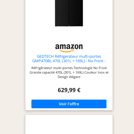
votre réseau WiFi
pour plus de
commodité et de
contrôle à distance.
Dimensions du
produit : hauteur
2050 mm, largeur
595 mm et
profondeur 667
GEDTECH Réfrigerateur multi-portes
GMP470BL 470L (301L + 169L) - No Frost -
mm, assurant un
Noir
Réfrigérateur multi-portes Technologie No Frost
design épuré qui
Grande capacité 470L (301L + 169L) Couleur Inox et
s'adapte facilement
Design élégant
à votre cuisine.
629,99 €