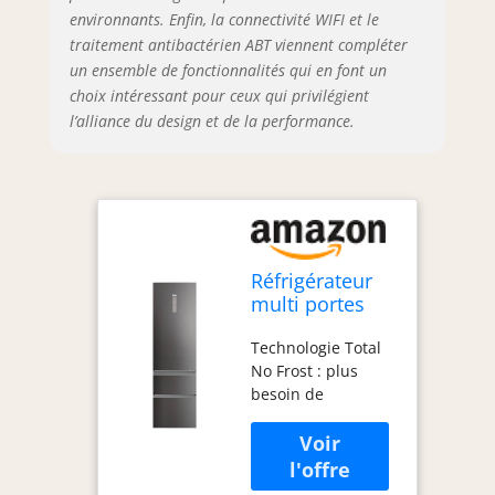
intégrée : contrôlez
environnants. Enfin, la connectivité WIFI et le
et réglez les
traitement antibactérien ABT viennent compléter
fonctions de votre
un ensemble de fonctionnalités qui en font un
réfrigérateur
choix intéressant pour ceux qui privilégient
depuis n'importe
l’alliance du design et de la performance.
où avec
l'application hOn,
en connectant le
réfrigérateur à
votre réseau WiFi
pour plus de
commodité et de
Réfrigérateur
contrôle à distance.
multi portes
Dimensions du
Haier
produit : hauteur
Technologie Total
HTW7620CNMP
2050 mm, largeur
No Frost : plus
595 mm et
besoin de
profondeur 667
décongeler le
mm, assurant un
réfrigérateur. Le
design épuré qui
système Total No
s'adapte facilement
Frost distribue l'air