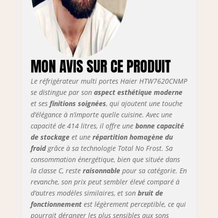
combi offre
l’espace parfait
pour stocker des
aliments frais et
congelés, idéal
pour les familles
MON AVIS SUR CE PRODUIT
ou pour ceux qui
ont besoin d’une
Le réfrigérateur multi portes Haier HTW7620CNMP
plus grande
se distingue par son
aspect esthétique moderne
capacité. Tiroir My
et ses
finitions soignées
, qui ajoutent une touche
Zone Pro : Ajustez
d’élégance à n’importe quelle cuisine. Avec une
la température du
capacité de 414 litres, il offre une
bonne capacité
tiroir My Zone Pro
de stockage
et une
répartition homogène du
pour l'adapter à
froid
grâce à sa technologie Total No Frost. Sa
différents types
consommation énergétique, bien que située dans
d'aliments,
la classe C, reste
raisonnable
pour sa catégorie. En
permettant de les
revanche, son prix peut sembler élevé comparé à
conserver de
manière optimale
d’autres modèles similaires, et son
bruit de
selon vos besoins.
fonctionnement
est légèrement perceptible, ce qui
Connectivité WiFi
pourrait déranger les plus sensibles aux sons