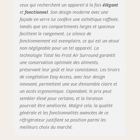
d'énergie inutiles.
ceux qui recherchent un appareil à la fois
élégant
Vous n'aurez plus
et
fonctionnel
. Son design moderne avec une
jamais besoin de
façade en verre lui confère une esthétique raffinée,
dégivrer votre
tandis que ses compartiments larges et spacieux
congélateur.
facilitent le rangement. Le silence de
Entretenir votre
fonctionnement est exemplaire, ce qui est un atout
congélateur n'a
non négligeable pour un tel appareil. La
jamais été aussi
technologie Total No Frost Air Surround garantit
simple !
une conservation optimale des aliments,
préservant leur goût et leur consistance. Les tiroirs
de congélation Easy Access, avec leur design
innovant, permettent une vue d’ensemble claire et
un accès ergonomique. Cependant, le prix peut
sembler élevé pour certains, et la livraison
pourrait être améliorée. Malgré cela, la qualité
générale et les fonctionnalités avancées de ce
réfrigérateur justifient sa position parmi les
meilleurs choix du marché.