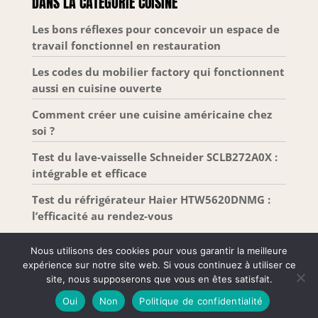
DANS LA CATÉGORIE CUISINE
Les bons réflexes pour concevoir un espace de
travail fonctionnel en restauration
Les codes du mobilier factory qui fonctionnent
aussi en cuisine ouverte
Comment créer une cuisine américaine chez
soi ?
Test du lave-vaisselle Schneider SCLB272A0X :
intégrable et efficace
Test du réfrigérateur Haier HTW5620DNMG :
l’efficacité au rendez-vous
Nous utilisons des cookies pour vous garantir la meilleure
expérience sur notre site web. Si vous continuez à utiliser ce
site, nous supposerons que vous en êtes satisfait.
Tous droits réservés –
Mentions Légales
-
Plan de
Oui
Non
Politique de confidentialité
site
-
Contact