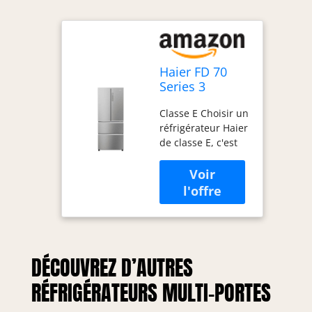
Haier FD 70
Series 3
HFR3718ENMM
Classe E Choisir un
frigo américain
réfrigérateur Haier
Pose libre 402
de classe E, c'est
L E Acier
économiser de
inoxydable
l'énergie,
améliorer les
performances et
respecter
l'environnement.
-20% de
DÉCOUVREZ D’AUTRES
consommation
énergétique par
RÉFRIGÉRATEURS MULTI-PORTES
rapport à la classe
F. Laissez l’air