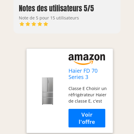
Notes des utilisateurs 5/5
Note de 5 pour 15 utilisateurs
Haier FD 70
Series 3
HFR3718ENMM
Classe E Choisir un
frigo américain
réfrigérateur Haier
Pose libre 402
de classe E, c'est
L E Acier
économiser de
inoxydable
l'énergie,
améliorer les
performances et
respecter