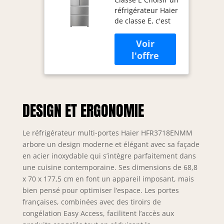
frigo américain
réfrigérateur Haier
Pose libre 402
de classe E, c'est
L E Acier
économiser de
inoxydable
l'énergie,
améliorer les
performances et
respecter
l'environnement.
-20% de
DESIGN ET ERGONOMIE
consommation
énergétique par
rapport à la classe
Le réfrigérateur multi-portes Haier HFR3718ENMM
F. Laissez l’air
arbore un design moderne et élégant avec sa façade
prendre soin de la
en acier inoxydable qui s’intègre parfaitement dans
fraîcheur de vos
une cuisine contemporaine. Ses dimensions de 68,8
aliments La
technologie
x 70 x 177,5 cm en font un appareil imposant, mais
innovante Total No
bien pensé pour optimiser l’espace. Les portes
Frost de Haier
françaises, combinées avec des tiroirs de
prévient
congélation Easy Access, facilitent l’accès aux
intelligemment la