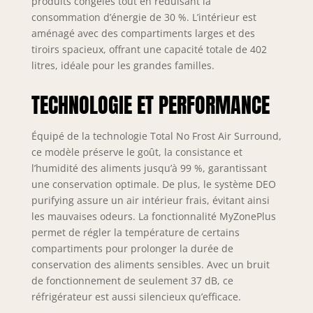
produits congelés tout en réduisant la
formation de givre
consommation d’énergie de 30 %. L’intérieur est
dans votre
aménagé avec des compartiments larges et des
congélateur,
tiroirs spacieux, offrant une capacité totale de 402
protégeant ainsi
litres, idéale pour les grandes familles.
vos aliments
surgelés et évitant
TECHNOLOGIE ET PERFORMANCE
les pertes
d'énergie inutiles.
Vous n'aurez plus
Équipé de la technologie Total No Frost Air Surround,
jamais besoin de
ce modèle préserve le goût, la consistance et
dégivrer votre
l’humidité des aliments jusqu’à 99 %, garantissant
congélateur.
une conservation optimale. De plus, le système DEO
Entretenir votre
purifying assure un air intérieur frais, évitant ainsi
congélateur n'a
jamais été aussi
les mauvaises odeurs. La fonctionnalité MyZonePlus
simple !
permet de régler la température de certains
compartiments pour prolonger la durée de
conservation des aliments sensibles. Avec un bruit
de fonctionnement de seulement 37 dB, ce
réfrigérateur est aussi silencieux qu’efficace.