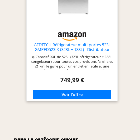
GEDTECH Réfrigerateur multi-portes 523L
GMPFD523IX (323L + 183L) - Distributeur
d'eau - Inox
❄️ Capacité XXL de 523L (323L réfrigérateur + 183L
congélateur) pour toutes vos provisions familiales
🧊 Fini le givre pour un entretien facile et une
fraîcheur homogène en permanence ! 💧
Distributeur d'eau intégré pour une hydratation
749,99 €
fraîche et instantanée au quotidien ✨ Design
multi-portes en inox premium : élégant et
moderne, il sublime votre cuisine 🌟 Confort
maximal avec une organisation optimale et une
fraîcheur incomparable !