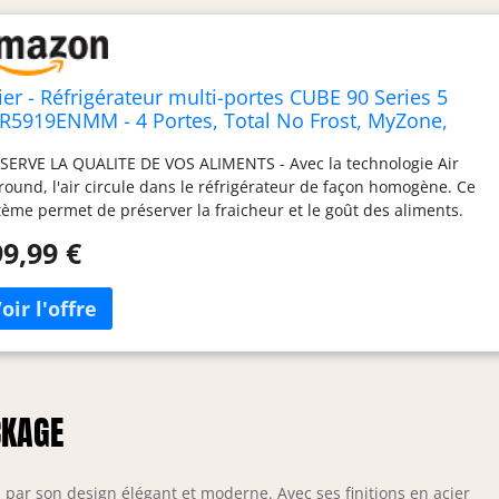
ier - Réfrigérateur multi-portes CUBE 90 Series 5
R5919ENMM - 4 Portes, Total No Frost, MyZone,
midity Zone, Compresseur Inverter, LED,
SERVE LA QUALITE DE VOS ALIMENTS - Avec la technologie Air
8x748x1905 mm, Classe E, New Platinum Inox
round, l'air circule dans le réfrigérateur de façon homogène. Ce
tème permet de préserver la fraicheur et le goût des aliments.
NDE CAPACITE - Grâce à ses dimensions avantageuses, ce
9,99 €
rigérateur offre une capacité totale de 643 litres. HYGIENE
FAITE - Le traitement antibactérien ABT exploite les propriétés
urelles de la tourmaline, une pierre ayant de multiples effets
itifs sur la santé. Le traitement ABT élimine jusqu’à 99,9% des
téries dans l’air du réfrigérateur. ECONOMIE D'ENERGIE - Le
presseur Inverter, en limitant les variations de température,
s garantit des économies d'énergie tout en réduisant le bruit et
CKAGE
mentant la durée de vie de votre appareil. COMPARTIMENT
SONNALISABLE - My Zone est un compartiment indépendant qui
s offre un contrôle rapide des températures (de -3°C à +5°C) :
ckCool, Décongélation ou Fruits & Légumes.
r son design élégant et moderne. Avec ses finitions en acier