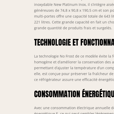
inoxydable New Platinum Inox, il s’intègre ai
généreuses de 74,8 x 90,8 x 190,5 cm et son p
multi-portes offre une capacité totale de 643 li
221 litres. Cette grande capacité en fait un c
grande quantité de produits frais et surgelés.
TECHNOLOGIE ET FONCTIONNA
La technologie No Frost de ce modèle évite la
homogène et d’améliorer la conservation des al
permettant d’ajuster la température d’un comp
elle, est conçue pour préserver la fraîcheur d
ce réfrigérateur assure une efficacité énergéti
CONSOMMATION ÉNERGÉTIQU
Avec une consommation électrique annuelle d
énergétique E, ce qui peut sembler légèremen