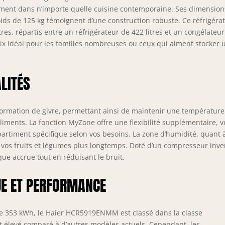
sément dans n’importe quelle cuisine contemporaine. Ses dimension
oids de 125 kg témoignent d’une construction robuste. Ce réfrigéra
tres, répartis entre un réfrigérateur de 422 litres et un congélateu
hoix idéal pour les familles nombreuses ou ceux qui aiment stocker 
LITÉS
 formation de givre, permettant ainsi de maintenir une température
iments. La fonction MyZone offre une flexibilité supplémentaire, 
artiment spécifique selon vos besoins. La zone d’humidité, quant 
e vos fruits et légumes plus longtemps. Doté d’un compresseur inve
que accrue tout en réduisant le bruit.
E ET PERFORMANCE
e 353 kWh, le Haier HCR5919ENMM est classé dans la classe
t élevé comparé à d’autres modèles actuels. Cependant, les