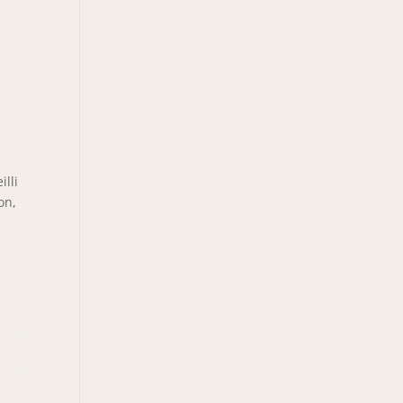
illi
on,