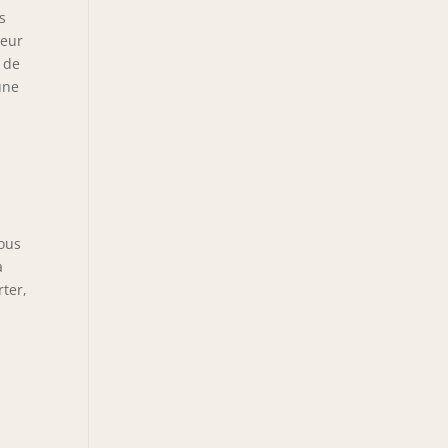
s
teur
r de
une
vous
à
rter,