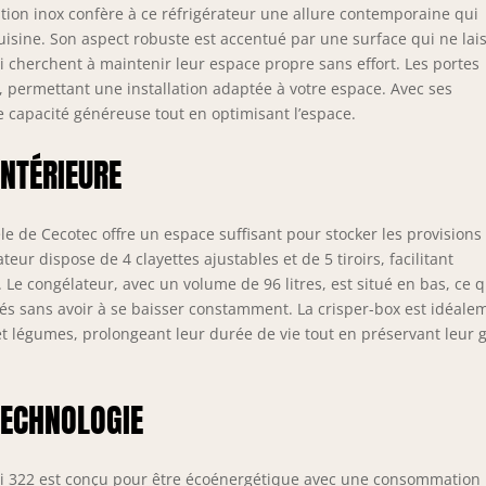
sper Box : tiroir spécial pour conserver la viande et le poisson.
ition inox confère à ce réfrigérateur une allure contemporaine qui
t Cooling : refroidissement plus rapide des aliments. Fast
uisine. Son aspect robuste est accentué par une surface qui ne lai
ezing : congélation ultra-rapide. Mode Vacances : il optimise la
i cherchent à maintenir leur espace propre sans effort. Les portes
sommation d'énergie en cas d'absence prolongée. La
e, permettant une installation adaptée à votre espace. Avec ses
pérature du réfrigérateur passe à 15 degrés et celle du
ne capacité généreuse tout en optimisant l’espace.
gélateur à -18 degrés. Mode Eco : optimisez votre consommation
nergie et économisez ainsi sur votre facture énergétique.
INTÉRIEURE
trôle de la température : sélectionnez la température idéale de
ière simple et intuitive. Lumière LED à l'intérieur. Porte
ersible : vous n'avez pas à vous soucier de l'emplacement du
le de Cecotec offre un espace suffisant pour stocker les provisions
rigérateur, car la porte peut être placée dans le sens qui vous
eur dispose de 4 clayettes ajustables et de 5 tiroirs, facilitant
vient le mieux. Alarme de la porte qui vous avertit lorsque le
s. Le congélateur, avec un volume de 96 litres, est situé en bas, ce q
rigérateur est ouvert depuis un certain temps et commence à
és sans avoir à se baisser constamment. La crisper-box est idéale
dre de la température.
et légumes, prolongeant leur durée de vie tout en préservant leur 
TECHNOLOGIE
bi 322 est conçu pour être écoénergétique avec une consommation