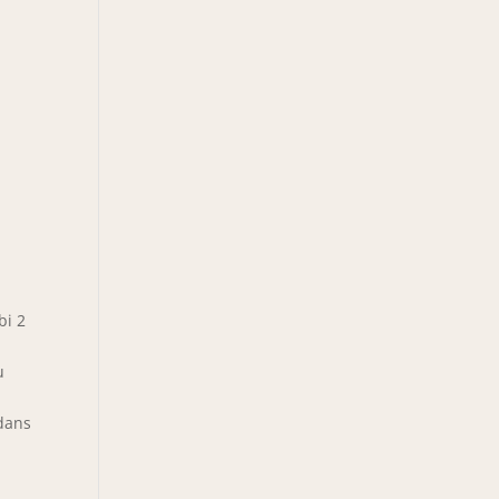
bi 2
u
 dans