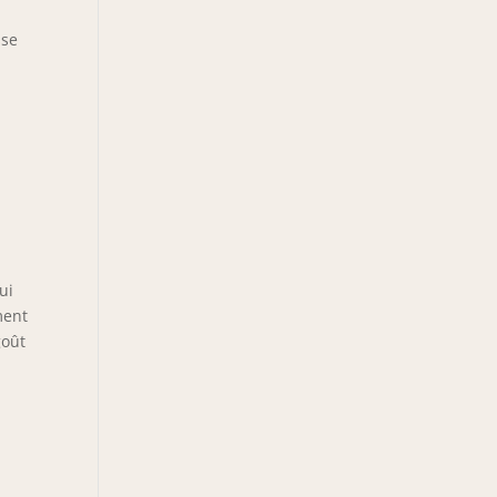
sse
ui
ment
goût