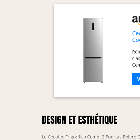
Ce
Co
cm
Réf
Sy
cla
Com
sys
ent
l'i
con
com
grâ
qui
DESIGN ET ESTHÉTIQUE
réf
nut
mei
Le Cecotec Frigorífico Combi 2 Puertas Boler
hum