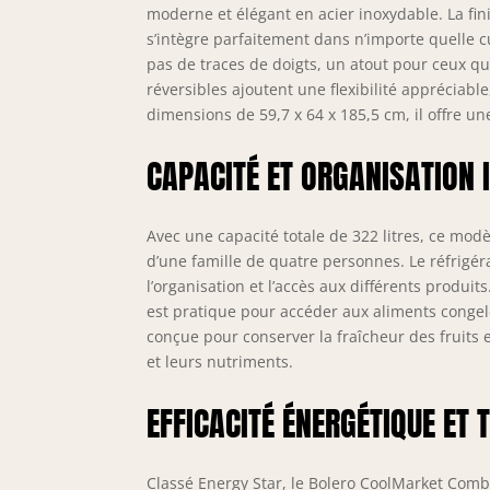
Cri
moderne et élégant en acier inoxydable. La fin
Fas
s’intègre parfaitement dans n’importe quelle c
Fre
pas de traces de doigts, un atout pour ceux qu
con
réversibles ajoutent une flexibilité appréciabl
tem
dimensions de 59,7 x 64 x 185,5 cm, il offre u
con
d'é
CAPACITÉ ET ORGANISATION 
Con
man
rév
Avec une capacité totale de 322 litres, ce modè
réf
d’une famille de quatre personnes. Le réfrigérat
con
l’organisation et l’accès aux différents produit
réf
est pratique pour accéder aux aliments congel
per
conçue pour conserver la fraîcheur des fruits 
et leurs nutriments.
EFFICACITÉ ÉNERGÉTIQUE ET 
Classé Energy Star, le Bolero CoolMarket Com