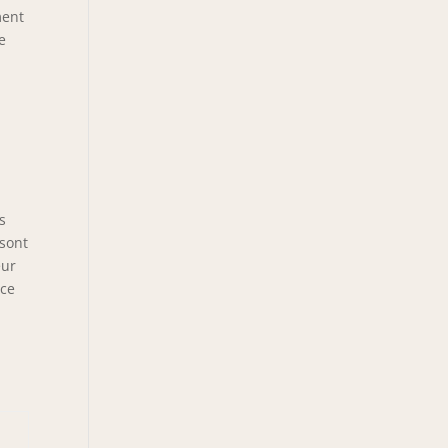
ment
e
s
 sont
eur
ace