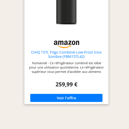
CHiQ 157L Frigo Combiné Low-Frost Inox
Sombre (FBM157L42)
Humanisé - Ce réfrigérateur combiné est idéal
pour une utilisation quotidienne. Le réfrigérateur
supérieur vous permet d'accéder aux aliments
sans vous baisser, et le congélateur inférieur
équipé de 3 tiroirs transparents pour voir
259,99 €
facilement ce que vous avez stocké. Peu
encombrant- Petite taille pour un véritable
économiser de place, idéal pour les petits espaces.
Dimensions 47,4L x 49,5P x 144H cm pour un
poids total de 34kg. Sa couleur noire s'intègre
parfaitement dans les cuisines modernes. PORTE
RÉVERSIBLE - Applicable à différents
environnements d'utilisation, facile à régler, sans
compromettre la facilité d'ouverture et de
fermeture des portes de votre réfrigérateur
congélateur. HAUTE PERFORMANCE - Le