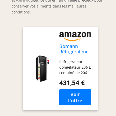
et votre budget, ce qui en fait un allié précieux pour
conserver vos aliments dans les meilleures
conditions.
Bomann
Réfrigérateur
Congélateur
Réfrigérateur
208 L DTR 353-
Congélateur 206 L :
1, Pose Libre,
combiné de 206
Noir
litres réunissant
431,54 €
réfrigération et
congélation,
adapté aux
besoins d'un foyer
au quotidien Pose
Libre : installation