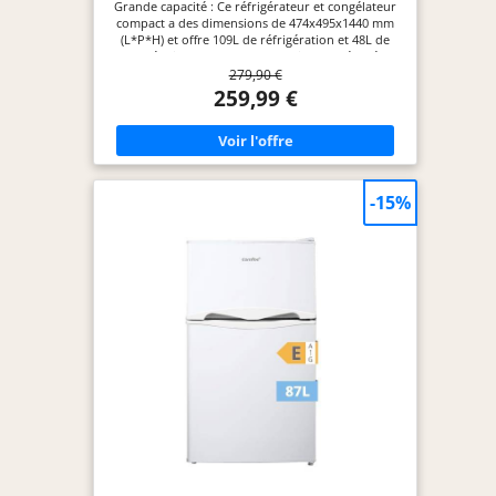
Grande capacité : Ce réfrigérateur et congélateur
Faible emcombrement
compact a des dimensions de 474x495x1440 mm
(L*P*H) et offre 109L de réfrigération et 48L de
congélation dans des compartiments séparés.
279,90 €
Idéal pour une utilisation personnelle dans un
dortoir, un bureau ou une chambre à coucher.
259,99 €
Précision des températures : 5 Réglages de
température variable vous fournissent les
conditions de stockage personnalisées pour les
aliments et les boissons. La température du
réfrigérateur varie de 2 ~ 8℃ tandis que la
température du congélateur se maintient
-15%
constamment à -16~-24℃. Étagères amovibles et
tiroir à légumes : Équipé d'étagères amovibles,
réglables pour répondre à vos besoins de
rangement. Le tiroir à légumes permet de
préserver l'humidité des légumes et des fruits,
pour qu'ils restent juteux et frais. Le design de la
lumière LED vous permet de trouver facilement
vos provisions même dans l'obscurité lorsque
vous ouvrez la porte du mini réfrigérateur, vous
évitant ainsi d'allumer et d'éteindre les lumières la
nuit. Le pied d'équilibrage réglable maintient le
mini-réfrigérateur stable sur les sols irréguliers.
Les joints de porte sont amovibles pour un
nettoyage en profondeur. Ce mini réfrigérateur
est hautement personnalisable pour devenir votre
propre réfrigérateur. Contient : 1 réfrigérateur
CHiQ 157L, 1 bac à glace, 1 outil de dégivrage, des
étagères et des tiroirs. Garantie de 12 ans pour le