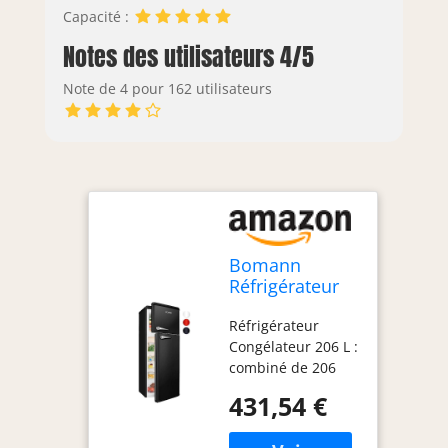
Capacité :
Notes des utilisateurs 4/5
Note de 4 pour 162 utilisateurs
Bomann
Réfrigérateur
Congélateur
Réfrigérateur
208 L DTR 353-
Congélateur 206 L :
1, Pose Libre,
combiné de 206
Noir
litres réunissant
431,54 €
réfrigération et
congélation,