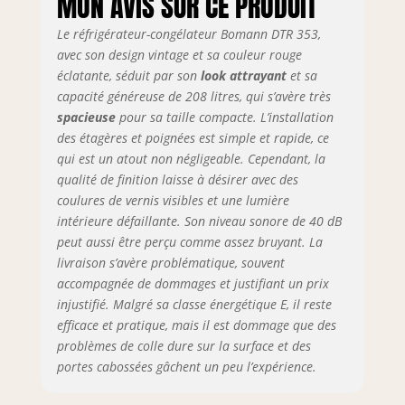
MON AVIS SUR CE PRODUIT
appareil classé E
Le réfrigérateur-congélateur Bomann DTR 353,
avec éclairage
intérieur, finition
avec son design vintage et sa couleur rouge
blanche
éclatante, séduit par son
look attrayant
et sa
capacité généreuse de 208 litres, qui s’avère très
spacieuse
pour sa taille compacte. L’installation
des étagères et poignées est simple et rapide, ce
qui est un atout non négligeable. Cependant, la
qualité de finition laisse à désirer avec des
coulures de vernis visibles et une lumière
intérieure défaillante. Son niveau sonore de 40 dB
peut aussi être perçu comme assez bruyant. La
livraison s’avère problématique, souvent
accompagnée de dommages et justifiant un prix
injustifié. Malgré sa classe énergétique E, il reste
efficace et pratique, mais il est dommage que des
problèmes de colle dure sur la surface et des
portes cabossées gâchent un peu l’expérience.