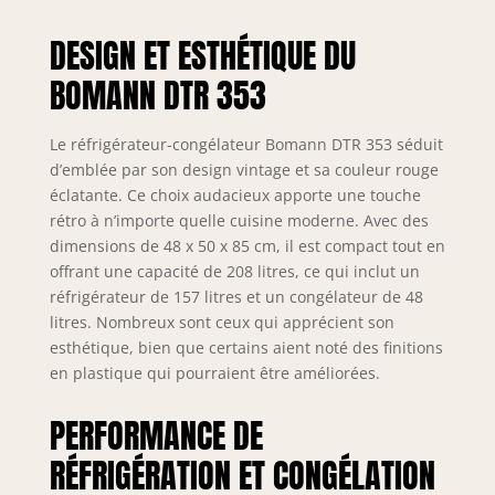
libre sans
encastrement, à
DESIGN ET ESTHÉTIQUE DU
placer selon
l'espace disponible
BOMANN DTR 353
Réglage de la
Température :
thermostat
Le réfrigérateur-congélateur Bomann DTR 353 séduit
réglable pour
d’emblée par son design vintage et sa couleur rouge
ajuster le froid
éclatante. Ce choix audacieux apporte une touche
selon la charge et
rétro à n’importe quelle cuisine moderne. Avec des
la saison Clayettes
dimensions de 48 x 50 x 85 cm, il est compact tout en
en Verre : clayettes
offrant une capacité de 208 litres, ce qui inclut un
en verre robustes
réfrigérateur de 157 litres et un congélateur de 48
et faciles à
litres. Nombreux sont ceux qui apprécient son
nettoyer pour
esthétique, bien que certains aient noté des finitions
organiser les
aliments Classe
en plastique qui pourraient être améliorées.
Énergétique E :
appareil classé E
PERFORMANCE DE
avec éclairage
RÉFRIGÉRATION ET CONGÉLATION
intérieur, finition
blanche