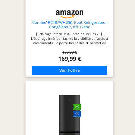
compresseur et service après-vente à vie. Si vous
avez besoin d'aide, veuillez nous contacter.
Comfee' RCT87WH2(E), Petit Réfrigérateur
Congélateur, 87L Blanc
【Éclairage intérieur & Porte-bouteilles 2L】-
L'éclairage intérieur facilite la visibilité et l'accès à
vos aliments. Le porte-bouteilles 2L permet de
ranger vos bouteilles de boisson en toute sécurité
199,99 €
et évite tout renversement accidentel. 【Étagères
amovibles pour un rangement flexible】 – Le
169,99 €
réfrigérateur est équipé de 2 étagères en verre
amovibles et d'un tiroir pour organiser vos
aliments. Il permet également de ranger
facilement des articles volumineux ou de forme
irrégulière. 【Porte réversible & Taille idéale】 - La
porte réversible permet une ouverture à droite
ou à gauche, s'adaptant à la plupart de cuisine.
Dimensions (cm) : H83.7 x L47 x P49.2.
【Fonctionnement Ultra-Silencieux】- Avec un
niveau sonore de seulement 40 dB, ce
réfrigérateur offre une performance de
refroidissement quasi silencieuse. Idéal pour les
cuisines ouvertes, les suites parentales et les
espaces de travail, garantissant zéro nuisance
sonore. 【Pieds réglables】- Ce réfrigérateur est
équipé de deux pieds avant réglables pour un
nivellement parfait même sur les sols irréguliers.