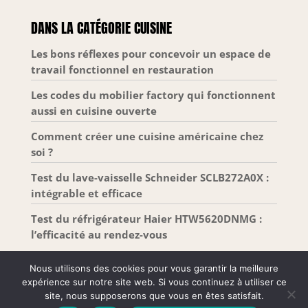
réfrigérateur CHiQ avec lumière LED intégrée est
facile à nettoyer et durable tout en garantissant
DANS LA CATÉGORIE CUISINE
une efficacité énergétique élevée, un faible givre et
un faible bruit, parfait pour la maison, les
dortoirs, les petits bureaux, les garages, les
Les bons réflexes pour concevoir un espace de
ateliers, etc. MEILLEUR SERVICE - Le réfrigérateur
travail fonctionnel en restauration
offre une garantie de 2 ans et le compresseur 12
ans. N'hésitez pas à nous contacter en cas de
problème.
Les codes du mobilier factory qui fonctionnent
aussi en cuisine ouverte
Comment créer une cuisine américaine chez
soi ?
Test du lave-vaisselle Schneider SCLB272A0X :
intégrable et efficace
Test du réfrigérateur Haier HTW5620DNMG :
l’efficacité au rendez-vous
Nous utilisons des cookies pour vous garantir la meilleure
expérience sur notre site web. Si vous continuez à utiliser ce
site, nous supposerons que vous en êtes satisfait.
Tous droits réservés –
Mentions Légales
-
Plan de