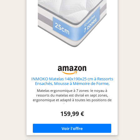
Excellente -
Réversible
Eté/Hiver
Certification :
Oeko-Tex -
Fabrication
européenne -
Garantie : 10 ans
INMOKO Matelas 140x190x25 cm à Ressorts
Ensachés, Mousse à Mémoire de Forme,
Soutien Ergonomique 7 Zones, Respirante,
Matelas ergonomique à 7 zones: le noyau à
Réversible, Fermeté Moyenne (H3/H4),
ressorts du matelas est divisé en sept zones,
Confort Équilibré, Sommeil Réparateur
ergonomique et adapté à toutes les positions de
sommeil. Caractéristiques plus durables: Le
matelas INMOKO possède des caractéristiques de
159,99 €
durabilité reconnues par des labels fiables
Support à ressorts ensachés indépendants:
Chaque matelas est équipé d’un noyau de ressorts
ensachés indépendants, offrant un soutien fort et
une stabilité, garantissant un soutien uniforme
tout au long du sommeil Matelas à ressorts