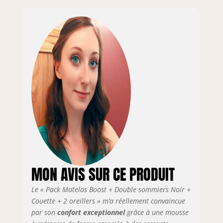
confort Bande
latéral : 3D micro
perforé - Coutil :
Coutil 100%
polyester micro
perforé ultra-
respirable
Indépendance de
couchage :
Excellente -
Réversible
Eté/Hiver
Certification :
Oeko-Tex -
Fabrication
européenne -
MON AVIS SUR CE PRODUIT
Garantie : 10 ans
Le « Pack Matelas Boost + Double sommiers Noir +
Couette + 2 oreillers » m’a réellement convaincue
par son
confort exceptionnel
grâce à une mousse