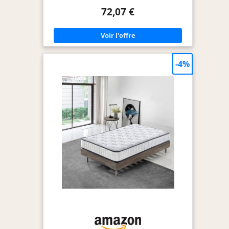
immédiatement l'équipe du service après-vente
72,07 €
Avenco à l'adresse email fournie dans la brochure
pour vous aider à résoudre le problème.Le
matelas Avenco prendra un minimum de 72
heures pour se rétablir après le déballage de
votre matelas Avenco, donc soyez Soyez donc
patient. Il Est Important de Dormir en Toute
Sécurité 🔵 les coutils à matelas Avenco sont testés
-4%
Oeko-Tex Standard 100 pour leur douceur et leur
respect de la peau. La mousse est certifiée
CertiPUR-US, exempte de substances nocives et
d'odeurs. Avec ce matelas hybride à ressorts, tout
le monde peut dormir en toute sérénité.
Conception Ultra-silencieuse 🔵 Le matelas Avenco
est fabriqué à partir de matériaux qui absorbent
le bruit et les vibrations afin que vous puissiez
profiter d'une nuit de sommeil paisible, et les
ressorts ensachés individuellement sont conçus
pour éviter les mouvements gênants entre les
partenaires. Cela signifie que vous ne serez pas
dérangé lorsque votre partenaire se retourne ou
se réveille, ce qui vous permet de profiter d'une
nuit de sommeil paisible. Soutien Supérieur 🔵 Le
matelas Avenco est doté de ressorts ensachés
individuels de haute qualité qui offrent une
absorption des chocs et une résilience
supérieures. La conception intelligente du matelas
offre un soutien personnalisé pour différentes
formes de corps et positions de sommeil,
répondant aux besoins des dormeurs sur le dos,