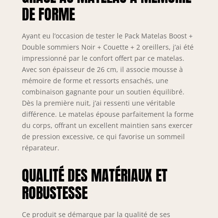
polyester micro
DE FORME
perforé ultra-
respirable
Ayant eu l’occasion de tester le Pack Matelas Boost +
Indépendance de
couchage :
Double sommiers Noir + Couette + 2 oreillers, j’ai été
Excellente -
impressionné par le confort offert par ce matelas.
Réversible
Avec son épaisseur de 26 cm, il associe mousse à
Eté/Hiver
mémoire de forme et ressorts ensachés, une
Certification :
combinaison gagnante pour un soutien équilibré.
Oeko-Tex -
Dès la première nuit, j’ai ressenti une véritable
Fabrication
différence. Le matelas épouse parfaitement la forme
européenne -
du corps, offrant un excellent maintien sans exercer
Garantie : 10 ans
de pression excessive, ce qui favorise un sommeil
réparateur.
QUALITÉ DES MATÉRIAUX ET
ROBUSTESSE
Ce produit se démarque par la qualité de ses