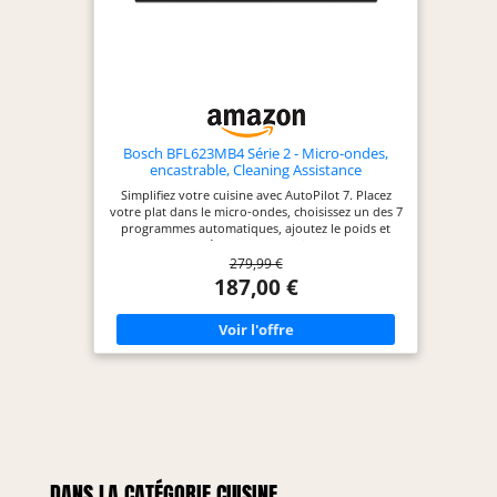
Bosch BFL623MB4 Série 2 - Micro-ondes,
encastrable, Cleaning Assistance
Simplifiez votre cuisine avec AutoPilot 7. Placez
votre plat dans le micro-ondes, choisissez un des 7
programmes automatiques, ajoutez le poids et
appuyez sur "Démarrer". AutoPilot s'occupe du
279,99 €
reste : mode, température et durée. Profitez de la
clarté de notre écran LED. Lisez facilement toutes
187,00 €
les informations de votre micro-ondes, même à
distance. Simplifiez la surveillance et le réglage de
vos cuissons grâce à cet affichage lumineux et
précis. Découvrez la commodité de notre porte à
ouverture latérale avec charnières à gauche. Cette
conception pratique simplifie l'accès en vous
laissant insérer et sortir vos plats facilement.
Faites le choix du confort ! Nettoyez votre micro-
ondes facilement ! Versez 400 ml d'eau et une
goutte de produit vaisselle, puis lancez le
programme de nettoyage. Les résidus se
ramollissent, vous n'avez plus qu'à passer un
DANS LA CATÉGORIE CUISINE
chiffon une fois le four refroidi. Micro‑ondes