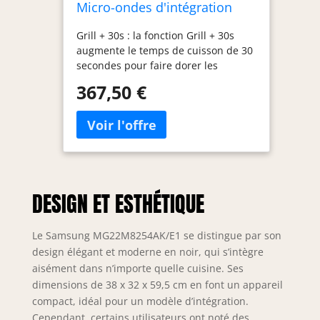
Micro-ondes d'intégration
22L 850W/Grill 1100W Noir
Grill + 30s : la fonction Grill + 30s
augmente le temps de cuisson de 30
secondes pour faire dorer les
aliments avec le grill et obtenir une
367,50 €
touche croustillante avec la texture
idéale. Eco Model: économisez de
l'argent avec le mode Eco, réduisant
considérablement la consommation
d'énergie en mode Satandby.
Lorsque vous n'utilisez pas le micro-
ondes, l'énergie utilisée pour
DESIGN ET ESTHÉTIQUE
maintenir les fonctions essentielles
est minime. Désodorisation: expulse
l'air de la cavité intérieure pour que
Le Samsung MG22M8254AK/E1 se distingue par son
les odeurs persistantes se dissipent
design élégant et moderne en noir, qui s’intègre
rapidement. En éliminant les
aisément dans n’importe quelle cuisine. Ses
mauvaises odeurs, la nourriture aura
dimensions de 38 x 32 x 59,5 cm en font un appareil
toujours un goût frais et délicieux
compact, idéal pour un modèle d’intégration.
comme il se doit. Keep Warm : la
Cependant, certains utilisateurs ont noté des