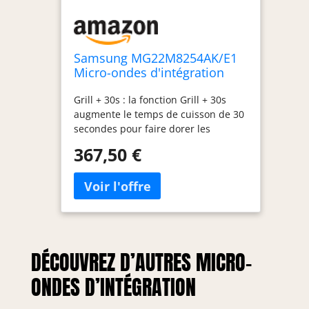
Samsung MG22M8254AK/E1
Micro-ondes d'intégration
22L 850W/Grill 1100W Noir
Grill + 30s : la fonction Grill + 30s
augmente le temps de cuisson de 30
secondes pour faire dorer les
aliments avec le grill et obtenir une
367,50 €
touche croustillante avec la texture
idéale. Eco Model: économisez de
l'argent avec le mode Eco, réduisant
considérablement la consommation
d'énergie en mode Satandby.
Lorsque vous n'utilisez pas le micro-
ondes, l'énergie utilisée pour
DÉCOUVREZ D’AUTRES MICRO-
maintenir les fonctions essentielles
est minime. Désodorisation: expulse
ONDES D’INTÉGRATION
l'air de la cavité intérieure pour que
les odeurs persistantes se dissipent