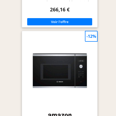
nettoyage Possédant un design élégant, il s'intègre
parfaitement dans tous types de cuisine Grâce au
266,16 €
mircro-ondes encastrable de Bosch, décongeler,
chauffer et préparer à la perfection vos aliments
Le micro-ondes est doté d'une cavité de 20L
pouvant faire chauffer ou décongéler des aliments
ayant une taille importante Livraison : 1x Micro-
ondes encastrable Série 6
-12%