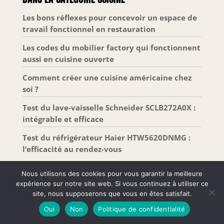
compact : capacité 20 L, dimensions 38,2 x 59,5 x
33,5 cm (H x L x P), format gain de place pour
Les bons réflexes pour concevoir un espace de
petites cuisines et plans de travail, installation
travail fonctionnel en restauration
pratique, idéal pour réchauffage et cuisson
quotidienne.
Les codes du mobilier factory qui fonctionnent
aussi en cuisine ouverte
Comment créer une cuisine américaine chez
soi ?
Test du lave-vaisselle Schneider SCLB272A0X :
intégrable et efficace
Test du réfrigérateur Haier HTW5620DNMG :
l’efficacité au rendez-vous
Nous utilisons des cookies pour vous garantir la meilleure
expérience sur notre site web. Si vous continuez à utiliser ce
site, nous supposerons que vous en êtes satisfait.
Tous droits réservés –
Mentions Légales
-
Plan de
Oui
Non
Politique de confidentialité
site
-
Contact