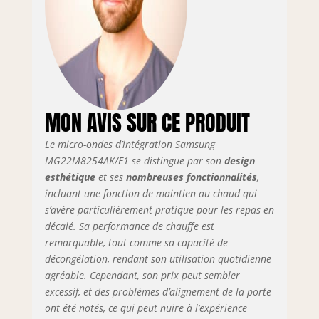
fonction Keep Warm garde les plats
au chaud à la bonne température
sans surchauffer. Quick Defrost :
décongeler les aliments de manière
rapide et uniforme assurant leur
fraîcheur et leur texture d'origine.
Revêtement en émail Céramique
MON AVIS SUR CE PRODUIT
Enamel: l'intérieur du micro-ondes
est recouvert d'un matériau
Le micro-ondes d’intégration Samsung
céramique de haute durabilité, facile
MG22M8254AK/E1 se distingue par son
design
à nettoyer, résistant à la rouille et
aux rayures.
esthétique
et ses
nombreuses fonctionnalités
,
incluant une fonction de maintien au chaud qui
s’avère particulièrement pratique pour les repas en
décalé. Sa performance de chauffe est
remarquable, tout comme sa capacité de
décongélation, rendant son utilisation quotidienne
agréable. Cependant, son prix peut sembler
excessif, et des problèmes d’alignement de la porte
ont été notés, ce qui peut nuire à l’expérience