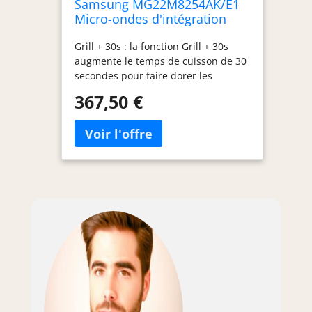
Samsung MG22M8254AK/E1
Micro-ondes d'intégration
22L 850W/Grill 1100W Noir
Grill + 30s : la fonction Grill + 30s
augmente le temps de cuisson de 30
secondes pour faire dorer les
aliments avec le grill et obtenir une
367,50 €
touche croustillante avec la texture
idéale. Eco Model: économisez de
l'argent avec le mode Eco, réduisant
considérablement la consommation
d'énergie en mode Satandby.
Lorsque vous n'utilisez pas le micro-
ondes, l'énergie utilisée pour
maintenir les fonctions essentielles
est minime. Désodorisation: expulse
l'air de la cavité intérieure pour que
les odeurs persistantes se dissipent
rapidement. En éliminant les
mauvaises odeurs, la nourriture aura
toujours un goût frais et délicieux
comme il se doit. Keep Warm : la