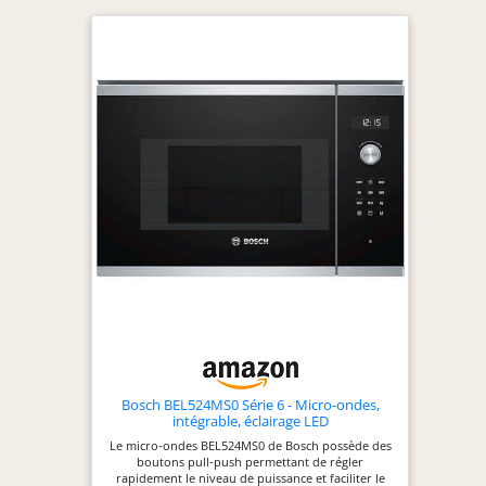
rapidement. En éliminant les
mauvaises odeurs, la nourriture aura
toujours un goût frais et délicieux
comme il se doit. Keep Warm : la
fonction Keep Warm garde les plats
au chaud à la bonne température
sans surchauffer. Quick Defrost :
décongeler les aliments de manière
rapide et uniforme assurant leur
fraîcheur et leur texture d'origine.
Revêtement en émail Céramique
Enamel: l'intérieur du micro-ondes
est recouvert d'un matériau
céramique de haute durabilité, facile
à nettoyer, résistant à la rouille et
aux rayures.
Bosch BEL524MS0 Série 6 - Micro-ondes,
intégrable, éclairage LED
Le micro-ondes BEL524MS0 de Bosch possède des
boutons pull-push permettant de régler
rapidement le niveau de puissance et faciliter le