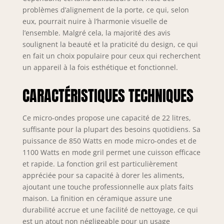
fonction Keep Warm garde les plats
problèmes d’alignement de la porte, ce qui, selon
au chaud à la bonne température
sans surchauffer. Quick Defrost :
eux, pourrait nuire à l’harmonie visuelle de
décongeler les aliments de manière
l’ensemble. Malgré cela, la majorité des avis
rapide et uniforme assurant leur
soulignent la beauté et la praticité du design, ce qui
fraîcheur et leur texture d'origine.
en fait un choix populaire pour ceux qui recherchent
Revêtement en émail Céramique
un appareil à la fois esthétique et fonctionnel.
Enamel: l'intérieur du micro-ondes
est recouvert d'un matériau
CARACTÉRISTIQUES TECHNIQUES
céramique de haute durabilité, facile
à nettoyer, résistant à la rouille et
aux rayures.
Ce micro-ondes propose une capacité de 22 litres,
suffisante pour la plupart des besoins quotidiens. Sa
puissance de 850 Watts en mode micro-ondes et de
1100 Watts en mode gril permet une cuisson efficace
et rapide. La fonction gril est particulièrement
appréciée pour sa capacité à dorer les aliments,
ajoutant une touche professionnelle aux plats faits
maison. La finition en céramique assure une
durabilité accrue et une facilité de nettoyage, ce qui
est un atout non négligeable pour un usage