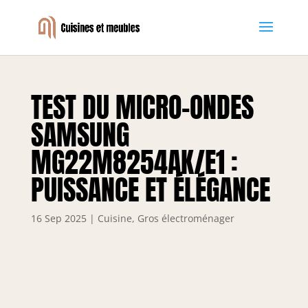
TEST DU MICRO-ONDES
SAMSUNG
MG22M8254AK/E1 :
PUISSANCE ET ÉLÉGANCE
16 Sep 2025
|
Cuisine
,
Gros électroménager