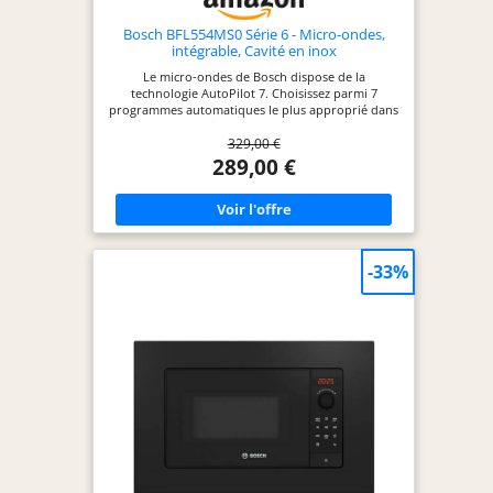
Bosch BFL554MS0 Série 6 - Micro-ondes,
intégrable, Cavité en inox
Le micro-ondes de Bosch dispose de la
technologie AutoPilot 7. Choisissez parmi 7
programmes automatiques le plus approprié dans
le menu et le micro-ondes se charge du reste.
329,00 €
Possédant un design élégant, il s'intègre
parfaitement dans tous types de cuisine. Le micro-
289,00 €
ondes dispose d'un écran LED à affichage
permettant de faciliter son utilisation. L'écran
permet d'indiquer le temps restant mais aussi
l'heure grâce à son horloge interne. Son bouton
push-pull facilite le nettoyage. Pour niche de 38
cm
-33%