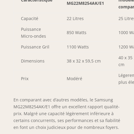
MG22M8254AK/E1
compar
Capacité
22 Litres
25 Litre
Puissance
850 Watts
1000 Wa
Micro-ondes
Puissance Gril
1100 Watts
1200 Wa
40 x 35 
Dimensions
38 x 32 x 59,5 cm
cm
Légere
Prix
Modéré
plus él
En comparant avec d’autres modèles, le Samsung
MG22M8254AK/E1 offre un excellent rapport qualité-
prix. Malgré une capacité légèrement inférieure à
certains concurrents, ses performances et sa fiabilité
en font un choix judicieux pour de nombreux foyers.