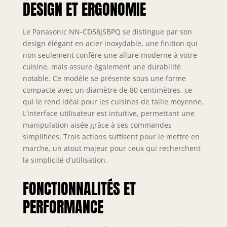
DESIGN ET ERGONOMIE
27 LITRE
COMBINATION
S/STEEL)
Le Panasonic NN-CD58JSBPQ se distingue par son
design élégant en acier inoxydable, une finition qui
non seulement confère une allure moderne à votre
cuisine, mais assure également une durabilité
notable. Ce modèle se présente sous une forme
compacte avec un diamètre de 80 centimètres, ce
qui le rend idéal pour les cuisines de taille moyenne.
L’interface utilisateur est intuitive, permettant une
manipulation aisée grâce à ses commandes
simplifiées. Trois actions suffisent pour le mettre en
marche, un atout majeur pour ceux qui recherchent
la simplicité d’utilisation.
FONCTIONNALITÉS ET
PERFORMANCE