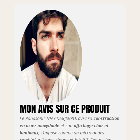
(PANASONIC
27 LITRE
COMBINATION
S/STEEL)
MON AVIS SUR CE PRODUIT
Le Panasonic NN-CD58JSBPQ, avec sa
construction
en acier inoxydable
et son
affichage clair et
lumineux
, s’impose comme un micro-ondes
combiné à l’usage simple et intuitif. Son design