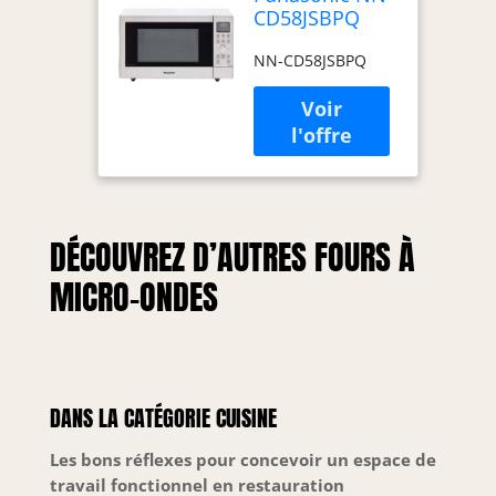
CD58JSBPQ
forno a
NN-CD58JSBPQ
microonde
Acciaio inox
Microonde
combinato
Superficie
piana 27 L
1000 W
(PANASONIC
DÉCOUVREZ D’AUTRES FOURS À
27 LITRE
COMBINATION
MICRO-ONDES
S/STEEL)
DANS LA CATÉGORIE CUISINE
Les bons réflexes pour concevoir un espace de
travail fonctionnel en restauration