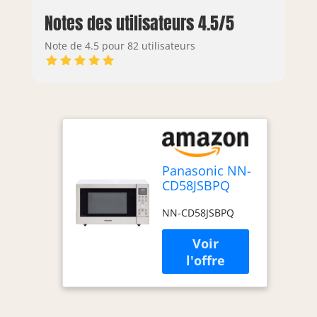
Notes des utilisateurs 4.5/5
Note de 4.5 pour 82 utilisateurs
Panasonic NN-
CD58JSBPQ
forno a
NN-CD58JSBPQ
microonde
Acciaio inox
Microonde
combinato
Superficie
piana 27 L
1000 W