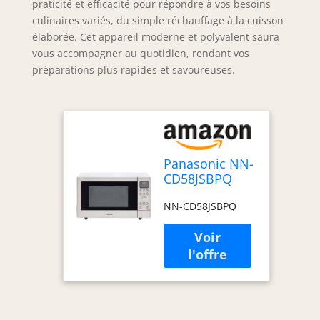
praticité et efficacité pour répondre à vos besoins
culinaires variés, du simple réchauffage à la cuisson
élaborée. Cet appareil moderne et polyvalent saura
vous accompagner au quotidien, rendant vos
préparations plus rapides et savoureuses.
Panasonic NN-
CD58JSBPQ
forno a
NN-CD58JSBPQ
microonde
Acciaio inox
Microonde
combinato
Superficie
piana 27 L
1000 W
(PANASONIC