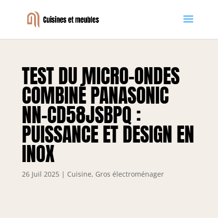
TEST DU MICRO-ONDES
COMBINÉ PANASONIC
NN-CD58JSBPQ :
PUISSANCE ET DESIGN EN
INOX
26 Juil 2025
|
Cuisine
,
Gros électroménager