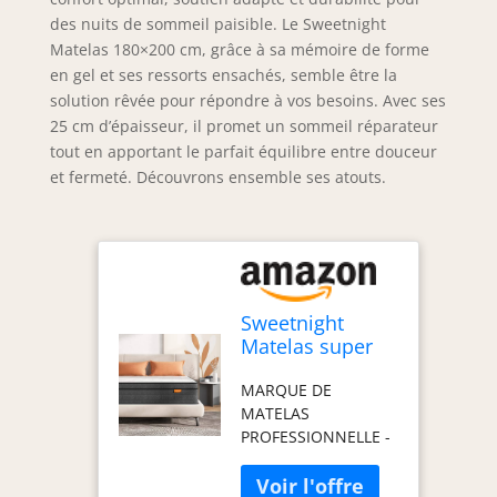
des nuits de sommeil paisible. Le Sweetnight
Matelas 180×200 cm, grâce à sa mémoire de forme
en gel et ses ressorts ensachés, semble être la
solution rêvée pour répondre à vos besoins. Avec ses
25 cm d’épaisseur, il promet un sommeil réparateur
tout en apportant le parfait équilibre entre douceur
et fermeté. Découvrons ensemble ses atouts.
Sweetnight
Matelas super
king size à
MARQUE DE
ressorts en
MATELAS
mousse à
PROFESSIONNELLE -
mémoire de
En tant que matelas
forme en gel de
de la série Twilight
25,4 cm -