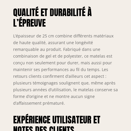
le fond ne glisse pas
facilement. CERTIFIÉ
QUALITÉ ET DURABILITÉ À
RESPECTUEUX DU
CLIMAT - Le tricot
L’ÉPREUVE
matelassé est
respectueux de la
L’épaisseur de 25 cm combine différents matériaux
peau. La mousse
de haute qualité, assurant une longévité
certifiée et les
remarquable au produit. Fabriqué dans une
ressorts en acier au
carbone de haute
combinaison de gel et de polyester, ce matelas est
qualité empêchent
conçu non seulement pour durer, mais aussi pour
la rouille et la
maintenir ses performances au fil du temps. Les
déformation.
retours clients confirment d’ailleurs cet aspect :
Bienvenue dans le
plusieurs témoignages soulignent que, même après
choix de ce matelas
plusieurs années d’utilisation, le matelas conserve sa
pour sommeil plus
forme d’origine et ne montre aucun signe
sain. SANS
d’affaissement prématuré.
INTERRUPTION - Les
ressorts enveloppés
EXPÉRIENCE UTILISATEUR ET
individuellement
sont enfermés dans
NOTES DES CLIENTS
des poches