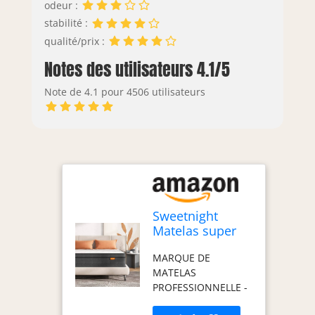
odeur :
stabilité :
qualité/prix :
Notes des utilisateurs 4.1/5
Note de 4.1 pour 4506 utilisateurs
Sweetnight
Matelas super
king size à
MARQUE DE
ressorts en
MATELAS
mousse à
PROFESSIONNELLE -
mémoire de
En tant que matelas
forme en gel de