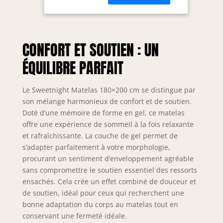
la plus classique de
Hybride
Sweetnight, ce
respirant -
matelas 180x200x25
Isolation de
cm est composé de
mouvement -
CONFORT ET SOUTIEN : UN
ressorts enveloppés
Spirales
individuellement et
emballées
ÉQUILIBRE PARFAIT
de mousse à
individuellement
mémoire de forme
- 180 x 200 x 25
en gel. AIDE POUR
cm
Le Sweetnight Matelas 180×200 cm se distingue par
VOS PROBLÈMES DE
son mélange harmonieux de confort et de soutien.
SOMMEIL -
Doté d’une mémoire de forme en gel, ce matelas
Sweetnight matelas
offre une expérience de sommeil à la fois relaxante
offre un excellent
et rafraîchissante. La couche de gel permet de
soutien, un
s’adapter parfaitement à votre morphologie,
soulagement de la
procurant un sentiment d’enveloppement agréable
fatigue et une
sans compromettre le soutien essentiel des ressorts
dissipation de la
ensachés. Cela crée un effet combiné de douceur et
chaleur. Ce matelas
a une fermeté
de soutien, idéal pour ceux qui recherchent une
moyenne, les bords
bonne adaptation du corps au matelas tout en
ne s'affaissent pas et
conservant une fermeté idéale.