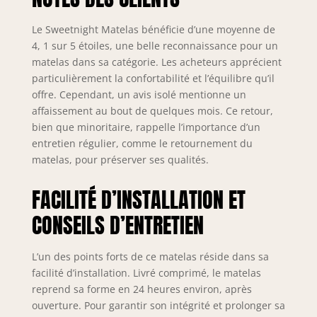
séparées, ils
bougent bien
Le Sweetnight Matelas bénéficie d’une moyenne de
indépendamment
4, 1 sur 5 étoiles, une belle reconnaissance pour un
pour réduire le bruit
matelas dans sa catégorie. Les acheteurs apprécient
du retournement et
particulièrement la confortabilité et l’équilibre qu’il
fournir un soutien
offre. Cependant, un avis isolé mentionne un
ciblé pour vos
affaissement au bout de quelques mois. Ce retour,
différentes positions
bien que minoritaire, rappelle l’importance d’un
de sommeil.
entretien régulier, comme le retournement du
CONCEPTION
EUROPÉENNE - La
matelas, pour préserver ses qualités.
couche de mousse à
mémoire de forme
FACILITÉ D’INSTALLATION ET
en gel s'adapte
CONSEILS D’ENTRETIEN
lentement au poids
et à la température
de votre corps, elle
L’un des points forts de ce matelas réside dans sa
fournit un coussin
facilité d’installation. Livré comprimé, le matelas
de sorte que vous ne
reprend sa forme en 24 heures environ, après
sentez jamais les
ouverture. Pour garantir son intégrité et prolonger sa
ressorts pour un