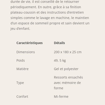
durée de vie, il est conseillé de le retourner
confort optimal.
SANS RISQUE - En
périodiquement. En outre, grâce à sa finition
tant que fabricant,
plateau-coussin et des instructions d’entretien
nous garantissons
simples comme le lavage en machine, le maintien
nos matelas pendant
d’un espace de sommeil propre et sain devient un
10 ans. Si vous
jeu d’enfant.
n'êtes pas satisfait,
n'hésitez pas à nous
contacter. Nous vous
Caractéristiques
Détails
recommandons de
laisser le matelas
Dimensions
200 x 180 x 25 cm
pendant 72 heures
Poids
49, 5 kg
pour qu'il reprenne
sa forme initiale.
Matière
Gel et polyester
Ressorts ensachés
Type
avec mémoire de
forme
Confort
Mi-ferme