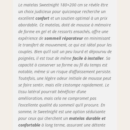
Le matelas Sweetnight 180×200 cm se révèle être
le fond ne glisse pas
facilement. CERTIFIÉ
un choix judicieux pour quiconque recherche un
RESPECTUEUX DU
excellent
confort
et un soutien optimal à un prix
CLIMAT - Le tricot
abordable. Ce matelas, doté de mousse à mémoire
matelassé est
de forme en gel et de ressorts ensachés, offre une
respectueux de la
expérience de
sommeil réparateur
en minimisant
peau. La mousse
le transfert de mouvement, ce qui est idéal pour les
certifiée et les
couples. Bien qu’il soit un peu lourd et dépourvu de
ressorts en acier au
poignées, il est tout de même
facile à installer
. Sa
carbone de haute
capacité à conserver sa forme au fil du temps est
qualité empêchent
notable, même si un risque d’affaissement persiste.
la rouille et la
déformation.
Toutefois, une légère odeur initiale de mousse peut
Bienvenue dans le
se faire sentir, mais elle s’estompe rapidement. Le
choix de ce matelas
tissu latéral pourrait bénéficier d’une
pour sommeil plus
amélioration, mais cela ne compromet pas
sain. SANS
l’excellente qualité du sommeil qu’il procure. En
INTERRUPTION - Les
somme, le Sweetnight est une option séduisante
ressorts enveloppés
pour ceux qui cherchent un
matelas durable et
individuellement
confortable
à long terme, assurant une détente
sont enfermés dans