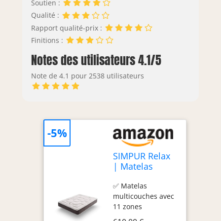
Soutien :
Qualité :
Rapport qualité-prix :
Finitions :
Notes des utilisateurs 4.1/5
Note de 4.1 pour 2538 utilisateurs
-5%
SIMPUR Relax
| Matelas
200x200 cm
✅ Matelas
Royal Top
multicouches avec
Viscoélastique
11 zones
et Ressorts
spécifiques, offrant
Ensachés | 30