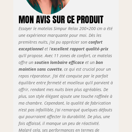
aérations qui
assurent une
bonne
MON AVIS SUR CE PRODUIT
respirabilité.
Essayer le matelas Simpur Relax 200×200 cm a été
une expérience marquante pour moi. Dès les
premières nuits, j’ai pu apprécier son
confort
exceptionnel
et l’
excellent rapport qualité-prix
qu’il propose. Avec 11 zones de confort, ce matelas
offre un
soutien lombaire efficace
et un
bon
maintien sans cuvette
, ce qui est crucial pour un
repos réparateur. J’ai été conquise par le parfait
équilibre entre fermeté et moelleux qu’il parvient à
offrir, rendant mes nuits bien plus agréables. De
plus, son style élégant ajoute une touche raffinée à
ma chambre. Cependant, la qualité de fabrication
n’est pas infaillible, j’ai remarqué quelques défauts
qui pourraient affecter la durabilité. De plus, une
fois affaissé, il manque un peu de réactivité.
Malgré cela, ses performances en termes de