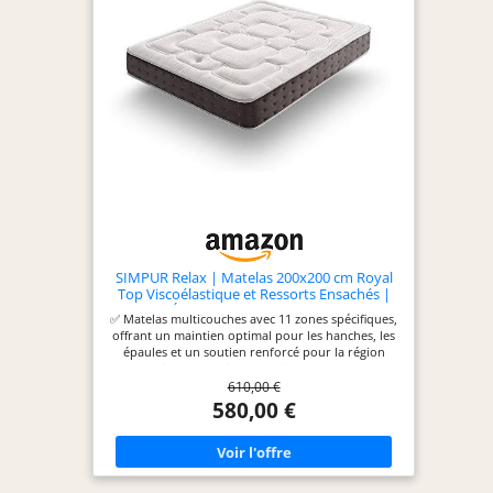
système Air-Fresh et les 4 poignées horizontales
facilitent également sa manipulation.
[EXTRÊMEMENT DURABLE] Conçu pour être
ergonomique, anatomique et anti-statique, ce
matelas bénéficie de traitements anti-acariens,
antibactériens et antifongiques pour préserver
votre santé. Certifié Oeko-Tex, ISO 9001 et CETEM,
il est fabriqué en UE afin de garantir une qualité
irréprochable et une durabilité exceptionnelle.
[GARANTIE ET EXPÉDITION OPTIMISÉES] Livré
compressé pour garantir une hygiène optimale et
faciliter le transport, ce matelas reprend sa forme
d’origine sous 24 heures. Il est soigneusement
emballé dans son packaging d’origine et protégé
par une boîte en carton. La garantie Simpur de 10
ans vous offre une confiance totale lors de votre
achat.
SIMPUR Relax | Matelas 200x200 cm Royal
Top Viscoélastique et Ressorts Ensachés |
30 cm d'Épaisseur | 11 Zones de Confort |
✅ Matelas multicouches avec 11 zones spécifiques,
Mi-Ferme et Moelleux.
offrant un maintien optimal pour les hanches, les
épaules et un soutien renforcé pour la région
lombaire. Le soutien lombaire et les ressorts
610,00 €
offrent un maintien anatomique précis adapté à
chaque morphologie. Indépendance des zones de
580,00 €
couchage et tissu avec régulation de température.
Circulation totale de l'air grâce à des aérations qui
assurent une bonne respirabilité.