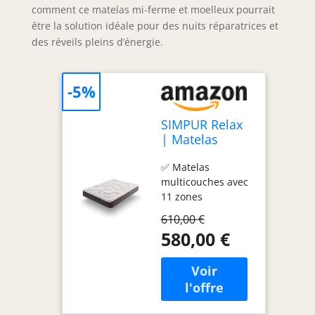
comment ce matelas mi-ferme et moelleux pourrait
être la solution idéale pour des nuits réparatrices et
des réveils pleins d’énergie.
-5%
SIMPUR Relax
| Matelas
200x200 cm
✅ Matelas
Royal Top
multicouches avec
Viscoélastique
11 zones
et Ressorts
spécifiques, offrant
Ensachés | 30
610,00 €
un maintien
cm d'Épaisseur
580,00 €
optimal pour les
| 11 Zones de
hanches, les
Confort | Mi-
épaules et un
Ferme et
soutien renforcé
Moelleux.
pour la région
lombaire. Le