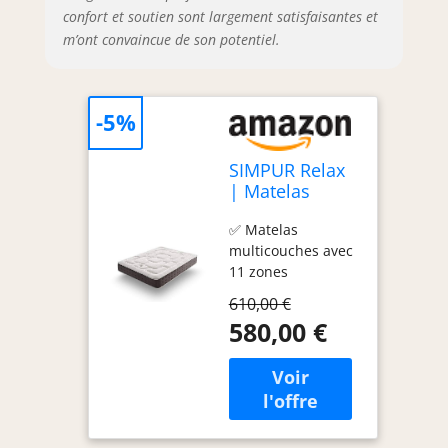
confort et soutien sont largement satisfaisantes et
m’ont convaincue de son potentiel.
-5%
SIMPUR Relax
| Matelas
200x200 cm
✅ Matelas
Royal Top
multicouches avec
Viscoélastique
11 zones
et Ressorts
spécifiques, offrant
Ensachés | 30
610,00 €
un maintien
cm d'Épaisseur
580,00 €
optimal pour les
| 11 Zones de
hanches, les
Confort | Mi-
épaules et un
Ferme et
soutien renforcé
Moelleux.
pour la région
lombaire. Le