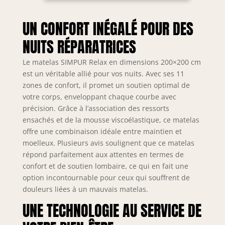
soutien lombaire
et les ressorts
UN CONFORT INÉGALÉ POUR DES
offrent un
NUITS RÉPARATRICES
maintien
anatomique précis
Le matelas SIMPUR Relax en dimensions 200×200 cm
adapté à chaque
morphologie.
est un véritable allié pour vos nuits. Avec ses 11
Indépendance des
zones de confort, il promet un soutien optimal de
zones de couchage
votre corps, enveloppant chaque courbe avec
et tissu avec
précision. Grâce à l’association des ressorts
régulation de
ensachés et de la mousse viscoélastique, ce matelas
température.
offre une combinaison idéale entre maintien et
Circulation totale
moelleux. Plusieurs avis soulignent que ce matelas
de l'air grâce à des
répond parfaitement aux attentes en termes de
aérations qui
confort et de soutien lombaire, ce qui en fait une
assurent une
option incontournable pour ceux qui souffrent de
bonne
douleurs liées à un mauvais matelas.
respirabilité.
UNE TECHNOLOGIE AU SERVICE DE