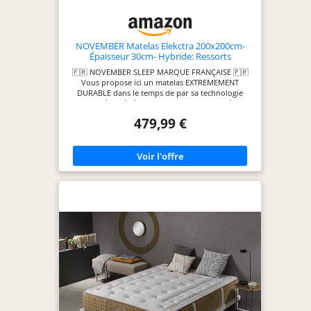
NOVEMBER Matelas Elekctra 200x200cm-
Épaisseur 30cm- Hybride: Ressorts
ensachés+Mousse Mémoire de Forme -
🇫🇷 NOVEMBER SLEEP MARQUE FRANÇAISE 🇫🇷
Soutien Tonique & indépendance de
Vous propose ici un matelas EXTREMEMENT
Couchage-Label SANITIZED(Anti
DURABLE dans le temps de par sa technologie
bactérien/acarien)
dernière génération de ressorts ensachés
individuellement - L’épaisseur totale de 30 cm en
479,99 €
fait un matelas assurant un soutien de la colonne
vertébrale performant - 🚚 LIVRAISON 🚚 EXPRESS
24/48h garantie (Avec prise de RDV) 💆‍♂️ UN
COUCHAGE TONIQUE ET RÉPARATEUR 💆‍♀️ Le noyau
composé de ressorts ensachés sur 7 zones de
confort est la solution parfaite pour contrôler les
points de pressions en s'adaptant aux différentes
parties du corps et offrir une indépendance de
couchage efficace (permet de dormir à deux sans
dérangements) 🌙 RESPIRABILITÉ et SOUTIEN 🌙
L’air entre chaque ressort ensaché offre une
ventilation idéale contre les acariens, les bactéries
et les moisissures. La mousse polyuréthane
alvéolée ventilée de haute densité 35kg/m3
permet un soutien bien équilibré entre souplesse
et fermeté ☁️ ACCUEIL CONFORTABLE ET DOUX ☁️
Effet « comme dans un nuage » Cela grâce au 5cm
de mémoire de forme D50kg/m3 et son coutil