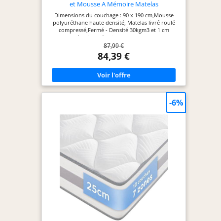
et Mousse A Mémoire Matelas
Dimensions du couchage : 90 x 190 cm,Mousse
polyuréthane haute densité, Matelas livré roulé
compressé,Fermé - Densité 30kgm3 et 1 cm
Mousse mémoire .Aération par bandes 3D tout le
87,99 €
tour du matelas. Il épouse les formes de votre
corps et répartit de façon uniforme la pression
84,39 €
pour vous faire profiter d’une grande sensation
de confort, quelle que soit votre posture de
sommeil. Matelas 22 cm d'Epaisseur totale
distribué en différentes couches pour obtenir une
meilleure composition et qualité. Matelas
réversible à deux faces entièrement
-6%
utilisables.Entretien facile et Respirant : La housse
en tissu tricoté a un meilleur toucher, permet au
matelas de «respirer», évacuer la chaleur et
absorbe l’humidité. Anti-acarien, anti-bactérien,
anti-moisissure, hypoallergénique Certifications et
Normes pour garantir la qualité du matelas et des
matériaux utilisés dans sa fabrication, nous
proposons un matelas certifié et réglementé dans
les réglementations plus importantes de
l'industrie textile, offrant qualité et sécurité:
Certificat Oeko-tex textiles de confiance, Système
de qualité, Certification ISO 9001 Si vous n'êtes pas
satisfait pour une raison quelconque, n'hésitez
pas à nous contacter pour un retour et un
remboursement. Attendez 48 à 72h pour laisser
reprendre sa forme d’origine. S'il vous plaît noter: