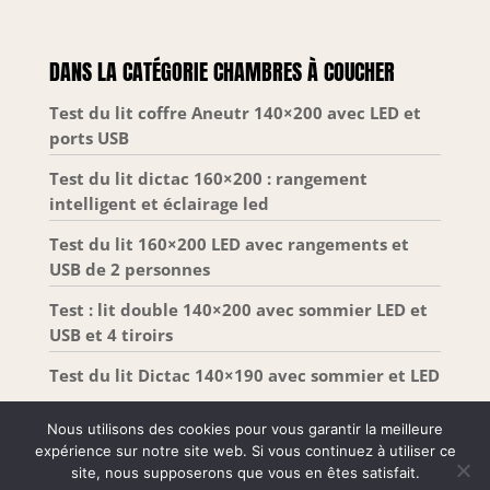
pour protéger votre santé INSTALLATION SIMPLE :
Expédiés comprimés et roulés dans une boîte
pratique, les matelas à ressort et mémoire de
forme se déploient facilement et reprennent leur
DANS LA CATÉGORIE CHAMBRES À COUCHER
forme complète en 72 heures après ouverture
SÉRÉNITÉ GARANTIE : Tous les matelas Zinus
bénéficient d’une garantie limitée de 10 ans incluse
Test du lit coffre Aneutr 140×200 avec LED et
; Un véritable gage de qualité et de durabilité pour
ports USB
un sommeil réparateur durable
Test du lit dictac 160×200 : rangement
intelligent et éclairage led
Test du lit 160×200 LED avec rangements et
USB de 2 personnes
Test : lit double 140×200 avec sommier LED et
USB et 4 tiroirs
Test du lit Dictac 140×190 avec sommier et LED
Nous utilisons des cookies pour vous garantir la meilleure
expérience sur notre site web. Si vous continuez à utiliser ce
site, nous supposerons que vous en êtes satisfait.
Tous droits réservés –
Mentions Légales
-
Plan de