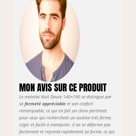
aertch+ 19,5 cm
densite 40 kgs/m3
- hauteur totale 23
cm " - tissu strech
3d hyper ventilé
qui permet une
parfaite circulation
d'air pour une
respiration
optimale du
matelas ✅ Accueil
ferme et soutien
très ferme pour un
MON AVIS SUR CE PRODUIT
bon maintien du
dos 🌙 Et tous les
Le matelas Nuit Douce 140×190 se distingue par
matériaux sont
certifiés oeko-tex
sa
fermeté appréciable
et son confort
standard 240 🛡️
remarquable, ce qui en fait un choix pertinent
Garanti 5 ans -
pour ceux qui recherchent un soutien très ferme.
deux faces de
Léger et facile à manipuler, il ne se déforme pas
couchage pour une
facilement et reprend rapidement sa forme, ce qui
plus longue durée