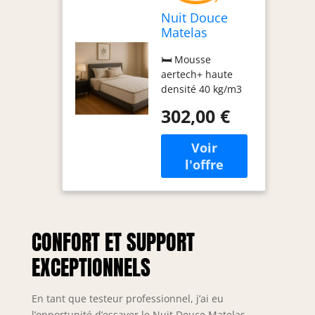
Nuit Douce
Matelas
140x190
🛏️ Mousse
Densité 40
aertech+ haute
Kg/m3 -
densité 40 kg/m3
Hauteur 23 Cm
nouvelle
- Soutien Très
302,00 €
génération 🌱
Ferme -
"tissu 100 %
polyester 180
gr/m2 -
rembourrage
450gr/m2 60%
cotton 40%
polyester - ame
CONFORT ET SUPPORT
100 %
polyurethane
EXCEPTIONNELS
aertch+ 19,5 cm
densite 40 kgs/m3
- hauteur totale 23
En tant que testeur professionnel, j’ai eu
cm " - tissu strech
l’opportunité d’essayer le Nuit Douce Matelas