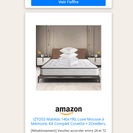
avec un soutien jusqu’à 110 kg pour les matelas
une personne et 230 kg pour les matelas deux
personnes MATÉRIAUX DE QUALITÉ SUPÉRIEURE :
Combinant 1 cm de mousse haute densité durable
et 19 cm de ressorts ensachés, ainsi qu'une housse
grise et blanche douce et respirante avec un
magnifique matelassage, ce matelas est aussi beau
qu'il est agréable à utiliser. INSTALLATION SIMPLE :
Expédiés comprimés et roulés dans une boîte
pratique, les matelas à ressort et mémoire de
forme se déploient facilement et reprennent leur
forme complète en 72 heures après ouverture
SÉRÉNITÉ GARANTIE : Tous les matelas Zinus
bénéficient d’une garantie limitée de 10 ans incluse
; Un véritable gage de qualité et de durabilité pour
un sommeil réparateur durable
IZTOSS Matelas 140x190, Luxe Mousse à
Mémoire, Kit Complet Couette + 2Oreillers,
Ergonomique Haute Résilience
[Rétablissement] Veuillez accorder entre 24 et 72