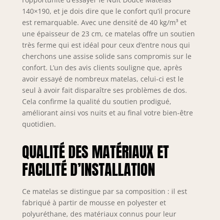
3d hyper ventilé
140×190, et je dois dire que le confort qu’il procure
qui permet une
est remarquable. Avec une densité de 40 kg/m³ et
parfaite circulation
une épaisseur de 23 cm, ce matelas offre un soutien
d'air pour une
très ferme qui est idéal pour ceux d’entre nous qui
respiration
cherchons une assise solide sans compromis sur le
optimale du
confort. L’un des avis clients souligne que, après
matelas ✅ Accueil
avoir essayé de nombreux matelas, celui-ci est le
ferme et soutien
très ferme pour un
seul à avoir fait disparaître ses problèmes de dos.
bon maintien du
Cela confirme la qualité du soutien prodigué,
dos 🌙 Et tous les
améliorant ainsi vos nuits et au final votre bien-être
matériaux sont
quotidien.
certifiés oeko-tex
standard 240 🛡️
QUALITÉ DES MATÉRIAUX ET
Garanti 5 ans -
deux faces de
FACILITÉ D’INSTALLATION
couchage pour une
plus longue durée
Ce matelas se distingue par sa composition : il est
de vie du matelas
fabriqué à partir de mousse en polyester et
polyuréthane, des matériaux connus pour leur