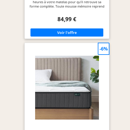
heures à votre matelas pour qu’il retrouve sa
forme complète. Toute mousse mémoire reprend
sa forme plus rapidement dans une pièce chaude.
À sa réception, par temps froid, le matelas peut
84,99 €
mettre un peu plus de temps à se décompresser et
retrouver sa taille initiale. La durée de
décompression du matelas varie selon
l’environnement ambiant. [Qualité et
Certifications] Chaque matelas est fabriqué avec
exigence et intégrité, et bénéficie des certifications
CertiPUR-US et OEKO-TEX Standard 100. Il est
-6%
produit sous des contrôles qualité stricts et
inspecté individuellement avant l’expédition.
Notre équipe clientèle dédiée reste à votre
disposition pour toute question ou remarque
concernant le matelas. [Confort et soutien] Ce
matelas est conçu pour améliorer votre repos
grâce à une fermeté modérée alliant soutien et
confort. Sa structure multicouche avancée
optimise la régulation thermique, vous
permettant de dormir sans perturbation et plus
profondément. [Sommeil frais et confortable] La
housse du matelas à mousse mémoire 140x190 cm
est fabriquée en tissu tricoté haute qualité, offrant
un confort supérieur et une grande durabilité. Les
tissus tricotés possèdent une excellente
respirabilité, sont doux au toucher et assurent
une circulation de l’air renforcée pour des nuits
de sommeil plus fraîches. Ce matelas convient
parfaitement aux personnes qui ont tendance à