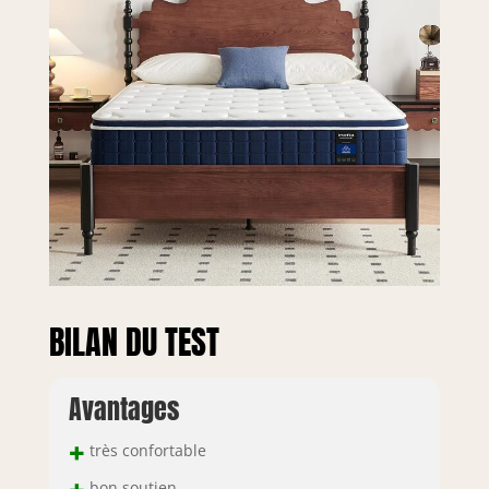
Avec notre période
d'essai de 100
nuits sans risque,
nous pouvons être
sûr que le matelas
160x200 cm avec
une hauteur de 26
cm et une fermeté
H3 memoire de
forme vous
convient
parfaitement.Et si
jamais vous avez
des questions ou
BILAN DU TEST
des problèmes,
notre service en
ligne Inofia est à
votre disposition
Avantages
rapidement.Le
matelas est scellé
+
très confortable
sous vide et
bon soutien