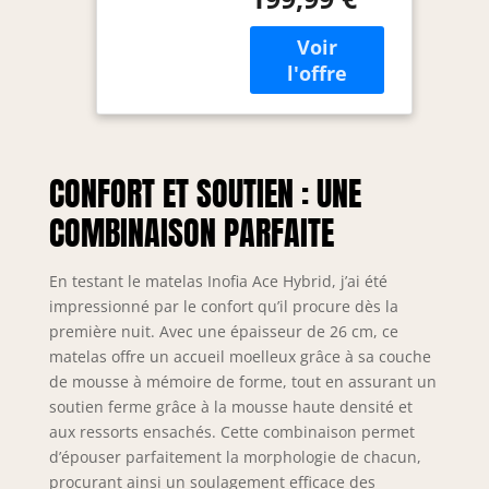
Hybrid Firm， Ace
Respirante et
Hybrid et Ace
Ressorts
Hybrid Pro. Le
Ensachés
matelas Ace Hybrid
Indépendants,
de 160 x 200 cm a
7 Zones
une hauteur de 26
Ergonomique,
cm et une fermeté
Confort Extra
H3 ! Notre matelas
pour Adultes et
CONFORT ET SOUTIEN : UNE
Inofia Ace Hybrid
Enfants
offre un
COMBINAISON PARFAITE
environnement de
sommeil aéré et
adapté aux
En testant le matelas Inofia Ace Hybrid, j’ai été
constitutions
impressionné par le confort qu’il procure dès la
allergiques et est
première nuit. Avec une épaisseur de 26 cm, ce
équipé de
matelas offre un accueil moelleux grâce à sa couche
technologies à
de mousse à mémoire de forme, tout en assurant un
faible bruit et à
soutien ferme grâce à la mousse haute densité et
faible vibration. 🥇
aux ressorts ensachés. Cette combinaison permet
【𝐄𝐫𝐠𝐨𝐧𝐨𝐦𝐢𝐪𝐮𝐞 &
d’épouser parfaitement la morphologie de chacun,
𝐚𝐥𝐥𝐞𝐫𝐠è𝐧𝐞-𝐟𝐫𝐢𝐞𝐧𝐝𝐥𝐲】-
Des conditions de
procurant ainsi un soulagement efficace des