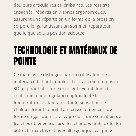
sommeil parfaites
douleurs articulaires et lombaires. Les ressorts
grâce au tissu
ensachés, répartis en 7 zones ergonomiques,
spécial Tencel qui
assurent une répartition uniforme de la pression
offre à la fois la
corporelle, garantissant un sommeil réparateur,
transpiration, la
quelle que soit la position adoptée.
douceur et le
rafraîchissement.
TECHNOLOGIE ET MATÉRIAUX DE
Notre matelas
moussse à noyaux
POINTE
de ressorts pocket
garantit une
aération optimale
Ce matelas se distingue par son utilisation de
et un flux d'air
matériaux de haute qualité. Le revêtement en tissu
correct pour des
3D respirant offre une excellente ventilation et
conditions de
contribue à une régulation optimale de la
sommeil idéales à
température, évitant ainsi toute sensation de
toute température.
chaleur durant la nuit. La mousse à mémoire de
De plus, il est
forme en gel, quant à elle, procure une sensation de
allergique,
fraîcheur bienvenue lors des chaudes nuits d’été. En
antibactérien et
outre, le matelas est hypoallergénique, ce qui le
résistant. Avec une