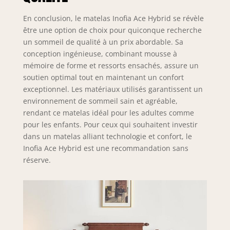
Sa structure
mousse-ressorts
En conclusion, le matelas Inofia Ace Hybrid se révèle
haute résilience
être une option de choix pour quiconque recherche
offre élasticité
un sommeil de qualité à un prix abordable. Sa
ciblée et
conception ingénieuse, combinant mousse à
adaptabilité,
mémoire de forme et ressorts ensachés, assure un
éliminant
soutien optimal tout en maintenant un confort
bruits/vibrations.
exceptionnel. Les matériaux utilisés garantissent un
Conçu pour un
environnement de sommeil sain et agréable,
alignement
rendant ce matelas idéal pour les adultes comme
vertébral optimal,
pour les enfants. Pour ceux qui souhaitent investir
il convient aux
dans un matelas alliant technologie et confort, le
adeptes de
matelas ferme à
Inofia Ace Hybrid est une recommandation sans
mémoire de forme,
réserve.
garantissant
confort
orthopédique et
durabilité sans
affaissement. 🥇
【𝐄𝐬𝐬𝐚𝐢 𝐝'𝐞𝐬𝐬𝐚𝐢】