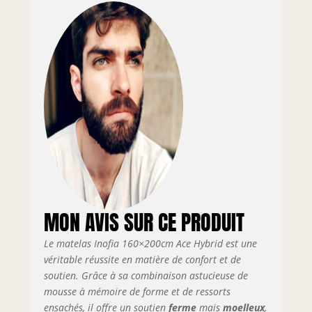
offre un
environnement de
sommeil aéré et
adapté aux
constitutions
allergiques et est
équipé de
technologies à
faible bruit et à
faible vibration. 🥇
【𝐄𝐫𝐠𝐨𝐧𝐨𝐦𝐢𝐪𝐮𝐞 &
𝐚𝐥𝐥𝐞𝐫𝐠è𝐧𝐞-𝐟𝐫𝐢𝐞𝐧𝐝𝐥𝐲】-
Des conditions de
sommeil parfaites
MON AVIS SUR CE PRODUIT
grâce au tissu
spécial Tencel qui
offre à la fois la
Le matelas Inofia 160×200cm Ace Hybrid est une
transpiration, la
véritable réussite en matière de confort et de
douceur et le
soutien. Grâce à sa combinaison astucieuse de
rafraîchissement.
mousse à mémoire de forme et de ressorts
Notre matelas
ensachés, il offre un soutien
ferme
mais
moelleux
,