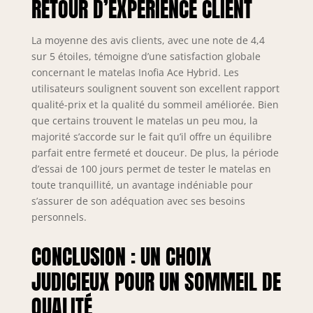
un système de
RETOUR D’EXPÉRIENCE CLIENT
ressorts ensachés
individuels, assure
La moyenne des avis clients, avec une note de 4,4
un soutien
sur 5 étoiles, témoigne d’une satisfaction globale
uniforme de la
concernant le matelas Inofia Ace Hybrid. Les
colonne vertébrale,
évitant
utilisateurs soulignent souvent son excellent rapport
l'affaissement et
qualité-prix et la qualité du sommeil améliorée. Bien
les déformations
que certains trouvent le matelas un peu mou, la
pour une
majorité s’accorde sur le fait qu’il offre un équilibre
durabilité accrue.
parfait entre fermeté et douceur. De plus, la période
🥇【Besta-ressorts
d’essai de 100 jours permet de tester le matelas en
& Noyau 7 Zones】
toute tranquillité, un avantage indéniable pour
Le matelas Ace
s’assurer de son adéquation avec ses besoins
Hybride combine
personnels.
des ressorts
ensachés Besta et
CONCLUSION : UN CHOIX
un noyau
ergonomique 7
JUDICIEUX POUR UN SOMMEIL DE
zones pour un
soutien
QUALITÉ
anatomique précis.