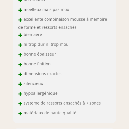
+
soigneusement
roule dans une
+
moelleux mais pas mou
boîte, ce qui le
+
rend petit et facile
excellente combinaison mousse à mémoire
à transporter.
de forme et ressorts ensachés
+
bien aéré
+
ni trop dur ni trop mou
+
bonne épaisseur
+
bonne finition
+
dimensions exactes
+
silencieux
+
hypoallergénique
+
système de ressorts ensachés à 7 zones
+
matériaux de haute qualité