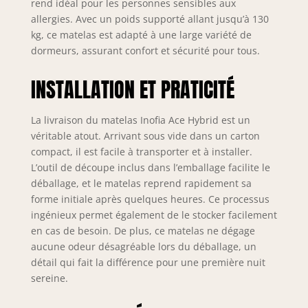
rend idéal pour les personnes sensibles aux
certification Oeko-
allergies. Avec un poids supporté allant jusqu’à 130
Tex, il est idéal
pour les
kg, ce matelas est adapté à une large variété de
allergiques. 🥇
dormeurs, assurant confort et sécurité pour tous.
【𝐎𝐩𝐭𝐢𝐦𝐚𝐥
𝐂𝐨𝐧𝐟𝐨𝐫𝐭】 — Le
INSTALLATION ET PRATICITÉ
matelas Ace Hybrid
est doté de deux
La livraison du matelas Inofia Ace Hybrid est un
couches de
confort, conçu
véritable atout. Arrivant sous vide dans un carton
pour ceux qui
compact, il est facile à transporter et à installer.
préfèrent la
L’outil de découpe inclus dans l’emballage facilite le
sensation ferme
déballage, et le matelas reprend rapidement sa
d'un matelas en
forme initiale après quelques heures. Ce processus
mousse
ingénieux permet également de le stocker facilement
mémoire.La
en cas de besoin. De plus, ce matelas ne dégage
couche inférieure
aucune odeur désagréable lors du déballage, un
StabilFoam,
détail qui fait la différence pour une première nuit
associée à une
sereine.
mousse de soutien
haute densité et