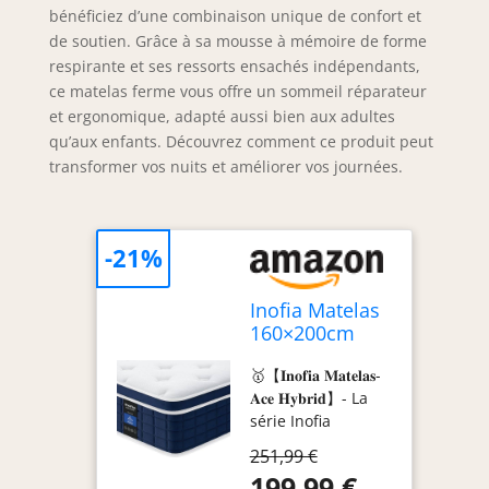
bénéficiez d’une combinaison unique de confort et
de soutien. Grâce à sa mousse à mémoire de forme
respirante et ses ressorts ensachés indépendants,
ce matelas ferme vous offre un sommeil réparateur
et ergonomique, adapté aussi bien aux adultes
qu’aux enfants. Découvrez comment ce produit peut
transformer vos nuits et améliorer vos journées.
-21%
Inofia Matelas
160×200cm
Ace Hybrid
🥇【𝐈𝐧𝐨𝐟𝐢𝐚 𝐌𝐚𝐭𝐞𝐥𝐚𝐬-
Matelas 26 cm
𝐀𝐜𝐞 𝐇𝐲𝐛𝐫𝐢𝐝】- La
H3 Ferme avec
série Inofia
Mousse à
propose trois
Mémoire de
251,99 €
modèles : Ace
Forme
199,99 €