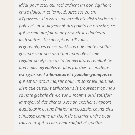
moussse à noyaux
idéal pour ceux qui recherchent un bon équilibre
de ressorts pocket
entre douceur et fermeté. Avec ses 26 cm
garantit une
d’épaisseur, il assure une excellente distribution du
aération optimale
poids et un soulagement des points de pression, ce
et un flux d'air
qui le rend parfait pour prévenir les douleurs
correct pour des
articulaires. Sa conception à 7 zones
conditions de
sommeil idéales à
ergonomiques et ses matériaux de haute qualité
toute température.
garantissent une aération optimale et une
De plus, il est
régulation efficace de la température, rendant les
allergique,
nuits plus agréables et plus fraîches. Le matelas
antibactérien et
est également
silencieux
et
hypoallergénique
, ce
résistant. Avec une
qui est un atout majeur pour un sommeil paisible.
certification Oeko-
Bien que certains utilisateurs le trouvent trop mou,
Tex, il est idéal
sa note globale de 4,4 sur 5 montre qu’il satisfait
pour les
la majorité des clients. Avec un excellent rapport
allergiques. 🥇
qualité-prix et une finition impeccable, ce matelas
【𝐎𝐩𝐭𝐢𝐦𝐚𝐥
𝐂𝐨𝐧𝐟𝐨𝐫𝐭】 — Le
s’impose comme un choix de premier ordre pour
matelas Ace Hybrid
tous ceux qui recherchent confort et qualité.
est doté de deux
couches de