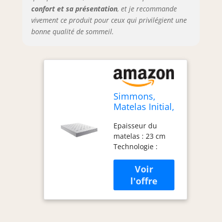
confort et sa présentation
, et je recommande
vivement ce produit pour ceux qui privilégient une
bonne qualité de sommeil.
Simmons,
Matelas Initial,
160x200,
Epaisseur du
Ressorts
matelas : 23 cm
ensachés,
Technologie :
Blanc et Gris
Sensoft Origine
Accueil : Equilibré /
Soutien : Ferme
Fabrication
française