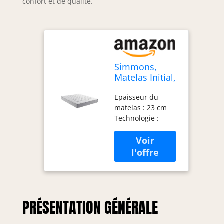
confort et de qualité.
Simmons,
Matelas Initial,
160x200,
Epaisseur du
Ressorts
matelas : 23 cm
ensachés,
Technologie :
Blanc et Gris
Sensoft Origine
Accueil : Equilibré /
Soutien : Ferme
Fabrication
française
PRÉSENTATION GÉNÉRALE