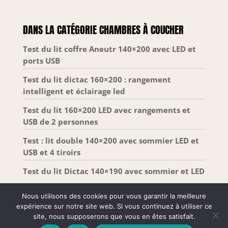
qu'il est agréable à utiliser. INSTALLATION SIMPLE :
Expédiés comprimés et roulés dans une boîte
pratique, les matelas à ressort et mémoire de
DANS LA CATÉGORIE CHAMBRES À COUCHER
forme se déploient facilement et reprennent leur
forme complète en 72 heures après ouverture
SÉRÉNITÉ GARANTIE : Tous les matelas Zinus
Test du lit coffre Aneutr 140×200 avec LED et
bénéficient d’une garantie limitée de 10 ans incluse
ports USB
; Un véritable gage de qualité et de durabilité pour
un sommeil réparateur durable
Test du lit dictac 160×200 : rangement
intelligent et éclairage led
Test du lit 160×200 LED avec rangements et
USB de 2 personnes
Test : lit double 140×200 avec sommier LED et
USB et 4 tiroirs
Test du lit Dictac 140×190 avec sommier et LED
Nous utilisons des cookies pour vous garantir la meilleure
expérience sur notre site web. Si vous continuez à utiliser ce
site, nous supposerons que vous en êtes satisfait.
Tous droits réservés –
Mentions Légales
-
Plan de