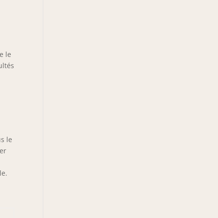
e le
ultés
s le
ser
le.