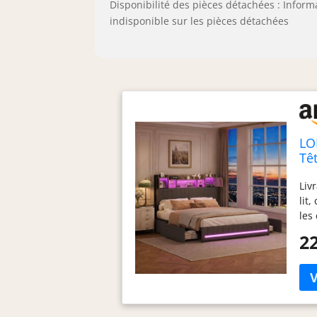
Disponibilité des pièces détachées : Inform
indisponible sur les pièces détachées
LO
Tê
4 T
Liv
lit
les
Spa
22
de 
fon
sur
des
ajo