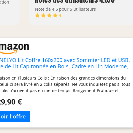
ation
Note de 4.6 pour 5 utilisateurs
NELYO Lit Coffre 160x200 avec Sommier LED et USB,
te de Lit Capitonnée en Bois, Cadre en Lin Moderne,
iroirs Coulissants, Gris
raison en Plusieurs Colis : En raison des grandes dimensions du
, celui-ci sera livré en 2 colis séparés. Ne vous inquiétez pas si tous
 colis n’arrivent pas en même temps. Rangement Pratique et
cieux : Profitez de 4 tiroirs coulissants offrant un grand espace
9,90 €
rangement pour vos vêtements, literie et accessoires. Leur
ctionnement fluide garantit une utilisation sans accroc, même
 des tapis. Tête de Lit Fonctionnelle avec Éclairage LED : Intégrant
 étagères pratiques et un éclairage LED ajustable, cette tête de lit
ute non seulement de la lumière, mais permet également de