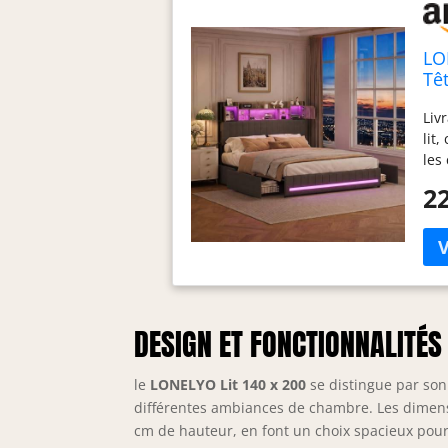
LO
Tê
4 T
Liv
lit
les
Spa
22
de 
fon
sur
des
ajo
rec
Élé
DESIGN ET FONCTIONNALITÉS 
dur
tou
le
LONELYO Lit 140 x 200
se distingue par so
Fia
différentes ambiances de chambre. Les dimensi
en 
cm de hauteur, en font un choix spacieux pour l
sup