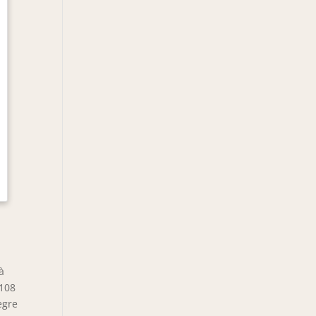
à
 108
ègre