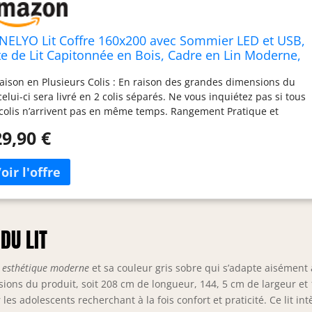
NELYO Lit Coffre 160x200 avec Sommier LED et USB,
te de Lit Capitonnée en Bois, Cadre en Lin Moderne,
iroirs Coulissants, Gris
raison en Plusieurs Colis : En raison des grandes dimensions du
, celui-ci sera livré en 2 colis séparés. Ne vous inquiétez pas si tous
 colis n’arrivent pas en même temps. Rangement Pratique et
cieux : Profitez de 4 tiroirs coulissants offrant un grand espace
9,90 €
rangement pour vos vêtements, literie et accessoires. Leur
ctionnement fluide garantit une utilisation sans accroc, même
 des tapis. Tête de Lit Fonctionnelle avec Éclairage LED : Intégrant
 étagères pratiques et un éclairage LED ajustable, cette tête de lit
ute non seulement de la lumière, mais permet également de
harger vos appareils grâce aux ports USB et Type-C inclus. Design
gant et Confortable : Le revêtement en lin gris, doux au toucher et
DU LIT
able, apporte une touche moderne à votre chambre à coucher,
t en assurant confort et esthétisme. Construction Robuste et
n
esthétique moderne
et sa couleur gris sobre qui s’adapte aisément 
ble : Conçu avec un sommier en bois de haute qualité et un cadre
ons du produit, soit 208 cm de longueur, 144, 5 cm de largeur et
métal résistant, ce lit offre une stabilité exceptionnelle et peut
es adolescents recherchant à la fois confort et praticité. Ce lit int
porter jusqu'à 250 kg, pour une durabilité à long terme.