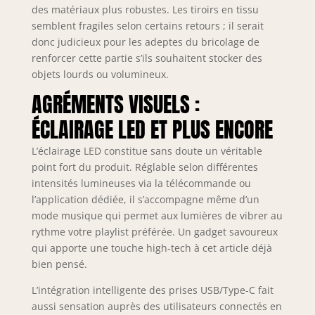
bon sommeil, la
des matériaux plus robustes. Les tiroirs en tissu
barre centrale est
semblent fragiles selon certains retours ; il serait
équipée d'une
donc judicieux pour les adeptes du bricolage de
mousse anti-bruit
renforcer cette partie s’ils souhaitent stocker des
pour réduire les
objets lourds ou volumineux.
grincements. Et le
lit plateforme en
AGRÉMENTS VISUELS :
métal est assorti à
un matelas double.
ÉCLAIRAGE LED ET PLUS ENCORE
Aucun sommier
n'est nécessaire !
L’éclairage LED constitue sans doute un véritable
point fort du produit. Réglable selon différentes
intensités lumineuses via la télécommande ou
l’application dédiée, il s’accompagne même d’un
mode musique qui permet aux lumières de vibrer au
rythme votre playlist préférée. Un gadget savoureux
qui apporte une touche high-tech à cet article déjà
bien pensé.
L’intégration intelligente des prises USB/Type-C fait
aussi sensation auprès des utilisateurs connectés en