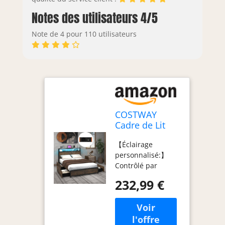
Notes des utilisateurs 4/5
Note de 4 pour 110 utilisateurs
COSTWAY
Cadre de Lit
Double
【Éclairage
140x200cm
personnalisé:】
avec Sommier,
Contrôlé par
Lit avec
télécommande ou
Éclairage LED
232,99 €
APP, le cadre de lit
et Prise de
en métal dispose
Courant, USB
d'une tête de lit
et 1 Type C,
LED multicolor:
Sommier en