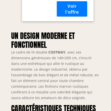
en métal dispose
Courant, USB
d'une tête de lit
et 1 Type C,
LED multicolor:
Sommier en
couleurs statiques
Métal avec 4
(plus de 60 000), 3
Tiroirs
modes
Rangement,
dynamiques, 1
Mode
UN DESIGN MODERNE ET
synchronisation
Musique,
FONCTIONNEL
intelligente, 1
Assemblage
impulsion
Facile
Le cadre de lit double
COSTWAY
, avec ses
lumineuse spéciale
dimensions généreuses de 140×200 cm, s’inscrit
en synchronisation
avec le rythme ou
dans une esthétique qui allie le rustique au
le son MIC.
modernisme. Le design industriel, obtenu par
【Station de
l’assemblage de bois élégant et de métal robuste, en
charge intégrée:】
fait un élément central pour toute chambre
Une station
contemporaine. Les finitions marron rustiques
d'alimentation est
confèrent à ce meuble une sobriété élégante qui
préparée pour
saura séduire les amateurs de déco soignée.
charger vos
appareils
CARACTÉRISTIQUES TECHNIQUES
intelligents. Il y a