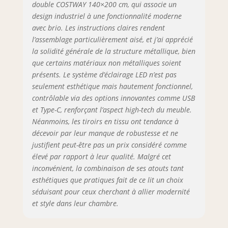
USB (5V/2A) et un
double COSTWAY 140×200 cm, qui associe un
port Type-C,
design industriel à une fonctionnalité moderne
prenant en charge
avec brio. Les instructions claires rendent
plusieurs appareils
l’assemblage particulièrement aisé, et j’ai apprécié
en même temps.
la solidité générale de la structure métallique, bien
【Tête de lit de
que certains matériaux non métalliques soient
rangement et 4
présents. Le système d’éclairage LED n’est pas
tiroirs : 】Le cadre
de lit double
seulement esthétique mais hautement fonctionnel,
dispose d'une tête
contrôlable via des options innovantes comme USB
de lit à 2 niveaux
et Type-C, renforçant l’aspect high-tech du meuble.
pour les essentiels
Néanmoins, les tiroirs en tissu ont tendance à
du coucher et de 4
décevoir par leur manque de robustesse et ne
grands tiroirs de
justifient peut-être pas un prix considéré comme
rangement pour la
élevé par rapport à leur qualité. Malgré cet
literie hors saison.
inconvénient, la combinaison de ses atouts tant
Chaque tiroir
esthétiques que pratiques fait de ce lit un choix
repose sur 4
séduisant pour ceux cherchant à allier modernité
roulettes lisses
pour une traction
et style dans leur chambre.
facile.
【Construction en