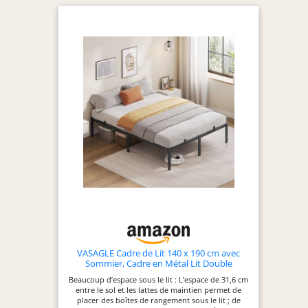
mousse anti-bruit
lumineuse spéciale
pour réduire les
en synchronisation
grincements. Et le
avec le rythme ou
lit plateforme en
le son MIC.
métal est assorti à
【Station de
un matelas double.
charge intégrée:】
Aucun sommier
Une station
n'est nécessaire !
d'alimentation est
préparée pour
charger vos
appareils
intelligents. Il y a
une prise secteur
(250V/16A), un port
USB (5V/2A) et un
port Type-C,
prenant en charge
plusieurs appareils
VASAGLE Cadre de Lit 140 x 190 cm avec
Sommier, Cadre en Métal Lit Double
en même temps.
【Tête de lit de
Beaucoup d’espace sous le lit : L’espace de 31,6 cm
entre le sol et les lattes de maintien permet de
rangement et 4
placer des boîtes de rangement sous le lit ; de