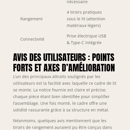
nécessaire
pour une traction
facile.
4 tiroirs pratiques
【Construction en
Rangement
sous le lit (attention
métal robuste :】
matériaux légers)
Le sommier à
lattes charge 300
Prise électrique USB
Connectivité
kg grâce au cadre
& Type-C intégrée
en métal robuste.
Il y a 12 lattes
AVIS DES UTILISATEURS : POINTS
métalliques pour
répartir
FORTS ET AXES D’AMÉLIORATION
uniformément le
poids et 5 pieds
L’un des principaux attraits soulignés par les
intermédiaires
utilisateurs est la facilité avec laquelle ce cadre de lit
pour un soutien
se monte. La notice fournie est claire et précise,
central solide. Les
chaque pièce étant bien identifiée pour simplifier
repose-pieds
l’assemblage. Une fois monté, le cadre offre une
réglables
solidité rassurante grâce à sa structure en métal.
améliorent la
stabilité. 【Design
Néanmoins, quelques avis mentionnent que les
convivial:】Pour un
tiroirs de rangement auraient pu être conçus dans