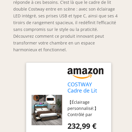
réponde à ces besoins. C’est là que le cadre de lit
double Costway entre en scène : avec son éclairage
LED intégré, ses prises USB et type C, ainsi que ses 4
tiroirs de rangement spacieux, il redéfinit l’efficacité
sans compromis sur le style ou la praticité.
Découvrez comment ce produit innovant peut
transformer votre chambre en un espace
harmonieux et fonctionnel.
COSTWAY
Cadre de Lit
Double
【Éclairage
140x200cm
personnalisé:】
avec Sommier,
Contrôlé par
Lit avec
télécommande ou
Éclairage LED
232,99 €
APP, le cadre de lit
et Prise de