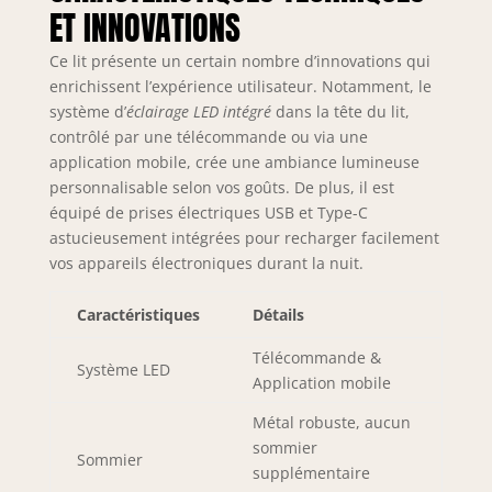
ET INNOVATIONS
une prise secteur
(250V/16A), un port
Ce lit présente un certain nombre d’innovations qui
USB (5V/2A) et un
enrichissent l’expérience utilisateur. Notamment, le
port Type-C,
prenant en charge
système d’
éclairage LED intégré
dans la tête du lit,
plusieurs appareils
contrôlé par une télécommande ou via une
en même temps.
application mobile, crée une ambiance lumineuse
【Tête de lit de
personnalisable selon vos goûts. De plus, il est
rangement et 4
équipé de prises électriques USB et Type-C
tiroirs : 】Le cadre
astucieusement intégrées pour recharger facilement
de lit double
vos appareils électroniques durant la nuit.
dispose d'une tête
de lit à 2 niveaux
Caractéristiques
Détails
pour les essentiels
du coucher et de 4
Télécommande &
grands tiroirs de
Système LED
Application mobile
rangement pour la
literie hors saison.
Métal robuste, aucun
Chaque tiroir
sommier
repose sur 4
Sommier
supplémentaire
roulettes lisses