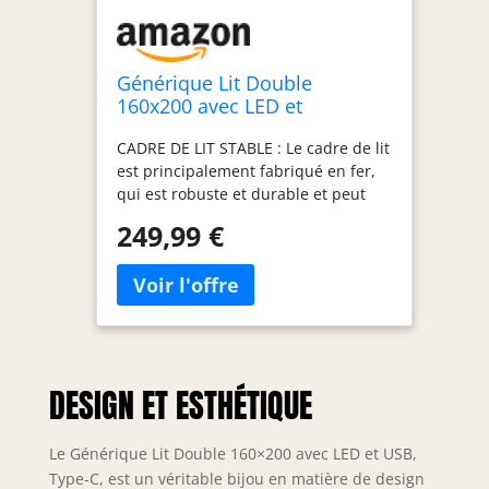
Générique Lit Double
160x200 avec LED et
USB,Type-C, Lit Capitonné
CADRE DE LIT STABLE : Le cadre de lit
avec Sommier et 3
est principalement fabriqué en fer,
Rangement Tiroirs, 2
qui est robuste et durable et peut
Personnes pour Adultes,
supporter une charge allant jusqu'à
Adolescents, Velours,Beige
249,99 €
300 kg. Pieds de support
supplémentaires sur la barre
centrale pour une stabilité fiable
TIROIRS DE RANGEMENT : Le lit
rembourré est équipé de 3 tiroirs de
grande capacité. Les boucles de
tiroir sur le côté du lit vous aident à
DESIGN ET ESTHÉTIQUE
sécuriser les tiroirs. Les tiroirs
peuvent être déplacés facilement
grâce aux roues situées en bas TÊTE
Le Générique Lit Double 160×200 avec LED et USB,
DE LIT MULTIFONCTIONNELLE : Cette
Type-C, est un véritable bijou en matière de design