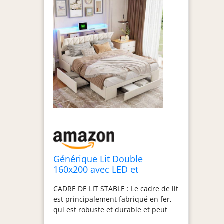
Générique Lit Double
160x200 avec LED et
USB,Type-C, Lit Capitonné
CADRE DE LIT STABLE : Le cadre de lit
avec Sommier et 3
est principalement fabriqué en fer,
Rangement Tiroirs, 2
qui est robuste et durable et peut
Personnes pour Adultes,
supporter une charge allant jusqu'à
Adolescents, Velours,Beige