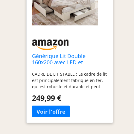
Générique Lit Double
160x200 avec LED et
USB,Type-C, Lit Capitonné
CADRE DE LIT STABLE : Le cadre de lit
avec Sommier et 3
est principalement fabriqué en fer,
Rangement Tiroirs, 2
qui est robuste et durable et peut
Personnes pour Adultes,
supporter une charge allant jusqu'à
Adolescents, Velours,Beige
249,99 €
300 kg. Pieds de support
supplémentaires sur la barre
centrale pour une stabilité fiable
TIROIRS DE RANGEMENT : Le lit
rembourré est équipé de 3 tiroirs de
grande capacité. Les boucles de