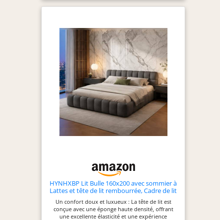
rangée. Tête de Lit Réglable : l'intérieur de la tête
de lit est rempli de mousse haute densité pour
vous offrir un soutien confortable. En outre, la
hauteur de la tête de lit est réglable pour
répondre aux besoins de différentes personnes, et
convient à différentes hauteurs de matelas, ce qui
vous permet de nombreuses possibilités d'assurer
une position de sommeil plus confortable. Design
Élégant et Tendance: Style moderne et épuré, ce lit
avec rangement s’harmonise avec tous les types
de décoration (scandinave, contemporaine ou
bohème). Couleur neutre pour une polyvalence
maximale. Facile à Monter : les instructions
d'installation de ce lit tiroir 2 places (français non
garanti) sont précises et détaillées. Vous pouvez
facilement effectuer toutes les étapes d'installation
selon les instructions (français non garanti).
REMARQUE : ce produit contient 2 paquets. Les 2
colis peuvent ne pas arriver en même temps,
soyez patient !
HYNHXBP Lit Bulle 160x200 avec sommier à
Lattes et tête de lit rembourrée, Cadre de lit
Bas, Lit Double capitonné,Lin, sans Matelas
Un confort doux et luxueux : La tête de lit est
(Gris, 160 x 200 cm)
conçue avec une éponge haute densité, offrant
une excellente élasticité et une expérience