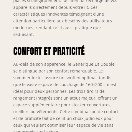
placés stratégiquement, facilitent la recharge de vos
vous avez des questions, vous
appareils directement depuis votre lit. Ces
pouvez contacter notre service client
caractéristiques innovantes témoignent d’une
à tout moment et nous vous
attention particulière aux besoins des utilisateurs
répondrons sous 24 heures
modernes, rendant ce lit aussi pratique que
séduisant.
CONFORT ET PRATICITÉ
Au-delà de son apparence, le Générique Lit Double
se distingue par son confort remarquable. Le
sommier inclus assure un soutien optimal, tandis
que le vaste espace de couchage de 160×200 cm est
idéal pour deux personnes. Les trois tiroirs de
rangement intégrés sont un atout majeur, offrant un
espace supplémentaire pour stocker couvertures,
oreillers ou vêtements. Cette combinaison de confort
et de praticité fait de ce lit un choix judicieux pour
ceux qui veulent optimiser leur espace de vie sans
compromis sur le style.