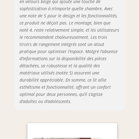
d'installation claires ; toutes les
en velours beige qui ajoute une touche de
pièces sont facilement identifiables
sophistication à n’importe quelle chambre. Avec
pour vous aider à assembler
une note de 5 pour le design et les fonctionnalités,
facilement et rapidement Détails du
ce produit ne déçoit pas. Le montage, bien que
forfait : Le lit est expédié en 2 colis et
noté 4, reste relativement simple, et les utilisateurs
peut ne pas arriver le même jour. Si
le recommandent chaleureusement. Les trois
vous avez des questions, vous
tiroirs de rangement intégrés sont un atout
pouvez contacter notre service client
pratique pour optimiser l’espace. Malgré l’absence
à tout moment et nous vous
d’informations sur la disponibilité des pièces
répondrons sous 24 heures
détachées, sa robustesse et la qualité des
matériaux utilisés (notée 5) assurent une
durabilité appréciable. En somme, ce lit allie
esthétisme et fonctionnalité, offrant un confort
optimal pour deux personnes, qu’il s’agisse
d’adultes ou d’adolescents.