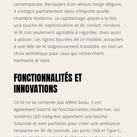
tête de lit dispose d'un espace de
contemporain. Recouvert d’un velours beige élégant,
rangement. L'espace de rangement
il s’intègre parfaitement dans n’importe quelle
intégré dans la tête de lit facilite
chambre moderne. Le capitonnage ajoute à la fois
l'organisation des petits objets. La
une touche de sophistication et de confort, rendant
tête de lit dispose d'un port USB et
le lit non seulement agréable à regarder, mais aussi
Type-C intégré pour un chargement
pratique des produits électroniques
à utiliser. Les lignes épurées de ce modèle, associées
ILLUMINEZ L'INTELLIGENCE LED :
à une tête de lit soigneusement travaillée, en font un
L'éclairage LED donne à votre
choix esthétique pour ceux qui recherchent
chambre un style moderne, avec la
harmonie et style.
télécommande, vous pouvez changer
différentes couleurs et luminosité
FONCTIONNALITÉS ET
pour un sommeil confortable FACILE
À ASSEMBLER : Le lit simple pour
INNOVATIONS
adulte est livré avec des outils
d'assemblage et des instructions
Ce lit ne se contente pas d’être beau, il est
d'installation claires ; toutes les
également bourré de fonctionnalités modernes. Les
pièces sont facilement identifiables
pour vous aider à assembler
lumières LED intégrées apportent une touche
facilement et rapidement Détails du
futuriste et sont parfaites pour créer une ambiance
forfait : Le lit est expédié en 2 colis et
relaxante en fin de journée. Les ports USB et Type-C,
peut ne pas arriver le même jour. Si