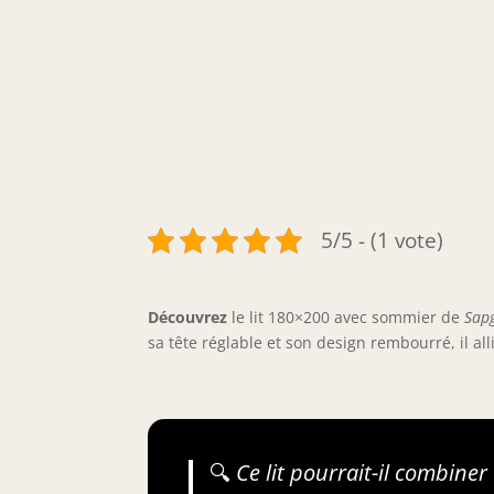
5/5 - (1 vote)
Découvrez
le lit 180×200 avec sommier de
Sap
sa tête réglable et son design rembourré, il all
🔍
Ce lit pourrait-il combine