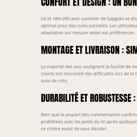
CONFORT ET DESIGN : UN B
s
v
p
Ce lit 180×200 avec sommier de Sapgaks se dis
r
optimal pour des nuits paisibles. Les utilisat
o
adaptation sur mesure selon vos préférences.
N
m
MONTAGE ET LIVRAISON : SIM
d
i
n
La majorité des avis soulignent la facilité de
i
clients ont rencontré des difficultés lors de l
q
s
suivi de colis.
j
DURABILITÉ ET ROBUSTESSE :
Bien que la plupart des commentaires confirm
problèmes avec les pieds du lit après quelques
ce critère avant de vous décider.